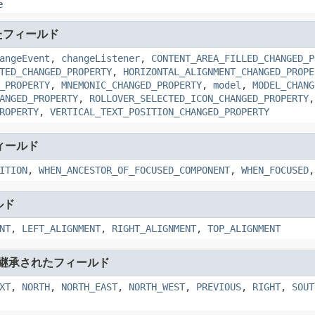
e
たフィールド
angeEvent
,
changeListener
,
CONTENT_AREA_FILLED_CHANGED_P
TED_CHANGED_PROPERTY
,
HORIZONTAL_ALIGNMENT_CHANGED_PROPE
_PROPERTY
,
MNEMONIC_CHANGED_PROPERTY
,
model
,
MODEL_CHANG
ANGED_PROPERTY
,
ROLLOVER_SELECTED_ICON_CHANGED_PROPERTY
ROPERTY
,
VERTICAL_TEXT_POSITION_CHANGED_PROPERTY
ィールド
ITION
,
WHEN_ANCESTOR_OF_FOCUSED_COMPONENT
,
WHEN_FOCUSED
ルド
NT
,
LEFT_ALIGNMENT
,
RIGHT_ALIGNMENT
,
TOP_ALIGNMENT
継承されたフィールド
XT
,
NORTH
,
NORTH_EAST
,
NORTH_WEST
,
PREVIOUS
,
RIGHT
,
SOUT