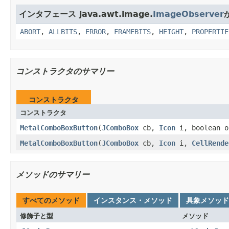
インタフェース java.awt.image.
ImageObserver
ABORT
,
ALLBITS
,
ERROR
,
FRAMEBITS
,
HEIGHT
,
PROPERTIE
コンストラクタのサマリー
コンストラクタ
コンストラクタ
MetalComboBoxButton
(
JComboBox
cb,
Icon
i, boolean 
MetalComboBoxButton
(
JComboBox
cb,
Icon
i,
CellRende
メソッドのサマリー
すべてのメソッド
インスタンス・メソッド
具象メソッド
修飾子と型
メソッド