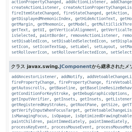
actionPropertyChanged
,
addActionListener
,
addChange
createActionListener
,
createActionPropertyChangeLis
fireItemStateChanged
,
fireStateChanged
,
getAction
,
getDisplayedMnemonicIndex
,
getHideActionText
,
getHo
getMargin
,
getMnemonic
,
getModel
,
getMultiClickThre
getText
,
getUI
,
getVerticalAlignment
,
getVerticalTe
isSelected
,
paintBorder
,
removeActionListener
,
remo
setDisabledIcon
,
setDisabledSelectedIcon
,
setDispla
setIcon
,
setIconTextGap
,
setLabel
,
setLayout
,
setMa
setRolloverIcon
,
setRolloverSelectedIcon
,
setSelect
クラス javax.swing.
JComponent
から継承されたメ
addAncestorListener
,
addNotify
,
addVetoableChangeLi
firePropertyChange
,
firePropertyChange
,
fireVetoabl
getAutoscrolls
,
getBaseline
,
getBaselineResizeBehav
getConditionForKeyStroke
,
getDebugGraphicsOptions
,
getInputVerifier
,
getInsets
,
getInsets
,
getListener
getRegisteredKeyStrokes
,
getRootPane
,
getSize
,
getT
getVerifyInputWhenFocusTarget
,
getVetoableChangeLis
isManagingFocus
,
isOpaque
,
isOptimizedDrawingEnable
paintChildren
,
paintImmediately
,
paintImmediately
,
processKeyEvent
,
processMouseEvent
,
processMouseMot