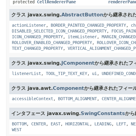
protected
CellRendererPane
rendererPan
クラス javax.swing.
AbstractButton
から継承され
actionListener
,
BORDER_PAINTED_CHANGED_PROPERTY
,
ch
DISABLED_SELECTED_ICON_CHANGED_PROPERTY
,
FOCUS_PAIN
ICON_CHANGED_PROPERTY
,
itemListener
,
MARGIN_CHANGED
ROLLOVER_ENABLED_CHANGED_PROPERTY
,
ROLLOVER_ICON_CH
TEXT_CHANGED_PROPERTY
,
VERTICAL_ALIGNMENT_CHANGED_P
クラス javax.swing.
JComponent
から継承されたフ
listenerList
,
TOOL_TIP_TEXT_KEY
,
ui
,
UNDEFINED_COND
クラス java.awt.
Component
から継承されたフィー
accessibleContext
,
BOTTOM_ALIGNMENT
,
CENTER_ALIGNME
インタフェース javax.swing.
SwingConstants
から
BOTTOM
,
CENTER
,
EAST
,
HORIZONTAL
,
LEADING
,
LEFT
,
NE
WEST