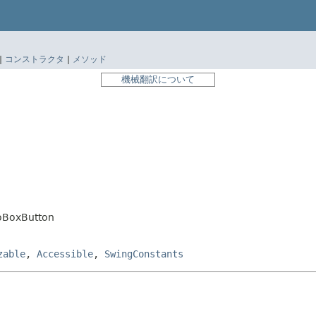
|
コンストラクタ
|
メソッド
機械翻訳について
oBoxButton
zable
,
Accessible
,
SwingConstants