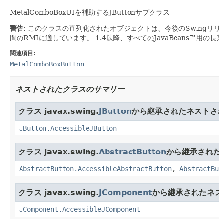
MetalComboBoxUIを補助するJButtonサブクラス
警告:
このクラスの直列化されたオブジェクトは、今後のSwingリ
間のRMIに適しています。
1.4以降、すべてのJavaBeans™用
関連項目:
MetalComboBoxButton
ネストされたクラスのサマリー
クラス javax.swing.
JButton
から継承されたネストさ
JButton.AccessibleJButton
クラス javax.swing.
AbstractButton
から継承され
AbstractButton.AccessibleAbstractButton
,
AbstractBu
クラス javax.swing.
JComponent
から継承されたネ
JComponent.AccessibleJComponent