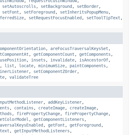
usInWindow
,
requestFocusInWindow
,
,
setAutoscrolls
,
setBackground
,
setBorder
,
,
setFont
,
setForeground
,
setInheritsPopupMenu
,
ferredSize
,
setRequestFocusEnabled
,
setToolTipText
,
omponentOrientation
,
areFocusTraversalKeysSet
,
tComponentAt
,
getComponentCount
,
getComponents
,
usePosition
,
insets
,
invalidate
,
isAncestorOf
,
,
list
,
locate
,
minimumSize
,
paintComponents
,
inerListener
,
setComponentZOrder
,
te
,
validateTree
nputMethodListener
,
addKeyListener
,
ents
,
contains
,
createImage
,
createImage
,
thods
,
firePropertyChange
,
firePropertyChange
,
etColorModel
,
getComponentListeners
,
aversalKeysEnabled
,
getFont
,
getForeground
,
text
,
getInputMethodListeners
,