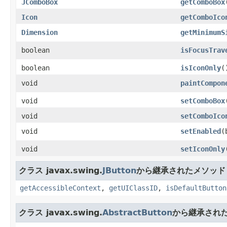
JComboBox
getComboBox
Icon
getComboIco
Dimension
getMinimumS
boolean
isFocusTrav
boolean
isIconOnly
(
void
paintCompon
void
setComboBox
void
setComboIco
void
setEnabled
(
void
setIconOnly
クラス javax.swing.
JButton
から継承されたメソッド
getAccessibleContext
,
getUIClassID
,
isDefaultButton
クラス javax.swing.
AbstractButton
から継承され