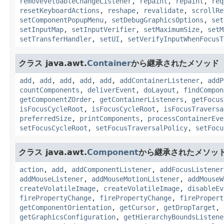
removeVetoableChangeListener
,
repaint
,
repaint
,
req
resetKeyboardActions
,
reshape
,
revalidate
,
scrollRe
setComponentPopupMenu
,
setDebugGraphicsOptions
,
set
setInputMap
,
setInputVerifier
,
setMaximumSize
,
setM
setTransferHandler
,
setUI
,
setVerifyInputWhenFocusT
クラス java.awt.
Container
から継承されたメソッド
add
,
add
,
add
,
add
,
add
,
addContainerListener
,
addP
countComponents
,
deliverEvent
,
doLayout
,
findCompon
getComponentZOrder
,
getContainerListeners
,
getFocus
isFocusCycleRoot
,
isFocusCycleRoot
,
isFocusTraversa
preferredSize
,
printComponents
,
processContainerEve
setFocusCycleRoot
,
setFocusTraversalPolicy
,
setFocu
クラス java.awt.
Component
から継承されたメソッ
action
,
add
,
addComponentListener
,
addFocusListener
addMouseListener
,
addMouseMotionListener
,
addMouseW
createVolatileImage
,
createVolatileImage
,
disableEv
firePropertyChange
,
firePropertyChange
,
firePropert
getComponentOrientation
,
getCursor
,
getDropTarget
,
getGraphicsConfiguration
,
getHierarchyBoundsListene