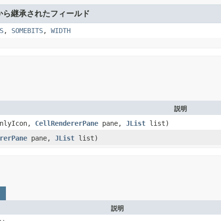
から継承されたフィールド
S
,
SOMEBITS
,
WIDTH
説明
onlyIcon,
CellRendererPane
pane,
JList
list)
rerPane
pane,
JList
list)
説明