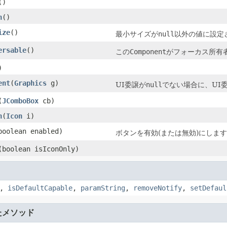
()
n
()
ize
()
最小サイズが
null
以外の値に設定
ersable
()
この
Component
がフォーカス所有
)
ent
(
Graphics
g)
UI委譲が
null
でない場合に、UI
(
JComboBox
cb)
n
(
Icon
i)
boolean enabled)
ボタンを有効(または無効)にしま
(boolean isIconOnly)
,
isDefaultCapable
,
paramString
,
removeNotify
,
setDefaul
たメソッド