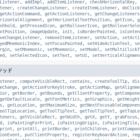
Listener
,
addImpl
,
addItemListener
,
checkHorizontalKey
,
tener
,
createChangeListener
,
createItemListener
,
doClick
getActionCommand
,
getActionListeners
,
getChangeListeners
rizontalAlignment
,
getHorizontalTextPosition
,
getIcon
,
g
shhold
,
getPressedIcon
,
getRolloverIcon
,
getRolloverSele
xtPosition
,
imageUpdate
,
init
,
isBorderPainted
,
isConten
veChangeListener
,
removeItemListener
,
setAction
,
setActi
yedMnemonicIndex
,
setFocusPainted
,
setHideActionText
,
se
rgin
,
setMnemonic
,
setMnemonic
,
setModel
,
setMultiClickT
ed
,
setSelectedIcon
,
setText
,
setUI
,
setVerticalAlignmen
ソッド
stener
,
computeVisibleRect
,
contains
,
createToolTip
,
dis
eChange
,
getActionForKeyStroke
,
getActionMap
,
getAlignme
ior
,
getBorder
,
getBounds
,
getClientProperty
,
getCompone
getDefaultLocale
,
getFontMetrics
,
getGraphics
,
getHeight
s
,
getLocation
,
getMaximumSize
,
getNextFocusableComponen
oolTipLocation
,
getToolTipText
,
getToolTipText
,
getTopLe
teners
,
getVisibleRect
,
getWidth
,
getX
,
getY
,
grabFocus
d
,
isPaintingForPrint
,
isPaintingOrigin
,
isPaintingTile
print
,
printAll
,
printBorder
,
printChildren
,
printCompon
ionEvent
,
putClientProperty
,
registerKeyboardAction
,
reg