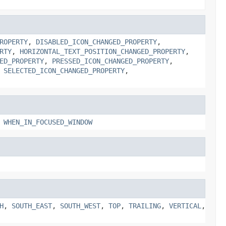
ROPERTY
,
DISABLED_ICON_CHANGED_PROPERTY
,
RTY
,
HORIZONTAL_TEXT_POSITION_CHANGED_PROPERTY
,
ED_PROPERTY
,
PRESSED_ICON_CHANGED_PROPERTY
,
,
SELECTED_ICON_CHANGED_PROPERTY
,
,
WHEN_IN_FOCUSED_WINDOW
H
,
SOUTH_EAST
,
SOUTH_WEST
,
TOP
,
TRAILING
,
VERTICAL
,