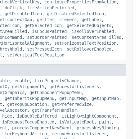
checkVerticalKey
,
configurePropertiesFromAction
,
,
doClick
,
fireActionPerformed
,
,
getDisabledIcon
,
getDisabledSelectedIcon
,
etIconTextGap
,
getItemListeners
,
getLabel
,
ctedIcon
,
getSelectedIcon
,
getSelectedObjects
,
tAreaFilled
,
isFocusPainted
,
isRolloverEnabled
,
onCommand
,
setBorderPainted
,
setContentAreaFilled
,
tHorizontalAlignment
,
setHorizontalTextPosition
,
hreshhold
,
setPressedIcon
,
setRolloverEnabled
,
t
,
setVerticalTextPosition
able
,
enable
,
firePropertyChange
,
ntX
,
getAlignmentY
,
getAncestorListeners
,
ntGraphics
,
getComponentPopupMenu
,
,
getInheritsPopupMenu
,
getInputMap
,
getInputMap
,
t
,
getPopupLocation
,
getPreferredSize
,
velAncestor
,
getTransferHandler
,
,
hide
,
isDoubleBuffered
,
isLightweightComponent
,
,
isRequestFocusEnabled
,
isValidateRoot
,
paint
,
ent
,
processComponentKeyEvent
,
processKeyBinding
,
isterKeyboardAction
,
removeAncestorListener
,