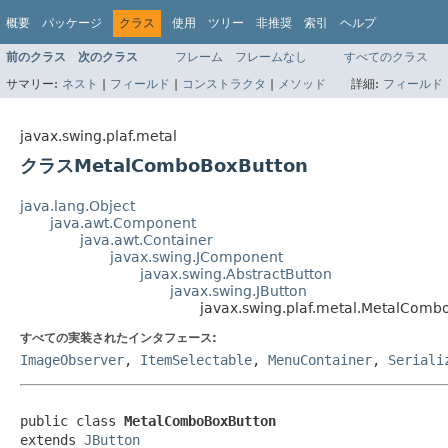
概要
パッケージ
クラス
使用
ツリー
非推奨
索引
ヘルプ
前のクラス
次のクラス
フレーム
フレームなし
すべてのクラス
サマリー:
ネスト
|
フィールド
|
コンストラクタ
|
メソッド
詳細:
フィールド
javax.swing.plaf.metal
クラスMetalComboBoxButton
java.lang.Object
java.awt.Component
java.awt.Container
javax.swing.JComponent
javax.swing.AbstractButton
javax.swing.JButton
javax.swing.plaf.metal.MetalComb
すべての実装されたインタフェース:
ImageObserver
,
ItemSelectable
,
MenuContainer
,
Seriali
public class 
MetalComboBoxButton
extends 
JButton