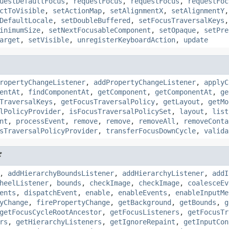
uestDefaultFocus
,
requestFocus
,
requestFocus
,
requestFoc
ctToVisible
,
setActionMap
,
setAlignmentX
,
setAlignmentY
DefaultLocale
,
setDoubleBuffered
,
setFocusTraversalKeys
inimumSize
,
setNextFocusableComponent
,
setOpaque
,
setPre
arget
,
setVisible
,
unregisterKeyboardAction
,
update
ropertyChangeListener
,
addPropertyChangeListener
,
applyC
entAt
,
findComponentAt
,
getComponent
,
getComponentAt
,
ge
TraversalKeys
,
getFocusTraversalPolicy
,
getLayout
,
getMo
lPolicyProvider
,
isFocusTraversalPolicySet
,
layout
,
list
nt
,
processEvent
,
remove
,
remove
,
removeAll
,
removeConta
sTraversalPolicyProvider
,
transferFocusDownCycle
,
valida
ド
,
addHierarchyBoundsListener
,
addHierarchyListener
,
addI
heelListener
,
bounds
,
checkImage
,
checkImage
,
coalesceEv
ents
,
dispatchEvent
,
enable
,
enableEvents
,
enableInputMe
yChange
,
firePropertyChange
,
getBackground
,
getBounds
,
g
getFocusCycleRootAncestor
,
getFocusListeners
,
getFocusTr
rs
,
getHierarchyListeners
,
getIgnoreRepaint
,
getInputCon