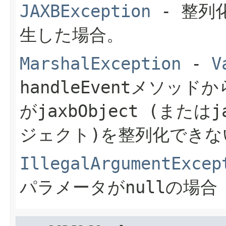
JAXBException
- 整列
生した場合。
MarshalException
-
V
handleEvent
メソッドから
が
jaxbObject
(または
j
ジェクト)を整列化できな
IllegalArgumentExcep
パラメータがnullの場合