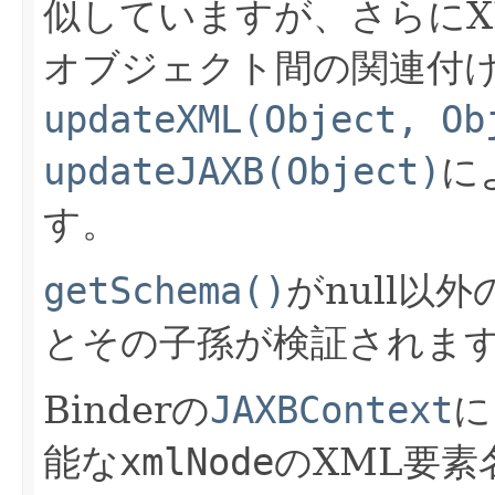
似していますが、さらにX
オブジェクト間の関連付
updateXML(Object, Ob
updateJAXB(Object)
に
す。
getSchema()
がnull以
とその子孫が検証されま
Binderの
JAXBContext
に
能な
xmlNode
のXML要素