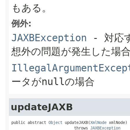
もある。
例外:
JAXBException
- 対応
想外の問題が発生した場
IllegalArgumentExcep
ータがnullの場合
updateJAXB
public abstract 
Object
 updateJAXB(
XmlNode
 xmlNode)

                           throws 
JAXBException