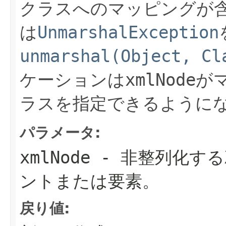
クラスへのマッピングが
は
UnmarshalException
unmarshal(Object, Cl
ケーションは
xmlNode
が
ラスを指定できるように
パラメータ:
xmlNode
- 非整列化する
ントまたは要素。
戻り値: