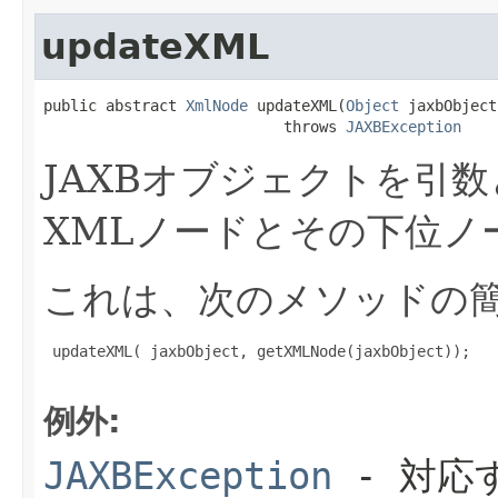
updateXML
public abstract 
XmlNode
 updateXML(
Object
 jaxbObject)
                           throws 
JAXBException
JAXBオブジェクトを引
XMLノードとその下位ノ
これは、次のメソッドの
 updateXML( jaxbObject, getXMLNode(jaxbObject));

例外:
JAXBException
- 対応