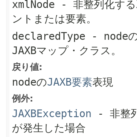
xmlNode
- 非整列化する
ントまたは要素。
declaredType
-
node
JAXBマップ・クラス。
戻り値:
node
の
JAXB要素
表現
例外:
JAXBException
- 非整
が発生した場合