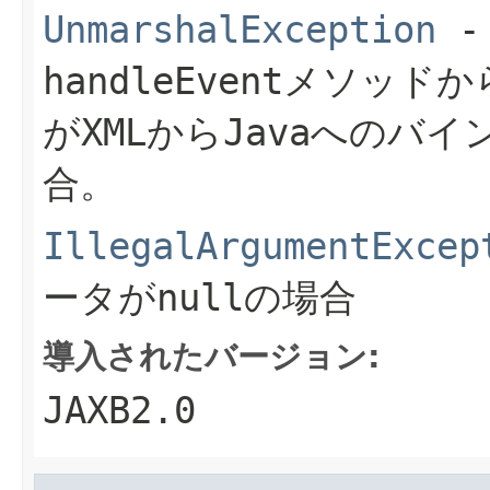
UnmarshalException
handleEvent
メソッドから
がXMLからJavaへのバ
合。
IllegalArgumentExcep
ータがnullの場合
導入されたバージョン:
JAXB2.0