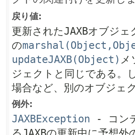
戻り値:
更新されたJAXBオブジ
の
marshal(Object,Obj
updateJAXB(Object)
メ
ジェクトと同じである。し
場合など、別のオブジェ
例外:
JAXBException
- コン
るJAXBの更新中に予想