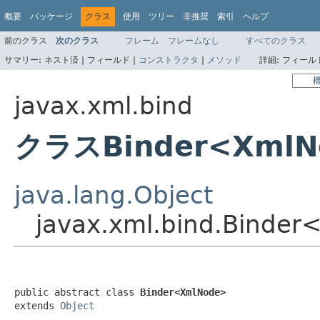
概要
パッケージ
クラス
使用
ツリー
非推奨
索引
ヘルプ
前のクラス
次のクラス
フレーム
フレームなし
すべてのクラス
サマリー:
ネスト済 |
フィールド |
コンストラクタ
|
メソッド
詳細:
フィールド
javax.xml.bind
クラスBinder<XmlN
java.lang.Object
javax.xml.bind.Binde
public abstract class 
Binder<XmlNode>
extends 
Object