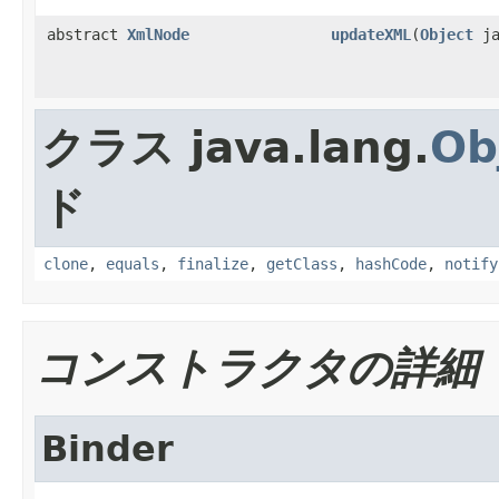
abstract
XmlNode
updateXML
(
Object
ja
クラス java.lang.
Ob
ド
clone
,
equals
,
finalize
,
getClass
,
hashCode
,
notify
コンストラクタの詳細
Binder