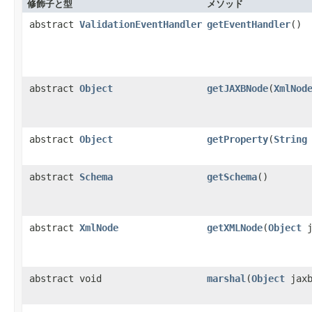
修飾子と型
メソッド
abstract
ValidationEventHandler
getEventHandler
()
abstract
Object
getJAXBNode
(
XmlNod
abstract
Object
getProperty
(
String
abstract
Schema
getSchema
()
abstract
XmlNode
getXMLNode
(
Object
j
abstract void
marshal
(
Object
jaxb