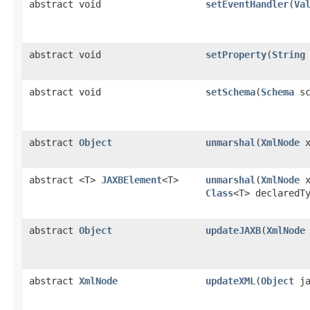
abstract void
setEventHandler
(
Va
abstract void
setProperty
(
String
abstract void
setSchema
(
Schema
sc
abstract
Object
unmarshal
(
XmlNode
x
abstract <T>
JAXBElement
<T>
unmarshal
(
XmlNode
x
Class
<T> declaredT
abstract
Object
updateJAXB
(
XmlNode
abstract
XmlNode
updateXML
(
Object
ja