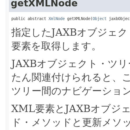
getXMLNode
public abstract 
XmlNode
 getXMLNode(
Object
 jaxbObjec
指定したJAXBオブジェ
要素を取得します。
JAXBオブジェクト・ツ
たん関連付けられると、
ツリー間のナビゲーショ
XML要素とJAXBオブ
ド・メソッドと更新メソ