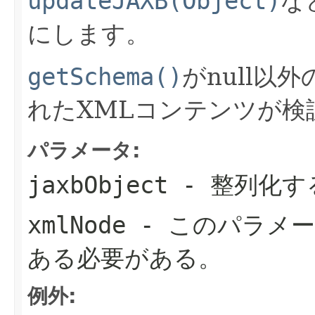
updateJAXB(Object)
な
にします。
getSchema()
がnull以
れたXMLコンテンツが検
パラメータ:
jaxbObject
- 整列化す
xmlNode
- このパラメ
ある必要がある。
例外: