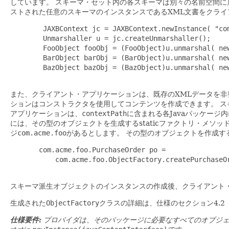
しています。
スキーマ・セット内の各スキーマは別々の名前空間に
ストされた任意のスキーマのインスタンスであるXML文書をクラ
        JAXBContext jc = JAXBContext.newInstance( "com
        Unmarshaller u = jc.createUnmarshaller();

        FooObject fooObj = (FooObject)u.unmarshal( new
        BarObject barObj = (BarObject)u.unmarshal( new
        BazObject bazObj = (BazObject)u.unmarshal( ne
また、クライアント・アプリケーションは、既存のXMLデータを非
ションはコンストラクタを使用してコンテンツを作成できます。
ス
アプリケーションは、
contextPath
に含まれる各Javaパッケージ
には、その型のオブジェクトを生成するstaticファクトリ・メソッ
ジ
com.acme.foo
があるとします。
その型のオブジェクトを作成す
       com.acme.foo.PurchaseOrder po =

           com.acme.foo.ObjectFactory.createPurchaseOr
スキーマ派生オブジェクトのインスタンスの作成後、クライアント
生成された
ObjectFactory
クラスの詳細は、仕様のセクション4.2
仕様要件:
プロバイダは、そのパッケージに必要なすべてのオブジェク