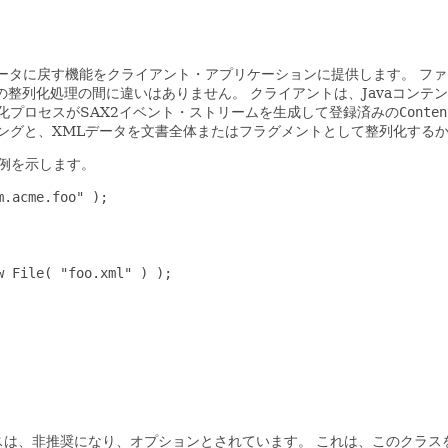
Lデータに戻す機能をクライアント・アプリケーションに提供します。
ファ
の整列化処理の間に違いはありません。
クライアントは、Javaコンテ
化プロセスがSAX2イベント・ストリームを生成して登録済みの
Conten
ングと、XMLデータを文書全体またはフラグメントとして整列化する
例を示します。
.acme.foo" );

 File( "foo.xml" ) );

スは、非推奨になり、オプションとされています。
これは、このクラス