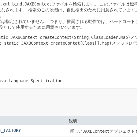
.xml.bind.JAXBContext
ファイルを検索します。
このファイルは標
見なされます。
検索のこの段階は、自動検出のために用意されています
。
索は指定されていません。
つまり、推奨される動作では、ハードコードさ
の手段として使用するために用意されています。
atic JAXBContext createContext(String,ClassLoader,Map)
メ
c static JAXBContext createContet(Class[],Map)
メソッド(パ
ava Language Specification
説明
T_FACTORY
新しい
JAXBContext
オブジェクト