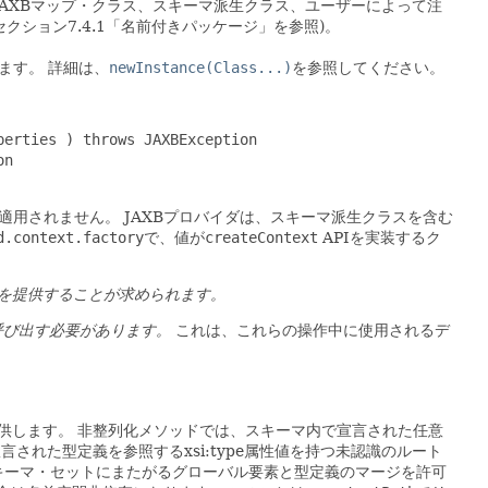
、JAXBマップ・クラス、スキーマ派生クラス、ユーザーによって注
セクション7.4.1「名前付きパッケージ」を参照)。
れます。
詳細は、
newInstance(Class...)
を参照してください。
erties ) throws JAXBException

n

は適用されません。
JAXBプロバイダは、スキーマ派生クラスを含む
d.context.factory
で、値が
createContext
APIを実装するク
スを提供することが求められます。
呼び出す必要があります。
これは、これらの操作中に使用されるデ
供します。
非整列化メソッドでは、スキーマ内で宣言された任意
された型定義を参照するxsi:type属性値を持つ未認識のルート
キーマ・セットにまたがるグローバル要素と型定義のマージを許可