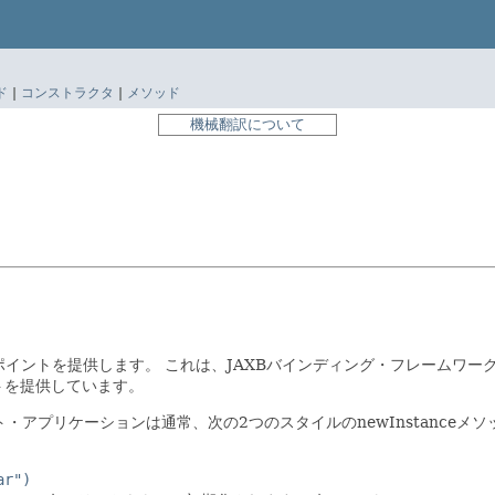
ド
|
コンストラクタ
|
メソッド
機械翻訳について
・ポイントを提供します。
これは、JAXBバインディング・フレームワー
クトを提供しています。
アプリケーションは通常、次の2つのスタイルのnewInstance
ar")