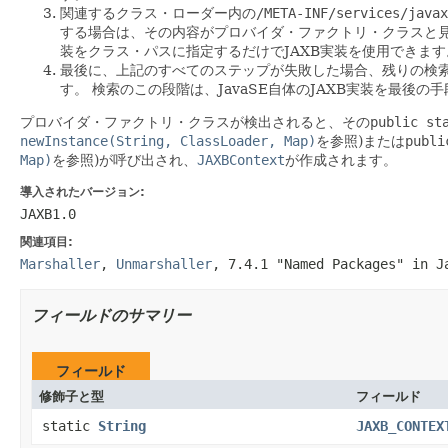
関連するクラス・ローダー内の
/META-INF/services/javax
する場合は、その内容がプロバイダ・ファクトリ・クラスと
装をクラス・パスに指定するだけでJAXB実装を使用できます
最後に、上記のすべてのステップが失敗した場合、残りの検
す。
検索のこの段階は、JavaSE自体のJAXB実装を最後
プロバイダ・ファクトリ・クラスが検出されると、その
public st
newInstance(String, ClassLoader, Map)
を参照)または
publi
Map)
を参照)が呼び出され、
JAXBContext
が作成されます。
導入されたバージョン:
JAXB1.0
関連項目:
Marshaller
,
Unmarshaller
,
7.4.1 "Named Packages" in J
フィールドのサマリー
フィールド
修飾子と型
フィールド
static
String
JAXB_CONTEX