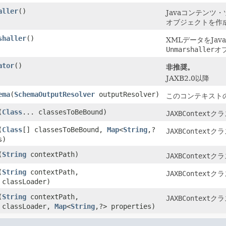
aller
()
Javaコンテンツ
オブジェクトを作
shaller
()
XMLデータをJa
Unmarshaller
オ
ator
()
非推奨。
JAXB2.0以降
ema
(
SchemaOutputResolver
outputResolver)
このコンテキスト
(
Class
... classesToBeBound)
JAXBContext
クラ
(
Class
[] classesToBeBound,
Map
<
String
,?
JAXBContext
クラ
s)
(
String
contextPath)
JAXBContext
クラ
(
String
contextPath,
JAXBContext
クラ
classLoader)
(
String
contextPath,
JAXBContext
クラ
classLoader,
Map
<
String
,?> properties)