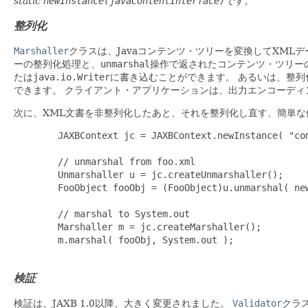
static
newInstance(javaContentInterface)
です。
整列化
Marshaller
クラスは、Javaコンテンツ・ツリーを変換してXM
ーの整列化処理と、
unmarshal
操作で返されたコンテンツ・ツリー
たは
java.io.Writer
に書き込むことができます。
あるいは、整列
できます。
クライアント・アプリケーションは、出力エンコーディ
次に、XML文書を非整列化したあと、それを整列化し直す、簡単な
        JAXBContext jc = JAXBContext.newInstance( "com
        // unmarshal from foo.xml

        Unmarshaller u = jc.createUnmarshaller();

        FooObject fooObj = (FooObject)u.unmarshal( new
        // marshal to System.out

        Marshaller m = jc.createMarshaller();

        m.marshal( fooObj, System.out );

検証
検証は、JAXB 1.0以降、大きく変更されました。
Validator
クラ