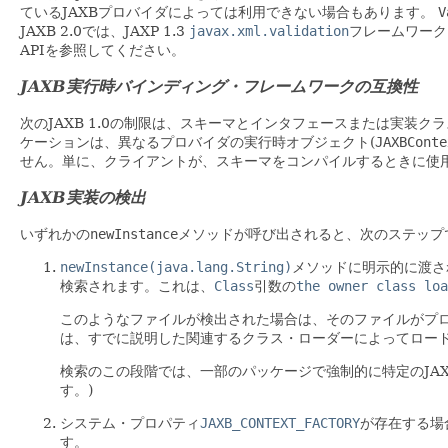
ているJAXBプロバイダによっては利用できない場合もあります。
V
JAXB 2.0では、JAXP 1.3
javax.xml.validation
フレームワーク
APIを参照してください。
JAXB実行時バインディング・フレームワークの互換性
次のJAXB 1.0の制限は、スキーマとインタフェースまたは実装
ケーションは、異なるプロバイダの実行時オブジェクト(
JAXBCont
せん。単に、クライアントが、スキーマをコンパイルするときに使
JAXB実装の検出
いずれかの
newInstance
メソッドが呼び出されると、次のステップで
newInstance(java.lang.String)
メソッドに明示的に渡さ
検索されます。これは、
Class
引数の
the owner class loa
このようなファイルが検出された場合は、そのファイルがプ
は、すでに説明した関連するクラス・ローダーによってロー
検索のこの段階では、一部のパッケージで強制的に特定のJA
す。)
システム・プロパティ
JAXB_CONTEXT_FACTORY
が存在する場
す。