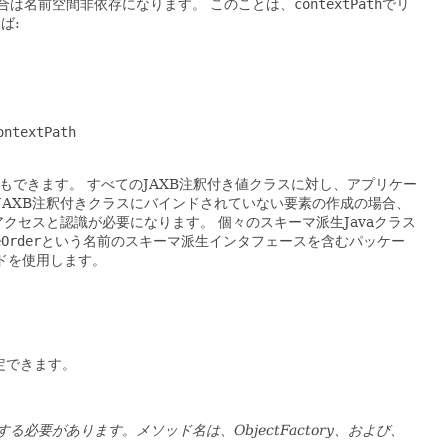
合は名前空間非依存になります。
このことは、
contextPath
でリ
ば:
ntextPath

ともできます。
すべてのJAXB注釈付き値クラスに対し、アプリケー
AXB注釈付きクラスにバインドされていない要素の作成の場合、
アクセスと認識が必要になります。
個々のスキーマ派生Javaクラス
eOrder
という名前のスキーマ派生インタフェースを含むパッケー
ドを使用します。
定できます。
があります。メソッド名は、ObjectFactory、および、