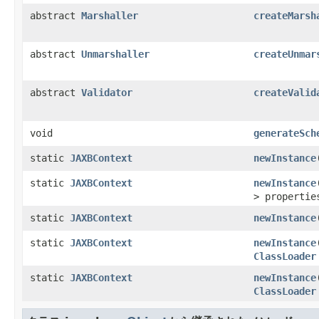
abstract
Marshaller
createMarsh
abstract
Unmarshaller
createUnmar
abstract
Validator
createValid
void
generateSch
static
JAXBContext
newInstance
static
JAXBContext
newInstance
> propertie
static
JAXBContext
newInstance
static
JAXBContext
newInstance
ClassLoader
static
JAXBContext
newInstance
ClassLoader