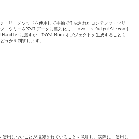
クトリ・メソッドを使用して手動で作成されたコンテンツ・ツリ
ンツ・ツリーをXMLデータに整列化し、
java.io.OutputStream
ま
tHandler
に渡すか、DOM Nodeオブジェクトを生成することも
かどうかを制御します。
を使用しないことが推奨されていることを意味し、実際に、使用し