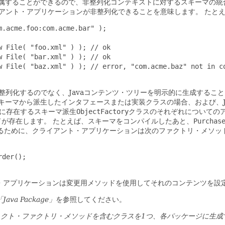
属することができるので、非整列化コンテキストに対するスキーマの統
イアント・アプリケーションが非整列化できることを意味します。
たとえ
.acme.foo:com.acme.bar" );

 File( "foo.xml" ) ); // ok

 File( "bar.xml" ) ); // ok

w File( "baz.xml" ) ); // error, "com.acme.baz" not in co
整列化するのでなく、Javaコンテンツ・ツリーを明示的に生成するこ
キーマから派生したインタフェースまたは実装クラスの場合、および、J
内に存在するスキーマ派生
ObjectFactory
クラスのそれぞれについての
ドが存在します。
たとえば、スキーマをコンパイルしたあと、
Purchas
るために、クライアント・アプリケーションは次のファクトリ・メソッ
der();

・アプリケーションは変更用メソッドを使用してそれのコンテンツを設
「Java Package」
を参照してください。
ト・ファクトリ・メソッドを含むクラスを1つ、各パッケージに生成する必要