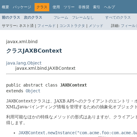
概要
パッケージ
クラス
使用
ツリー
非推奨
索引
ヘルプ
前のクラス
次のクラス
フレーム
フレームなし
すべてのクラス
サマリー:
ネスト済 |
フィールド
|
コンストラクタ
|
メソッド
詳細:
フィール
javax.xml.bind
クラスJAXBContext
java.lang.Object
javax.xml.bind.JAXBContext
public abstract class 
JAXBContext
extends 
Object
JAXBContext
クラスは、JAXB APIへのクライアントのエントリ
XML/Javaバインディング情報を管理するための抽象化オブジェ
利用可能なほかの特殊なメソッドの形式はありますが、クライアント・
得します。
JAXBContext.newInstance("com.acme.foo:com.acme.b