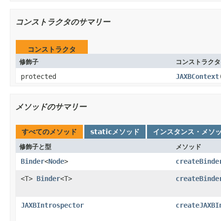
コンストラクタのサマリー
コンストラクタ
修飾子
コンストラクタ
protected
JAXBContext
メソッドのサマリー
すべてのメソッド
staticメソッド
インスタンス・メソ
修飾子と型
メソッド
Binder
<
Node
>
createBinde
<T>
Binder
<T>
createBinde
JAXBIntrospector
createJAXBI