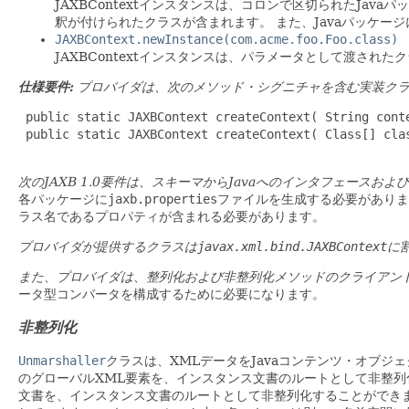
JAXBContextインスタンスは、コロンで区切られたJav
釈が付けられたクラスが含まれます。
また、Javaパッケー
JAXBContext.newInstance(com.acme.foo.Foo.class)
JAXBContextインスタンスは、パラメータとして渡さ
仕様要件:
プロバイダは、次のメソッド・シグニチャを含む実装クラ
 public static JAXBContext createContext( String cont
 public static JAXBContext createContext( Class[] cla
次のJAXB 1.0要件は、スキーマからJavaへのインタフェース
各パッケージに
jaxb.properties
ファイルを生成する必要がありま
ラス名であるプロパティが含まれる必要があります。
プロバイダが提供するクラスは
javax.xml.bind.JAXBContext
に
また、プロバイダは、整列化および非整列化メソッドのクライアン
ータ型コンバータを構成するために必要になります。
非整列化
Unmarshaller
クラスは、XMLデータをJavaコンテンツ・オブ
のグローバルXML要素を、インスタンス文書のルートとして非整列
文書を、インスタンス文書のルートとして非整列化することができ