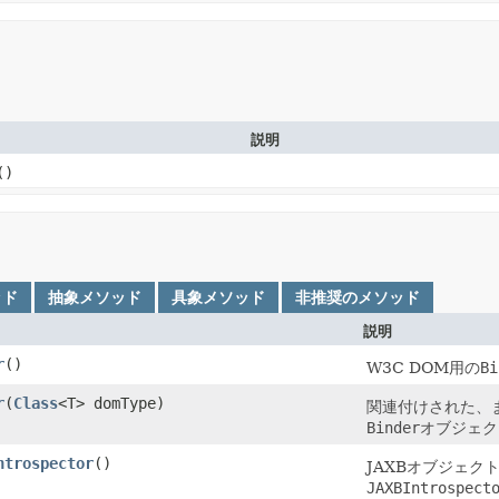
説明
()
ッド
抽象メソッド
具象メソッド
非推奨のメソッド
説明
r
()
W3C DOM用の
Bi
r
(
Class
<T> domType)
関連付けされた、
Binder
オブジェク
ntrospector
()
JAXBオブジェ
JAXBIntrospect