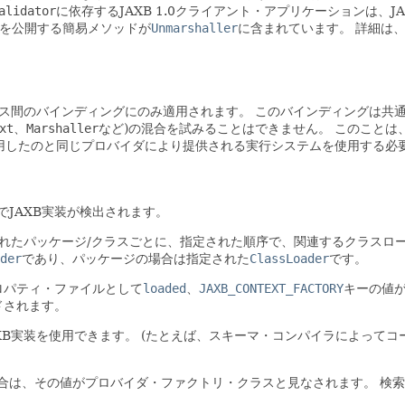
alidator
に依存するJAXB 1.0クライアント・アプリケーションは、J
を公開する簡易メソッドが
Unmarshaller
に含まれています。
詳細は
クラス間のバインディングにのみ適用されます。
このバインディングは共通
ext、Marshaller
など)の混合を試みることはできません。
このことは
用したのと同じプロバイダにより提供される実行システムを使用する必
JAXB実装が検出されます。
れたパッケージ/クラスごとに、指定された順序で、関連するクラスロ
der
であり、パッケージの場合は指定された
ClassLoader
です。
ロパティ・ファイルとして
loaded
、
JAXB_CONTEXT_FACTORY
キーの値
ドされます。
XB実装を使用できます。
(たとえば、スキーマ・コンパイラによってコ
合は、その値がプロバイダ・ファクトリ・クラスと見なされます。
検索