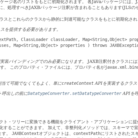
aパッケージ名のリストをもとに初期化されます。
各Javaパッケージには
ジに、処理すべきJAXBパッケージ注釈が含まれることもあります(JLSの
れたクラスとこれらのクラスから静的に到達可能なクラスをもとに初期化さ
スを提供する必要があります。
extPath, ClassLoader classLoader, Map<String,Object> prop
sses, Map<String,Object> properties ) throws JAXBExceptio
および実装バインディングでのみ必要になります。
JAXB注釈付きクラスに
す。
このプロパティ・ファイルには、プロパティ名が
javax.xml.bin
割当て可能でなくてもよく、単に
createContext
APIを実装するクラ
ト呼出しの前に
DatatypeConverter.setDatatypeConverter
APIを
ジェクト・ツリーに変換できる機能をクライアント・アプリケーションに提
化することができます。
加えて、非整列化メソッドでは、スキーマで宣言
ます。
JAXBContext
オブジェクトは、
contextPath
にリストされたス