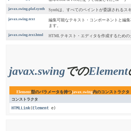
javax.swing.plaf.synth
Synthは、すべてのペイントが委譲されるスキン設
javax.swing.text
編集可能なテキスト・コンポーネントと編集
ます。
javax.swing.text.html
HTMLテキスト・エディタを作成するための
javax.swing
での
Element
Element
型のパラメータを持つ
javax.swing
内のコンストラクタ
コンストラクタ
HTMLLink
​(
Element
e)