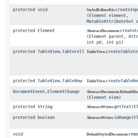
protected void
createInp
StyledEditorKit.
(
Element
element,
MutableAttributeSet
s
protected
Element
createL
AbstractDocument.
(
Element
parent,
Att
int p0, int p1)
protected
TableView.TableCell
createTableCe
TableView.
protected
TableView.TableRow
createTableRo
TableView.
DocumentEvent.ElementChange
AbstractDocument.DefaultDo
(
Element
elem)
protected
String
getText
​(
E
AbstractWriter.
protected boolean
inRange
​(
E
AbstractWriter.
void
rem
DefaultStyledDocument.