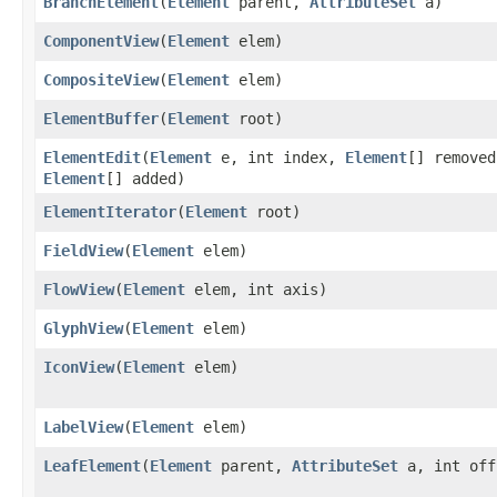
BranchElement
​(
Element
parent,
AttributeSet
a)
ComponentView
​(
Element
elem)
CompositeView
​(
Element
elem)
ElementBuffer
​(
Element
root)
ElementEdit
​(
Element
e, int index,
Element
[] removed
Element
[] added)
ElementIterator
​(
Element
root)
FieldView
​(
Element
elem)
FlowView
​(
Element
elem, int axis)
GlyphView
​(
Element
elem)
IconView
​(
Element
elem)
LabelView
​(
Element
elem)
LeafElement
​(
Element
parent,
AttributeSet
a, int off