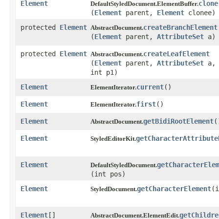
Element
clone
DefaultStyledDocument.ElementBuffer.
(
Element
parent,
Element
clonee)
protected
Element
createBranchElement
AbstractDocument.
(
Element
parent,
AttributeSet
a)
protected
Element
createLeafElement
AbstractDocument.
(
Element
parent,
AttributeSet
a, 
int p1)
Element
current
​()
ElementIterator.
Element
first
​()
ElementIterator.
Element
getBidiRootElement
​(
AbstractDocument.
Element
getCharacterAttribute
StyledEditorKit.
Element
getCharacterEle
DefaultStyledDocument.
(int pos)
Element
getCharacterElement
​(
StyledDocument.
Element
[]
getChildre
AbstractDocument.ElementEdit.