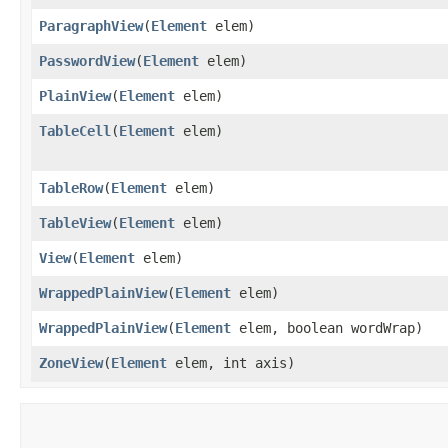
ParagraphView
​(
Element
elem)
PasswordView
​(
Element
elem)
PlainView
​(
Element
elem)
TableCell
​(
Element
elem)
TableRow
​(
Element
elem)
TableView
​(
Element
elem)
View
​(
Element
elem)
WrappedPlainView
​(
Element
elem)
WrappedPlainView
​(
Element
elem, boolean wordWrap)
ZoneView
​(
Element
elem, int axis)