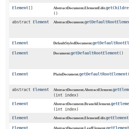
Element
[]
getChildre
AbstractDocument.ElementEdit.
()
abstract
Element
getDefaultRootEleme
AbstractDocument.
Element
getDefaultRootE
DefaultStyledDocument.
Element
getDefaultRootElement
​()
Document.
Element
getDefaultRootElement
PlainDocument.
abstract
Element
getElem
AbstractDocument.AbstractElement.
(int index)
Element
getElem
AbstractDocument.BranchElement.
(int index)
Element
getElement
AbstractDocument.ElementEdit.
Element
getElemen
AbstractDocument.LeafElement.