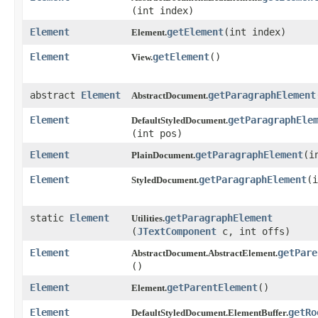
(int index)
Element
getElement
​(int index)
Element.
Element
getElement
​()
View.
abstract
Element
getParagraphElement
AbstractDocument.
Element
getParagraphEle
DefaultStyledDocument.
(int pos)
Element
getParagraphElement
​(
PlainDocument.
Element
getParagraphElement
​(
StyledDocument.
static
Element
getParagraphElement
Utilities.
(
JTextComponent
c, int offs)
Element
getPare
AbstractDocument.AbstractElement.
()
Element
getParentElement
​()
Element.
Element
getRo
DefaultStyledDocument.ElementBuffer.