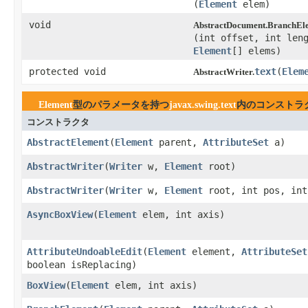
(
Element
elem)
void
AbstractDocument.BranchEl
(int offset, int len
Element
[] elems)
protected void
text
​(
Elem
AbstractWriter.
Element
型のパラメータを持つ
javax.swing.text
内のコンストラ
コンストラクタ
AbstractElement
​(
Element
parent,
AttributeSet
a)
AbstractWriter
​(
Writer
w,
Element
root)
AbstractWriter
​(
Writer
w,
Element
root, int pos, int
AsyncBoxView
​(
Element
elem, int axis)
AttributeUndoableEdit
​(
Element
element,
AttributeSet
boolean isReplacing)
BoxView
​(
Element
elem, int axis)