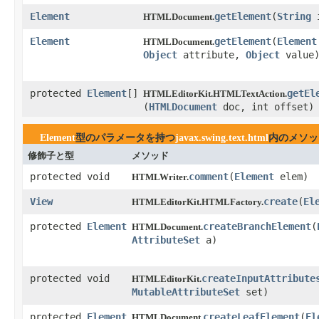
Element
getElement
​(
String
i
HTMLDocument.
Element
getElement
​(
Element
HTMLDocument.
Object
attribute,
Object
value
protected
Element
[]
getEl
HTMLEditorKit.HTMLTextAction.
(
HTMLDocument
doc, int offset)
Element
型のパラメータを持つ
javax.swing.text.html
内のメソッ
修飾子と型
メソッド
protected void
comment
​(
Element
elem)
HTMLWriter.
View
create
​(
El
HTMLEditorKit.HTMLFactory.
protected
Element
createBranchElement
​(
HTMLDocument.
AttributeSet
a)
protected void
createInputAttribute
HTMLEditorKit.
MutableAttributeSet
set)
protected
Element
createLeafElement
​(
El
HTMLDocument.