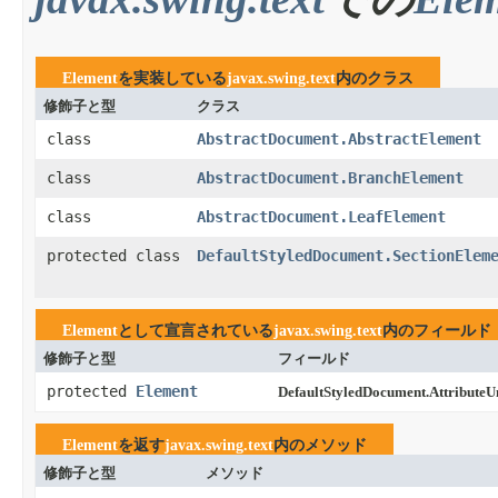
Element
を実装している
javax.swing.text
内のクラス
修飾子と型
クラス
class
AbstractDocument.AbstractElement
class
AbstractDocument.BranchElement
class
AbstractDocument.LeafElement
protected class
DefaultStyledDocument.SectionElem
Element
として宣言されている
javax.swing.text
内のフィールド
修飾子と型
フィールド
protected
Element
DefaultStyledDocument.AttributeU
Element
を返す
javax.swing.text
内のメソッド
修飾子と型
メソッド