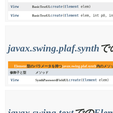
View
create
​(
Element
elem)
BasicTextUI.
View
create
​(
Element
elem, int p0, in
BasicTextUI.
javax.swing.plaf.synth
で
Element
型のパラメータを持つ
javax.swing.plaf.synth
内のメソ
修飾子と型
メソッド
View
create
​(
Element
elem)
SynthPasswordFieldUI.
javax.swing.text
での
Ele