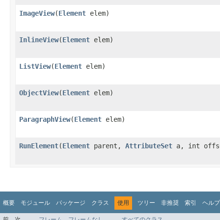
ImageView
​(
Element
elem)
InlineView
​(
Element
elem)
ListView
​(
Element
elem)
ObjectView
​(
Element
elem)
ParagraphView
​(
Element
elem)
RunElement
​(
Element
parent,
AttributeSet
a, int offs
概要
モジュール
パッケージ
クラス
使用
ツリー
非推奨
索引
ヘルプ
前
次
フレーム
フレームなし
すべてのクラス