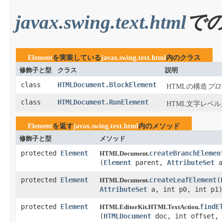
javax.swing.text.html
で
Element
を実装している
javax.swing.text.html
内のクラス
修飾子と型
クラス
説明
class
HTMLDocument.BlockElement
HTMLの構造
ブロ
class
HTMLDocument.RunElement
HTML文字レベ
Element
を返す
javax.swing.text.html
内のメソッド
修飾子と型
メソッド
protected
Element
createBranchElemen
HTMLDocument.
(
Element
parent,
AttributeSet
a
protected
Element
createLeafElement
​(
HTMLDocument.
AttributeSet
a, int p0, int p1
protected
Element
findE
HTMLEditorKit.HTMLTextAction.
(
HTMLDocument
doc, int offset