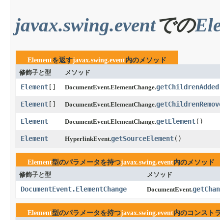
javax.swing.event
での
El
Element
を返す
javax.swing.event
内のメソッド
修飾子と型
メソッド
Element
[]
getChildrenAdded
DocumentEvent.ElementChange.
Element
[]
getChildrenRemov
DocumentEvent.ElementChange.
Element
getElement
​()
DocumentEvent.ElementChange.
Element
getSourceElement
​()
HyperlinkEvent.
Element
型のパラメータを持つ
javax.swing.event
内のメソッド
修飾子と型
メソッド
DocumentEvent.ElementChange
getChan
DocumentEvent.
Element
型のパラメータを持つ
javax.swing.event
内のコンスト