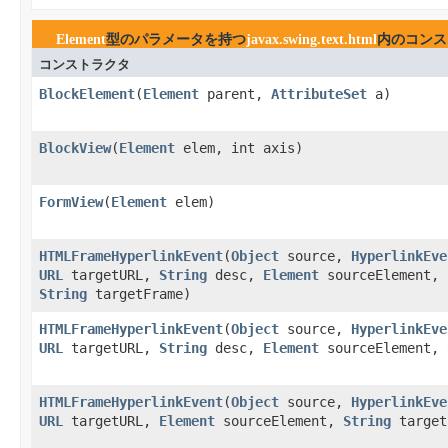
Element
型のパラメータを持つ
javax.swing.text.html
内のコンス
コンストラクタ
BlockElement
​(
Element
parent,
AttributeSet
a)
BlockView
​(
Element
elem, int axis)
FormView
​(
Element
elem)
HTMLFrameHyperlinkEvent
​(
Object
source,
HyperlinkEve
URL
targetURL,
String
desc,
Element
sourceElement,
String
targetFrame)
HTMLFrameHyperlinkEvent
​(
Object
source,
HyperlinkEve
URL
targetURL,
String
desc,
Element
sourceElement,
HTMLFrameHyperlinkEvent
​(
Object
source,
HyperlinkEve
URL
targetURL,
Element
sourceElement,
String
target