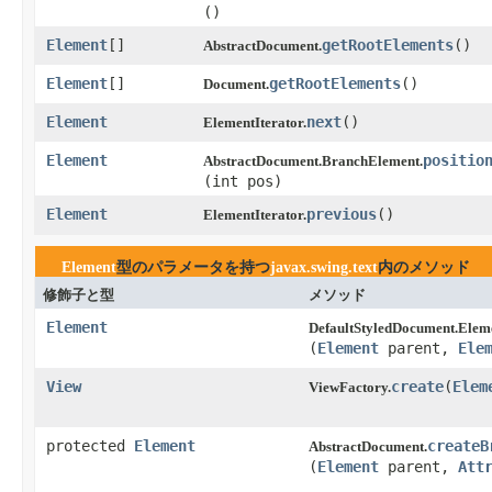
()
Element
[]
getRootElements
​()
AbstractDocument.
Element
[]
getRootElements
​()
Document.
Element
next
​()
ElementIterator.
Element
positio
AbstractDocument.BranchElement.
(int pos)
Element
previous
​()
ElementIterator.
Element
型のパラメータを持つ
javax.swing.text
内のメソッド
修飾子と型
メソッド
Element
DefaultStyledDocument.Eleme
(
Element
parent,
Ele
View
create
​(
Elem
ViewFactory.
protected
Element
createB
AbstractDocument.
(
Element
parent,
Att