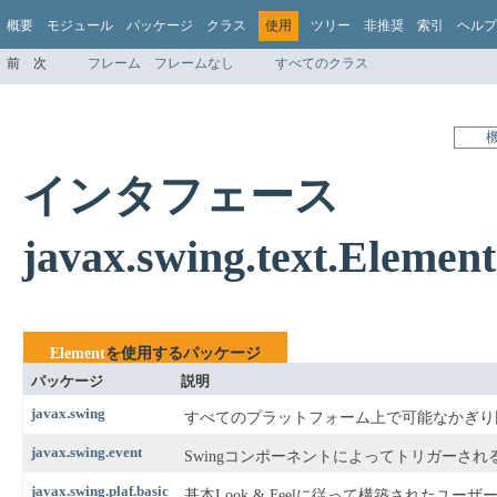
概要
モジュール
パッケージ
クラス
使用
ツリー
非推奨
索引
ヘルプ
前
次
フレーム
フレームなし
すべてのクラス
インタフェース
javax.swing.text.Elem
Element
を使用するパッケージ
パッケージ
説明
javax.swing
すべてのプラットフォーム上で可能なかぎり同
javax.swing.event
Swingコンポーネントによってトリガーさ
javax.swing.plaf.basic
基本Look & Feelに従って構築された