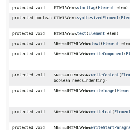
protected void
startTag
​(
Element
elem)
HTMLWriter.
protected boolean
synthesizedElement
​(
Ele
HTMLWriter.
protected void
text
​(
Element
elem)
HTMLWriter.
protected void
text
​(
Element
ele
MinimalHTMLWriter.
protected void
writeComponent
​(
E
MinimalHTMLWriter.
protected void
writeContent
​(
Ele
MinimalHTMLWriter.
boolean needsIndenting)
protected void
writeImage
​(
Eleme
MinimalHTMLWriter.
protected void
writeLeaf
​(
Elemen
MinimalHTMLWriter.
protected void
writeStartParagr
MinimalHTMLWriter.