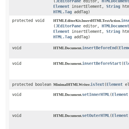
(
JEditorPane
editor,
HTMLDocumen
Element
insertElement,
String
ht
HTML.Tag
addTag)
protected void
ins
HTMLEditorKit.InsertHTMLTextAction.
(
JEditorPane
editor,
HTMLDocumen
Element
insertElement,
String
ht
HTML.Tag
addTag)
void
insertBeforeEnd
​(
Elem
HTMLDocument.
void
insertBeforeStart
​(
El
HTMLDocument.
protected boolean
isText
​(
Element
el
MinimalHTMLWriter.
void
setInnerHTML
​(
Element
HTMLDocument.
void
setOuterHTML
​(
Element
HTMLDocument.