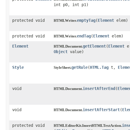
int p0, int p1)
protected void
emptyTag
​(
Element
elem)
HTMLWriter.
protected void
endTag
​(
Element
elem)
HTMLWriter.
Element
getElement
​(
Element
e
HTMLDocument.
Object
value)
Style
getRule
​(
HTML.Tag
t,
Eleme
StyleSheet.
void
insertAfterEnd
​(
Eleme
HTMLDocument.
void
insertAfterStart
​(
Ele
HTMLDocument.
protected void
ins
HTMLEditorKit.InsertHTMLTextAction.