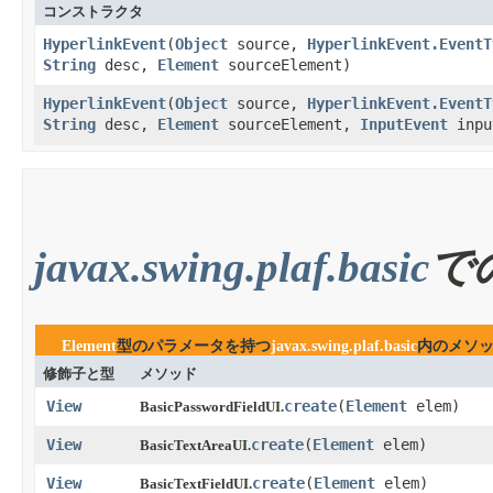
コンストラクタ
HyperlinkEvent
​(
Object
source,
HyperlinkEvent.EventT
String
desc,
Element
sourceElement)
HyperlinkEvent
​(
Object
source,
HyperlinkEvent.EventT
String
desc,
Element
sourceElement,
InputEvent
inpu
javax.swing.plaf.basic
で
Element
型のパラメータを持つ
javax.swing.plaf.basic
内のメソ
修飾子と型
メソッド
View
create
​(
Element
elem)
BasicPasswordFieldUI.
View
create
​(
Element
elem)
BasicTextAreaUI.
View
create
​(
Element
elem)
BasicTextFieldUI.