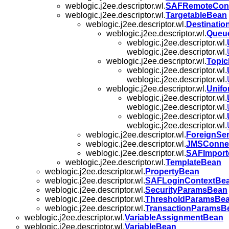
weblogic.j2ee.descriptor.wl.
SAFRemoteCon
weblogic.j2ee.descriptor.wl.
TargetableBean
weblogic.j2ee.descriptor.wl.
Destinati
weblogic.j2ee.descriptor.wl.
Queu
weblogic.j2ee.descriptor.wl.
weblogic.j2ee.descriptor.wl.
weblogic.j2ee.descriptor.wl.
Topi
weblogic.j2ee.descriptor.wl.
weblogic.j2ee.descriptor.wl.
weblogic.j2ee.descriptor.wl.
Unifo
weblogic.j2ee.descriptor.wl.
weblogic.j2ee.descriptor.wl.
weblogic.j2ee.descriptor.wl.
weblogic.j2ee.descriptor.wl.
weblogic.j2ee.descriptor.wl.
ForeignSe
weblogic.j2ee.descriptor.wl.
JMSConnec
weblogic.j2ee.descriptor.wl.
SAFImport
weblogic.j2ee.descriptor.wl.
TemplateBean
weblogic.j2ee.descriptor.wl.
PropertyBean
weblogic.j2ee.descriptor.wl.
SAFLoginContextBe
weblogic.j2ee.descriptor.wl.
SecurityParamsBean
weblogic.j2ee.descriptor.wl.
ThresholdParamsBe
weblogic.j2ee.descriptor.wl.
TransactionParamsB
weblogic.j2ee.descriptor.wl.
VariableAssignmentBean
weblogic.j2ee.descriptor.wl.
VariableBean