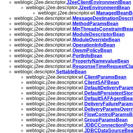
weblogic.j2ee.descriptor.
J2eeClientEnvironmentBean
weblogic.j2ee.descriptor.
J2eeEnvironmentBean
weblogic.j2ee.descriptor.wl.
ManagedBeanB
weblogic.j2ee.descriptor.wl.
MessageDestinationDescr
weblogic.j2ee.descriptor.wl.
MethodParamsBean
weblogic.j2ee.descriptor.wl.
MinThreadsConstraintBea
weblogic.j2ee.descriptor.wl.
ModuleDescriptorBean
weblogic.j2ee.descriptor.wl.
ModuleOverrideBean
weblogic.j2ee.descriptor.wl.
OperationInfoBean
weblogic.j2ee.descriptor.wl.
OwsmPolicyBean
weblogic.j2ee.descriptor.wl.
PortInfoBean
weblogic.j2ee.descriptor.wl.
PropertyNamevalueBean
weblogic.j2ee.descriptor.wl.
ResponseTimeRequestCl
weblogic.descriptor.
SettableBean
weblogic.j2ee.descriptor.wl.
ClientParamsBean
weblogic.j2ee.descriptor.wl.
ClientSAFBean
weblogic.j2ee.descriptor.wl.
DefaultDeliveryPara
weblogic.j2ee.descriptor.wl.
DefaultPersistentSto
weblogic.j2ee.descriptor.wl.
DefaultSAFAgentBea
weblogic.j2ee.descriptor.wl.
DeliveryFailurePara
weblogic.j2ee.descriptor.wl.
DeliveryParamsOver
weblogic.j2ee.descriptor.wl.
FlowControlParamsB
weblogic.j2ee.descriptor.wl.
GroupParamsBean
weblogic.j2ee.descriptor.wl.
JDBCConnectionPoo
weblogic.j2ee.descriptor.wl.
JDBCDataSourceBe