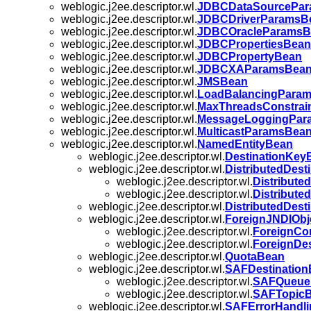
weblogic.j2ee.descriptor.wl.
JDBCDataSourcePa
weblogic.j2ee.descriptor.wl.
JDBCDriverParamsB
weblogic.j2ee.descriptor.wl.
JDBCOracleParamsB
weblogic.j2ee.descriptor.wl.
JDBCPropertiesBean
weblogic.j2ee.descriptor.wl.
JDBCPropertyBean
weblogic.j2ee.descriptor.wl.
JDBCXAParamsBea
weblogic.j2ee.descriptor.wl.
JMSBean
weblogic.j2ee.descriptor.wl.
LoadBalancingPara
weblogic.j2ee.descriptor.wl.
MaxThreadsConstrai
weblogic.j2ee.descriptor.wl.
MessageLoggingPar
weblogic.j2ee.descriptor.wl.
MulticastParamsBea
weblogic.j2ee.descriptor.wl.
NamedEntityBean
weblogic.j2ee.descriptor.wl.
DestinationKey
weblogic.j2ee.descriptor.wl.
DistributedDest
weblogic.j2ee.descriptor.wl.
Distribut
weblogic.j2ee.descriptor.wl.
Distribute
weblogic.j2ee.descriptor.wl.
DistributedDes
weblogic.j2ee.descriptor.wl.
ForeignJNDIObj
weblogic.j2ee.descriptor.wl.
ForeignCo
weblogic.j2ee.descriptor.wl.
ForeignDe
weblogic.j2ee.descriptor.wl.
QuotaBean
weblogic.j2ee.descriptor.wl.
SAFDestinatio
weblogic.j2ee.descriptor.wl.
SAFQueue
weblogic.j2ee.descriptor.wl.
SAFTopic
weblogic.j2ee.descriptor.wl.
SAFErrorHandl