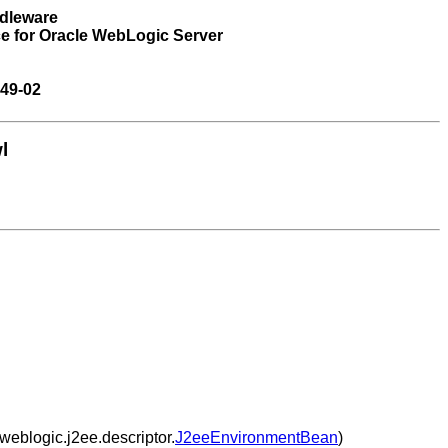
ddleware
e for Oracle WebLogic Server
49-02
l
 weblogic.j2ee.descriptor.
J2eeEnvironmentBean
)