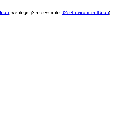
Bean
, weblogic.j2ee.descriptor.
J2eeEnvironmentBean
)