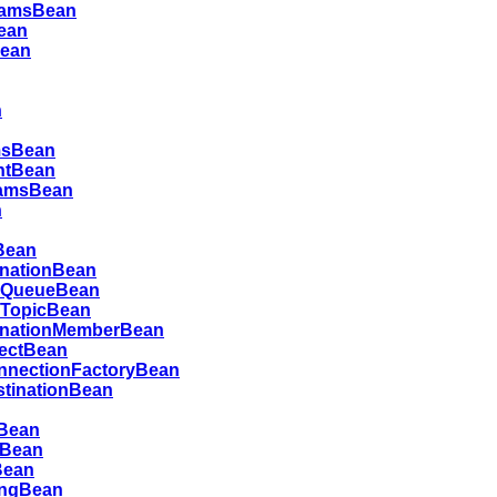
ramsBean
ean
ean
n
msBean
ntBean
amsBean
n
Bean
inationBean
edQueueBean
dTopicBean
tinationMemberBean
ectBean
nnectionFactoryBean
stinationBean
nBean
Bean
Bean
ingBean