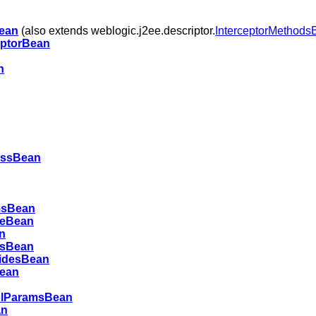
ean
(also extends weblogic.j2ee.descriptor.
InterceptorMethods
iptorBean
n
assBean
msBean
reBean
n
msBean
ridesBean
ean
lParamsBean
an