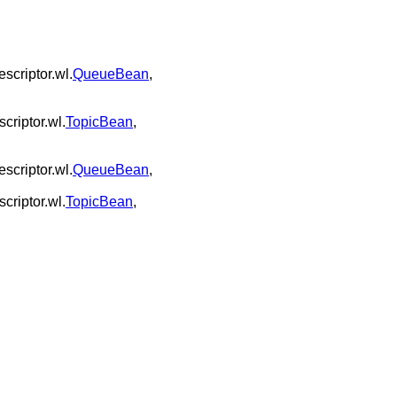
scriptor.wl.
QueueBean
,
criptor.wl.
TopicBean
,
scriptor.wl.
QueueBean
,
criptor.wl.
TopicBean
,