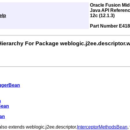
Oracle Fusion Mi
Java API Referenc
elp
12c (12.1.3)
Part Number E418
Hierarchy For Package weblogic.j2ee.descriptor.w
ggerBean
n
Bean
an
also extends weblogic.j2ee.descriptor.
InterceptorMethodsBean
,