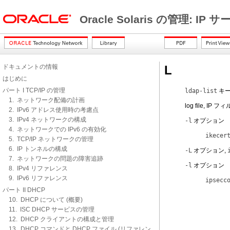
Oracle Solaris の管理: IP
ドキュメントの情報
L
はじめに
パート I TCP/IP の管理
ldap-list
キー
1. ネットワーク配備の計画
log file, IP
2. IPv6 アドレス使用時の考慮点
3. IPv4 ネットワークの構成
-l
オプション
4. ネットワークでの IPv6 の有効化
ikecer
5. TCP/IP ネットワークの管理
6. IP トンネルの構成
-L
オプション,
7. ネットワークの問題の障害追跡
-l
オプション
8. IPv4 リファレンス
9. IPv6 リファレンス
ipsecc
パート II DHCP
10. DHCP について (概要)
11. ISC DHCP サービスの管理
12. DHCP クライアントの構成と管理
13. DHCP コマンドと DHCP ファイル (リファレン