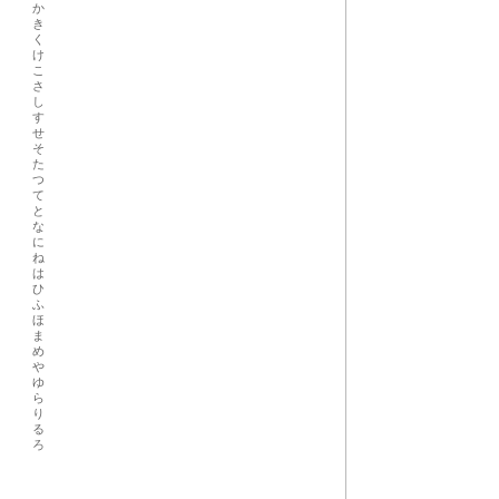
か
き
く
け
こ
さ
し
す
せ
そ
た
つ
て
と
な
に
ね
は
ひ
ふ
ほ
ま
め
や
ゆ
ら
り
る
ろ