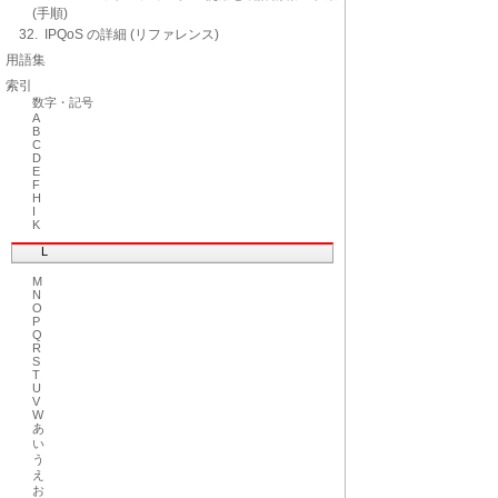
(手順)
32. IPQoS の詳細 (リファレンス)
用語集
索引
数字・記号
A
B
C
D
E
F
H
I
K
L
M
N
O
P
Q
R
S
T
U
V
W
あ
い
う
え
お