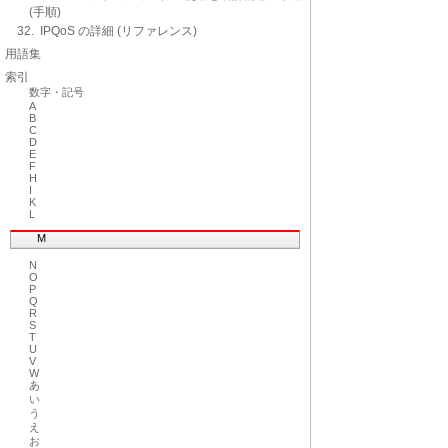
(手順)
32. IPQoS の詳細 (リファレンス)
用語集
索引
数字・記号
A
B
C
D
E
F
H
I
K
L
M
N
O
P
Q
R
S
T
U
V
W
あ
い
う
え
お