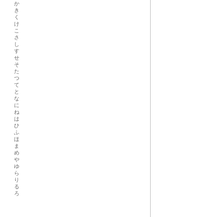
か
き
く
け
こ
さ
し
す
せ
そ
た
つ
て
と
な
に
ね
は
ひ
ふ
ほ
ま
め
や
ゆ
ら
り
る
ろ