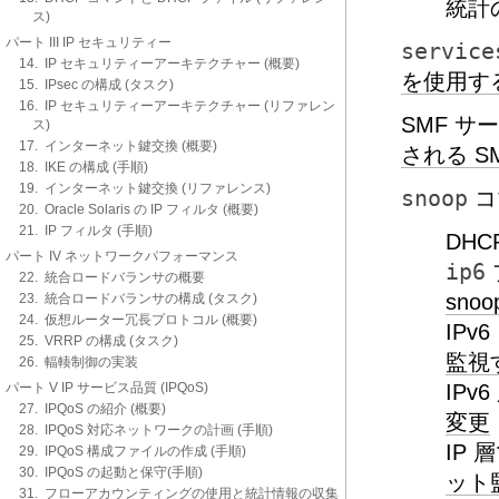
統計
ス)
パート III IP セキュリティー
service
14. IP セキュリティーアーキテクチャー (概要)
を使用す
15. IPsec の構成 (タスク)
16. IP セキュリティーアーキテクチャー (リファレン
SMF サ
ス)
17. インターネット鍵交換 (概要)
される S
18. IKE の構成 (手順)
19. インターネット鍵交換 (リファレンス)
snoop
コ
20. Oracle Solaris の IP フィルタ (概要)
21. IP フィルタ (手順)
DHC
パート IV ネットワークパフォーマンス
ip6
22. 統合ロードバランサの概要
sno
23. 統合ロードバランサの構成 (タスク)
24. 仮想ルーター冗長プロトコル (概要)
IPv
25. VRRP の構成 (タスク)
監視
26. 輻輳制御の実装
パート V IP サービス品質 (IPQoS)
IPv
27. IPQoS の紹介 (概要)
変更
28. IPQoS 対応ネットワークの計画 (手順)
IP
29. IPQoS 構成ファイルの作成 (手順)
30. IPQoS の起動と保守(手順)
ット
31. フローアカウンティングの使用と統計情報の収集