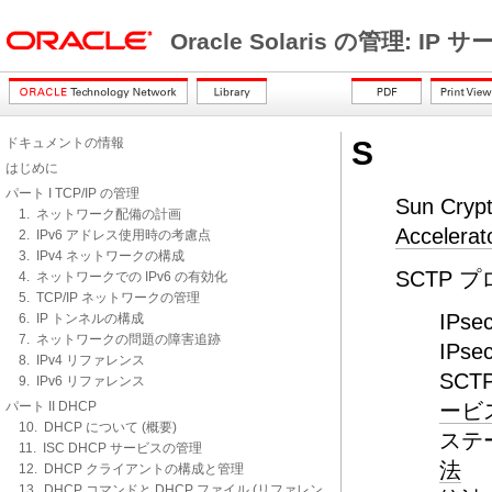
Oracle Solaris の管理: IP
ドキュメントの情報
S
はじめに
パート I TCP/IP の管理
Sun Cryp
1. ネットワーク配備の計画
Accele
2. IPv6 アドレス使用時の考慮点
3. IPv4 ネットワークの構成
SCTP 
4. ネットワークでの IPv6 の有効化
5. TCP/IP ネットワークの管理
IPse
6. IP トンネルの構成
7. ネットワークの問題の障害追跡
IPs
8. IPv4 リファレンス
SC
9. IPv6 リファレンス
パート II DHCP
ービ
10. DHCP について (概要)
ステ
11. ISC DHCP サービスの管理
法
12. DHCP クライアントの構成と管理
13. DHCP コマンドと DHCP ファイル (リファレン