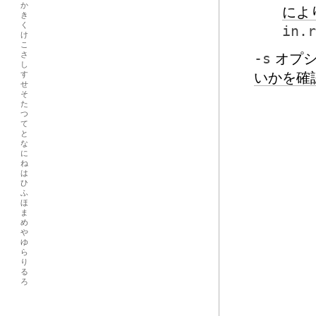
か
によ
き
く
in.r
け
こ
さ
-s
オプシ
し
す
いかを確
せ
そ
た
つ
て
と
な
に
ね
は
ひ
ふ
ほ
ま
め
や
ゆ
ら
り
る
ろ