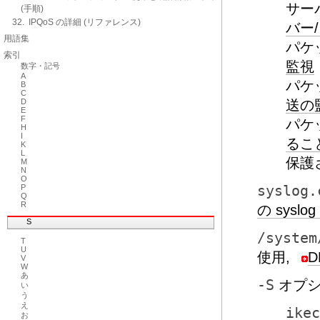
サー
(手順)
32. IPQoS の詳細 (リファレンス)
バー
用語集
パケ
索引
監視
数字・記号
A
パケ
B
C
D
送の
E
F
パケ
H
I
るこ
K
L
保護
M
N
O
P
syslog.
Q
R
の sys
S
/system
T
U
使用,
D
V
W
あ
-S
オプシ
い
う
え
ikec
お