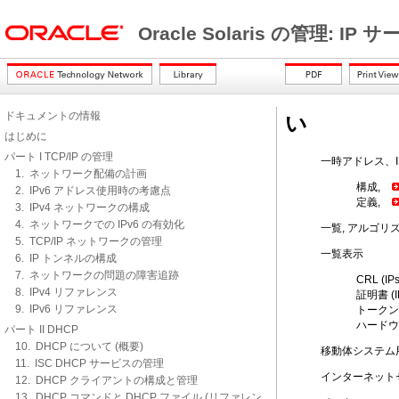
Oracle Solaris の管理: IP
ドキュメントの情報
い
はじめに
パート I TCP/IP の管理
一時アドレス、IP
1. ネットワーク配備の計画
構成,
2. IPv6 アドレス使用時の考慮点
定義,
3. IPv4 ネットワークの構成
4. ネットワークでの IPv6 の有効化
一覧, アルゴリズム 
5. TCP/IP ネットワークの管理
一覧表示
6. IP トンネルの構成
7. ネットワークの問題の障害追跡
CRL (IPs
8. IPv4 リファレンス
証明書 (I
9. IPv6 リファレンス
トークン I
ハードウェア
パート II DHCP
10. DHCP について (概要)
移動体システム用の
11. ISC DHCP サービスの管理
インターネットセ
12. DHCP クライアントの構成と管理
13. DHCP コマンドと DHCP ファイル (リファレン