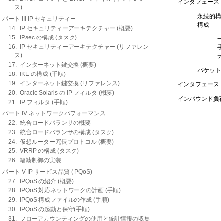
インタフェース
ス)
永続的構
パート III IP セキュリティー
構成
14. IP セキュリティーアーキテクチャー (概要)
15. IPsec の構成 (タスク)
16. IP セキュリティーアーキテクチャー (リファレン
ス)
17. インターネット鍵交換 (概要)
パケット
18. IKE の構成 (手順)
19. インターネット鍵交換 (リファレンス)
インタフェース 
20. Oracle Solaris の IP フィルタ (概要)
インバウンド負
21. IP フィルタ (手順)
パート IV ネットワークパフォーマンス
22. 統合ロードバランサの概要
23. 統合ロードバランサの構成 (タスク)
24. 仮想ルーター冗長プロトコル (概要)
25. VRRP の構成 (タスク)
26. 輻輳制御の実装
パート V IP サービス品質 (IPQoS)
27. IPQoS の紹介 (概要)
28. IPQoS 対応ネットワークの計画 (手順)
29. IPQoS 構成ファイルの作成 (手順)
30. IPQoS の起動と保守(手順)
31. フローアカウンティングの使用と統計情報の収集