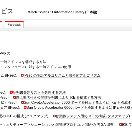
 サービス
Oracle Solaris 11 Information Library (日本語)
v6 の
一時アドレスを構成する方法
インタフェースに対する一時アドレスの使用
(IPsec),
IPsec の認証アルゴリズムと暗号化アルゴリズム
ec),
証明書失効リストを処理する方法
Psec),
自己署名付き公開鍵証明書により IKE を構成する方法
D (IPsec),
Sun Crypto Accelerator 6000 ボードを検出するように IKE を構
 (IPsec),
Sun Crypto Accelerator 6000 ボードを検出するように IKE を
 IKE の構成 (タスクマップ),
移動体システム用の IKE の構成 (タスクマップ)
キュリティーアソシエーションと鍵管理プロトコル (ISAKMP) SA, 説明,
IKE 