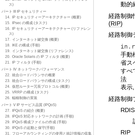
動的
ス)
パート III IP セキュリティー
経路制御情
14. IP セキュリティーアーキテクチャー (概要)
(RIP)
15. IPsec の構成 (タスク)
16. IP セキュリティーアーキテクチャー (リファレン
経路制御
ス)
17. インターネット鍵交換 (概要)
18. IKE の構成 (手順)
in.r
19. インターネット鍵交換 (リファレンス)
手動
20. Oracle Solaris の IP フィルタ (概要)
省ス
21. IP フィルタ (手順)
パート IV ネットワークパフォーマンス
すべ
22. 統合ロードバランサの概要
法
23. 統合ロードバランサの構成 (タスク)
表示
24. 仮想ルーター冗長プロトコル (概要)
25. VRRP の構成 (タスク)
経路制御
26. 輻輳制御の実装
パート V IP サービス品質 (IPQoS)
RDI
27. IPQoS の紹介 (概要)
28. IPQoS 対応ネットワークの計画 (手順)
29. IPQoS 構成ファイルの作成 (手順)
30. IPQoS の起動と保守(手順)
RIP
31. フローアカウンティングの使用と統計情報の収集