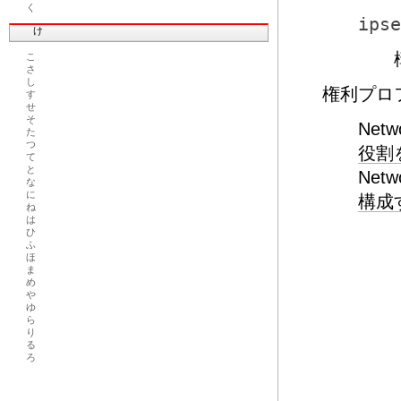
く
ipse
け
こ
さ
し
権利プロ
す
せ
そ
Netw
た
つ
役割
て
と
Netw
な
に
構成
ね
は
ひ
ふ
ほ
ま
め
や
ゆ
ら
り
る
ろ