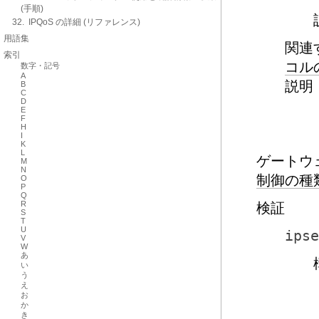
(手順)
32. IPQoS の詳細 (リファレンス)
用語集
関連
索引
コル
数字・記号
A
説明
B
C
D
E
F
H
I
K
L
ゲートウ
M
N
制御の種
O
P
Q
R
検証
S
T
U
ipse
V
W
あ
い
う
え
お
か
き