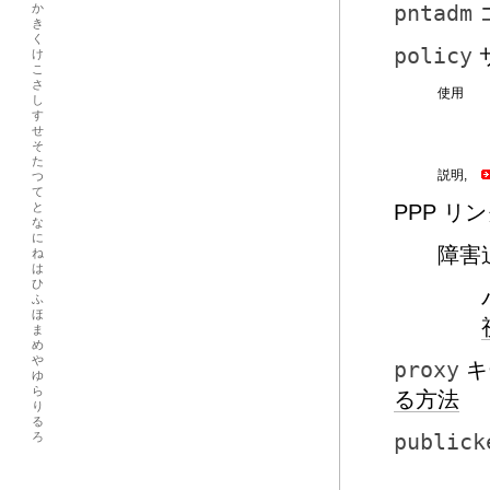
か
pntadm
き
く
policy
け
こ
さ
使用
し
す
せ
そ
た
説明,
つ
て
と
PPP リ
な
に
障害
ね
は
ひ
ふ
ほ
ま
め
や
proxy
キ
ゆ
ら
る方法
り
る
ろ
publick