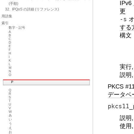
IPv
(手順)
32. IPQoS の詳細 (リファレンス)
更
用語集
-s
オ
索引
する
数字・記号
A
構文
B
C
D
E
F
H
I
K
L
実行
M
N
説明
O
P
PKCS #
Q
データベ
R
S
T
U
pkcs11_
V
W
あ
説明
い
う
使用
え
お