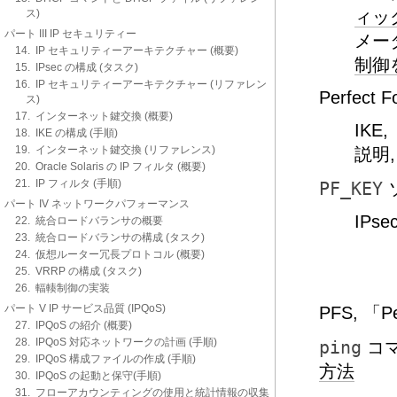
ス)
ィッ
パート III IP セキュリティー
メー
14. IP セキュリティーアーキテクチャー (概要)
制御
15. IPsec の構成 (タスク)
16. IP セキュリティーアーキテクチャー (リファレン
Perfect F
ス)
17. インターネット鍵交換 (概要)
IKE,
18. IKE の構成 (手順)
19. インターネット鍵交換 (リファレンス)
説明
20. Oracle Solaris の IP フィルタ (概要)
21. IP フィルタ (手順)
PF_KEY
パート IV ネットワークパフォーマンス
IPse
22. 統合ロードバランサの概要
23. 統合ロードバランサの構成 (タスク)
24. 仮想ルーター冗長プロトコル (概要)
25. VRRP の構成 (タスク)
26. 輻輳制御の実装
パート V IP サービス品質 (IPQoS)
PFS, 「Pe
27. IPQoS の紹介 (概要)
28. IPQoS 対応ネットワークの計画 (手順)
ping
コマ
29. IPQoS 構成ファイルの作成 (手順)
方法
30. IPQoS の起動と保守(手順)
31. フローアカウンティングの使用と統計情報の収集