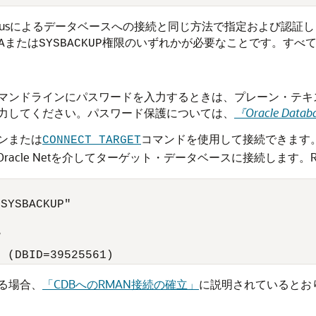
*Plusによるデータベースへの接続と同じ方法で指定および認
または
権限のいずれかが必要なことです。すべ
A
SYSBACKUP
マンドラインにパスワードを入力するときは、プレーン・テキス
力してください。パスワード保護については、
『Oracle Da
ンまたは
コマンドを使用して接続できます。
CONNECT TARGET
Oracle Netを介してターゲット・データベースに接続します
SYSBACKUP"

d
る場合、
「CDBへのRMAN接続の確立」
に説明されているとお