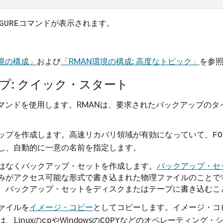
コマンドが表示されます。
GURE
環境の構成」
および
「RMAN環境の構成: 高度なトピック」
を参
プ: クイック・スタート
コマンドを使用します。RMANは、要求されたバックアップの
アップを作成します。高速リカバリ領域が有効になっていて、
FO
成し、自動的に一意の名前を指定します。
ではなくバックアップ・セットを作成します。
バックアップ・セ
のみがアクセス可能な形式で書き込まれた物理ファイルのことで
は、バックアップ・セットをディスクまたはテープに書き込むこ
ァイルを
イメージ・コピー
としてコピーします。イメージ・コ
Linuxの
やWindowsの
などのオペレーティング・
cp
COPY