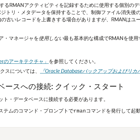
するRMANアクティビティを記録するために使用する個別の
ポジトリ・メタデータを保持することで、制御ファイル消失後
の古いレコードを上書きする場合がありますが、RMANはユ
ア・マネージャを
使用しない
最も基本的な構成でRMANを使
nagerのアーキテクチャ」
を参照してください。
クスについては、
『Oracle Databaseバックアップおよび
ベースへの接続: クイック・スタート
ゲット・データベースに接続する必要があります。
システムのコマンド・プロンプトで
コマンドを発行して起
rman