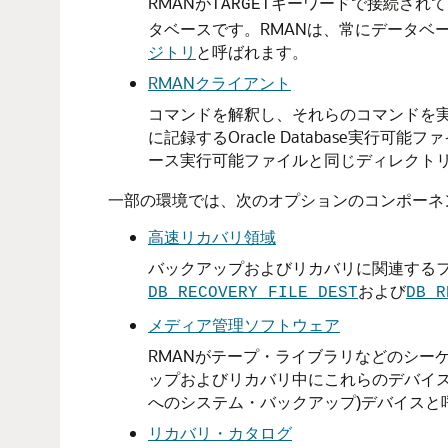
RMANが
キーワードで接続されてい
TARGET
タベースです。RMANは、常にデータベ
ジトリ
と呼ばれます。
RMANクライアント
コマンドを解釈し、それらのコマンドを
に記録するOracle Database実
ース実行可能ファイルと同じディレクトリに
一部の環境では、次のオプションのコンポーネ
高速リカバリ領域
バックアップおよびリカバリに関連する
および
DB_RECOVERY_FILE_DEST
DB_R
メディア管理ソフトウェア
RMANがテープ・ライブラリなどのシー
ップおよびリカバリ中にこれらのデバイ
へのシステム・バックアップ)デバイスと
リカバリ・カタログ