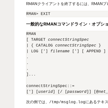
RMANクライアントを終了するには、RMAN
RMAN> EXIT
一般的なRMANコマンドライン・オプシ
RMAN 

[ TARGET 
connectStringSpec
| { CATALOG 
connectStringSpec
 } 

| LOG ['] 
filename
 ['] [ APPEND ]

.

.

. 

]...

connectStringSpec::=

['] [
userid
] [/ [
password
]] [@
net
次の例では、
にあるテキ
/tmp/msglog.log