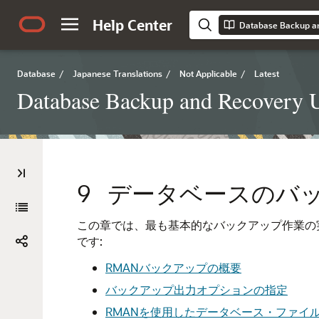
Help Center
Database Backup an
Database
/
Japanese Translations
/
Not Applicable
/
Latest
Database Backup and Recovery U
9
データベースのバ
この章では、最も基本的なバックアップ作業の
です:
RMANバックアップの概要
バックアップ出力オプションの指定
RMANを使用したデータベース・ファイ