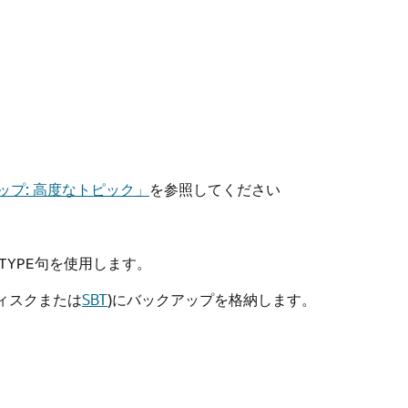
プ: 高度なトピック」
を参照してください
句を使用します。
TYPE
ィスクまたは
SBT
)にバックアップを格納します。