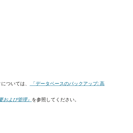
クについては、
「データベースのバックアップ: 高
ard概要および管理』
を参照してください。