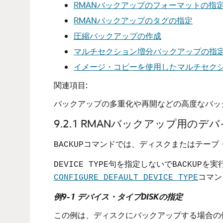
RMANバックアップのフォーマットの指
RMANバックアップのタグの指定
圧縮バックアップの作成
マルチセクション増分バックアップの指
イメージ・コピーを使用したマルチセク
関連項目:
バックアップの多重化や再開などの高度なバッ
9.2.1
RMANバックアップ用のデ
コマンドでは、ディスクまたはテープ
BACKUP
句を指定しないで
を実
DEVICE TYPE
BACKUP
コマン
CONFIGURE DEFAULT DEVICE TYPE
例9-1 デバイス・タイプDISKの指定
この例は、ディスクにバックアップする場合の