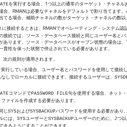
を実行する場合、1つ以上の通常のターゲット・チャネル
ATE
場合、RMANは必要なチャネルをデフォルトで割り当てます
当てる場合、補助チャネルの数がターゲット・チャネルの数以
スに接続するときは、RMANでオペレーティング・システム認
の接続では、ソース・データベース接続と同じユーザー名とパ
があります。ソース・データベースがオープン状態の場合は、
一貫性を保った状態で停止されている必要があります。
は、次の規則が適用されます。
を実行している場合、ユーザー名とパスワードを使用して接続
名なしでローカルに接続できます。接続するユーザーは、
SYSD
コマンドで
句を使用する場合、ネット・
ATE
PASSWORD FILE
・ファイルを作成する必要があります。
同じ
および
パスワードを使用する必要があり
SYS
SYSBACKUP
ルには、
ユーザーと
ユーザーのために、2つ
SYS
SYSBACKUP
できるようにすることができます。