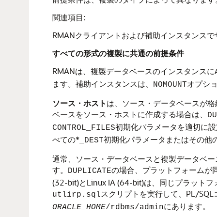
関連項目:
RMANクライアントおよび補助インスタンス
すべての形式の複製に共通の前提条件
RMANは、複製データベースのインスタンスに
ます。補助インスタンスは、
オプシ
NOMOUNT
ソース・ホスト
は、ソース・データベースが格
ベースをソース・ホストに作成する場合は、
DU
初期化パラメータを適切に設
CONTROL_FILES
べての*
初期化パラメータまたはその他
_DEST
通常、ソース・データベースと複製データベー
す。
の場合、プラットフォームが同
DUPLICATE
(32-bit)とLinux IA (64-bit
スクリプトを実行して、PL/SQ
utlirp.sql
にあります。
ORACLE_HOME
/rdbms/admin