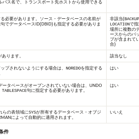
ルパス名で、トランスポート先ホストから使用できる
する必要があります。ソース・データベースの名前が
非該当(
BACKU
句でデータベースID(DBID)も指定する必要がありま
で指
E
LOCATION
場所に複数の
ースからのバ
プが含まれて
合)
があります。
該当なし
クアップされないようにする場合は、
を指定する
はい
NOREDO
。
ータベースがオープンされていない場合は、UNDO
はい
句に指定する必要があります。
 TABLESPACE
れらの表領域に
が所有するデータベース・オブジ
いいえ
SYS
MANによって自動的に適用されます。
条件