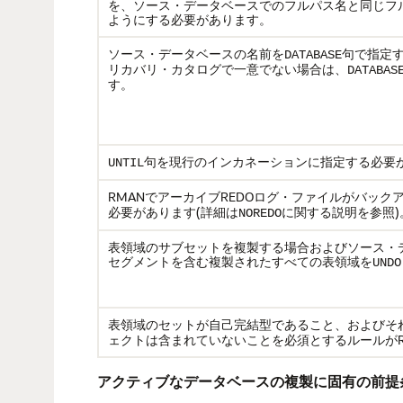
を、ソース・データベースでのフルパス名と同じフ
ようにする必要があります。
ソース・データベースの名前を
句で指定
DATABASE
リカバリ・カタログで一意でない場合は、
DATABAS
す。
句を現行のインカネーションに指定する必要
UNTIL
RMANでアーカイブREDOログ・ファイルがバッ
必要があります(詳細は
に関する説明を参照)
NOREDO
表領域のサブセットを複製する場合およびソース・デ
セグメントを含む複製されたすべての表領域を
UNDO
表領域のセットが自己完結型であること、およびそ
ェクトは含まれていないことを必須とするルールがR
アクティブなデータベースの複製に固有の前提