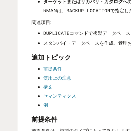
ターゲットまたはリカバリ・カタログへ
RMANは、
で指定し
BACKUP LOCATION
関連項目:
コマンドで複製データベース
DUPLICATE
スタンバイ・データベースを作成、管理
追加トピック
前提条件
使用上の注意
構文
セマンティクス
例
前提条件
前提条件は、複製のタイプによって異なります