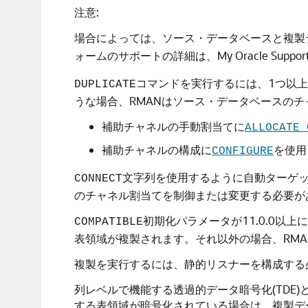
注意:
場合によっては、ソース・データベースと複製
ォームのサポートの詳細は、My Oracle SupportのN
コマンドを実行するには、1つ以
DUPLICATE
うな場合、RMANはソース・データベースの
補助チャネルの手動割当てに
ALLOCATE 
補助チャネルの構成に
を使用
CONFIGURE
文字列を使用するように自動ターゲッ
CONNECT
のチャネル割当てを制御または変更する必要が
初期化パラメータが11.0.0
COMPATIBLE
表領域が複製されます。それ以外の場合、RM
複製を実行するには、静的リスナーを構成する
列レベルで機能する透過的データ暗号化(TDE
する表領域が暗号化されている場合は、複製デー