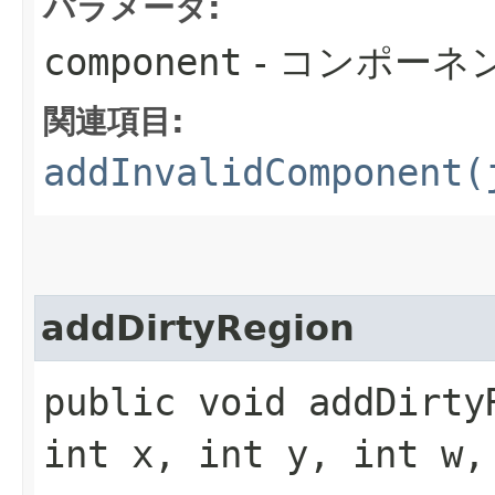
パラメータ:
component
- コンポーネ
関連項目:
addInvalidComponent(
addDirtyRegion
public void addDirtyR
int x, int y, int w,