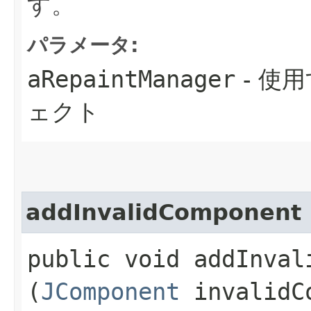
す。
パラメータ:
aRepaintManager
- 使用
ェクト
addInvalidComponent
public void addInvali
(
JComponent
invalidC