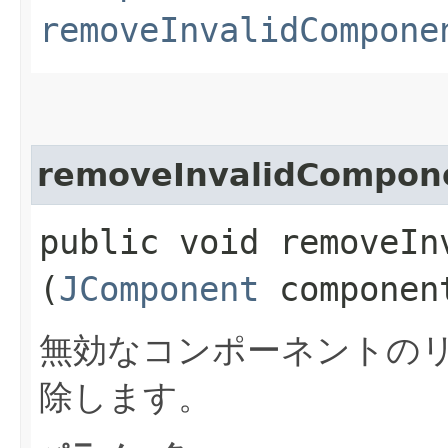
removeInvalidCompone
removeInvalidCompon
public void removeInv
(
JComponent
componen
無効なコンポーネントの
除します。