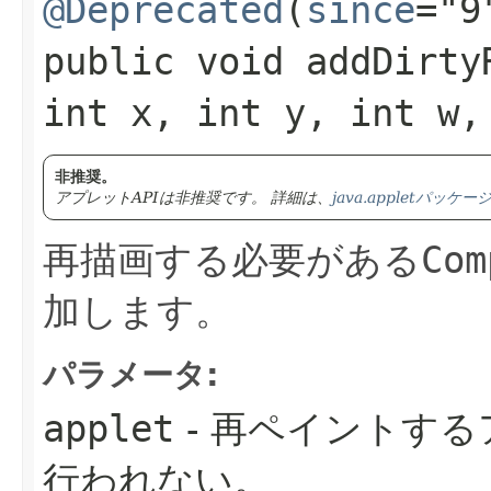
@Deprecated
(
since
="9
public void addDirtyR
int x, int y, int w,
非推奨。
アプレットAPIは非推奨です。
詳細は、
java.appletパッ
再描画する必要がある
Com
加します。
パラメータ:
applet
- 再ペイントする
行われない。