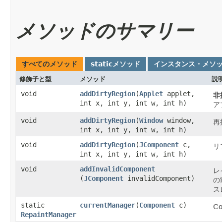
メソッドのサマリー
すべてのメソッド
staticメソッド
インスタンス・メソ
修飾子と型
メソッド
説
void
addDirtyRegion
​(
Applet
applet,
非
int x, int y, int w, int h)
ア
void
addDirtyRegion
​(
Window
window,
再
int x, int y, int w, int h)
void
addDirtyRegion
​(
JComponent
c,
リ
int x, int y, int w, int h)
void
addInvalidComponent
レ
(
JComponent
invalidComponent)
の
ス
static
currentManager
​(
Component
c)
C
RepaintManager