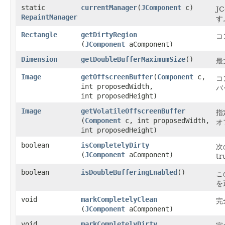
static
currentManager
​(
JComponent
c)
J
RepaintManager
す
Rectangle
getDirtyRegion
コ
(
JComponent
aComponent)
Dimension
getDoubleBufferMaximumSize
()
最
Image
getOffscreenBuffer
​(
Component
c,
コ
int proposedWidth,
バ
int proposedHeight)
Image
getVolatileOffscreenBuffer
指
(
Component
c, int proposedWidth,
オ
int proposedHeight)
boolean
isCompletelyDirty
次の
(
JComponent
aComponent)
t
boolean
isDoubleBufferingEnabled
()
こ
を
void
markCompletelyClean
完
(
JComponent
aComponent)
void
markCompletelyDirty