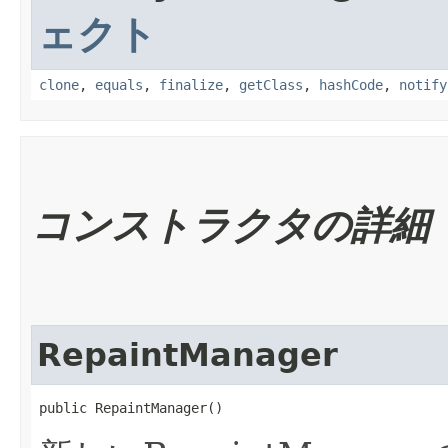
ェクト
clone
,
equals
,
finalize
,
getClass
,
hashCode
,
notify
コンストラクタの詳細
RepaintManager
public RepaintManager()