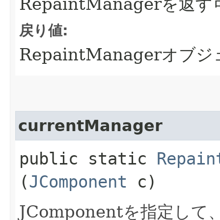
RepaintManagerを
戻り値:
RepaintManagerオブ
currentManager
public static
Repain
(
JComponent
c)
JComponentを指定