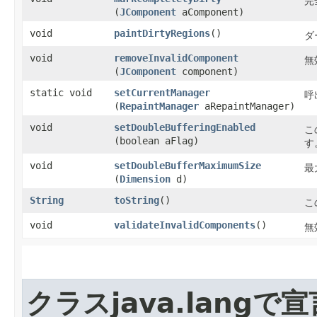
完
(
JComponent
aComponent)
void
paintDirtyRegions
()
ダ
void
removeInvalidComponent
無
(
JComponent
component)
static void
setCurrentManager
呼
(
RepaintManager
aRepaintManager)
void
setDoubleBufferingEnabled
こ
(boolean aFlag)
す
void
setDoubleBufferMaximumSize
最
(
Dimension
d)
String
toString
()
こ
void
validateInvalidComponents
()
無
クラスjava.lang