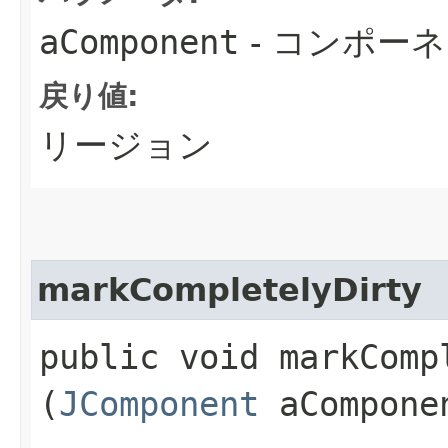
aComponent
- コンポー
戻り値:
リージョン
markCompletelyDirty
public void markCompl
(
JComponent
aCompone