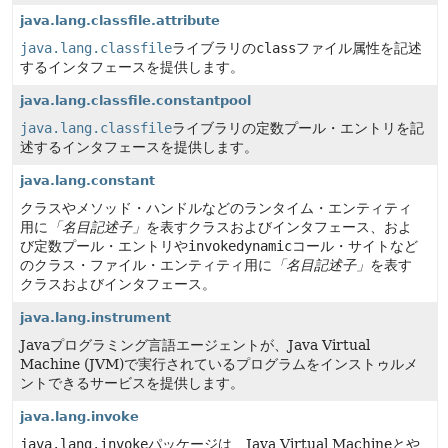
java.lang.classfile.attribute
java.lang.classfile
ライブラリの
class
ファイル属性を記述
するインタフェースを提供します。
java.lang.classfile.constantpool
java.lang.classfile
ライブラリの定数プール・エントリを記
述するインタフェースを提供します。
java.lang.constant
クラスやメソッド・ハンドルなどのランタイム・エンティティ
用に
「名目記述子」
を表すクラスおよびインタフェース、およ
び定数プール・エントリや
invokedynamic
コール・サイトなど
のクラス・ファイル・エンティティ用に
「名目記述子」
を表す
クラスおよびインタフェース。
java.lang.instrument
Javaプログラミング言語エージェントが、Java Virtual
Machine (JVM)で実行されているプログラムをインストゥルメ
ントできるサービスを提供します。
java.lang.invoke
java.lang.invoke
パッケージは、Java Virtual Machineとや