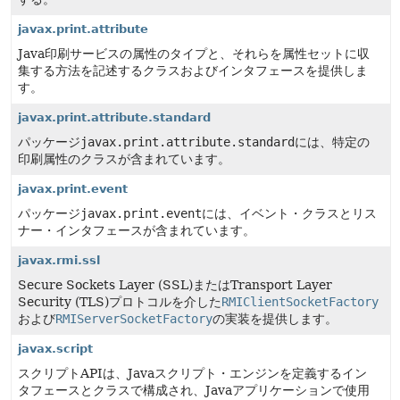
javax.print.attribute
Java印刷サービスの属性のタイプと、それらを属性セットに収
集する方法を記述するクラスおよびインタフェースを提供しま
す。
javax.print.attribute.standard
パッケージ
javax.print.attribute.standard
には、特定の
印刷属性のクラスが含まれています。
javax.print.event
パッケージ
javax.print.event
には、イベント・クラスとリス
ナー・インタフェースが含まれています。
javax.rmi.ssl
Secure Sockets Layer (SSL)またはTransport Layer
Security (TLS)プロトコルを介した
RMIClientSocketFactory
および
RMIServerSocketFactory
の実装を提供します。
javax.script
スクリプトAPIは、Javaスクリプト・エンジンを定義するイン
タフェースとクラスで構成され、Javaアプリケーションで使用