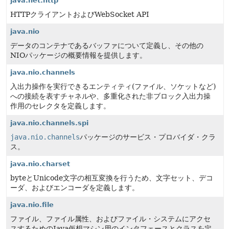
java.net.http
HTTPクライアントおよびWebSocket API
java.nio
データのコンテナであるバッファについて定義し、その他の
NIOパッケージの概要情報を提供します。
java.nio.channels
入出力操作を実行できるエンティティ(ファイル、ソケットなど)
への接続を表すチャネルや、多重化された非ブロック入出力操
作用のセレクタを定義します。
java.nio.channels.spi
java.nio.channels
パッケージのサービス・プロバイダ・クラ
ス。
java.nio.charset
byteとUnicode文字の相互変換を行うため、文字セット、デコ
ーダ、およびエンコーダを定義します。
java.nio.file
ファイル、ファイル属性、およびファイル・システムにアクセ
スするためのJava仮想マシン用のインタフェースとクラスを定