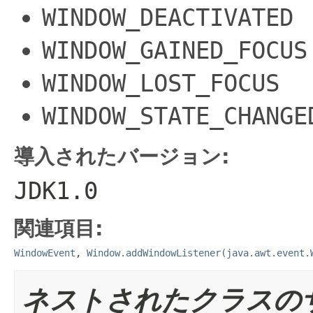
WINDOW_DEACTIVATED
WINDOW_GAINED_FOCUS
WINDOW_LOST_FOCUS
WINDOW_STATE_CHANGE
導入されたバージョン:
JDK1.0
関連項目:
WindowEvent
,
Window.addWindowListener(java.awt.event.
ネストされたクラスの