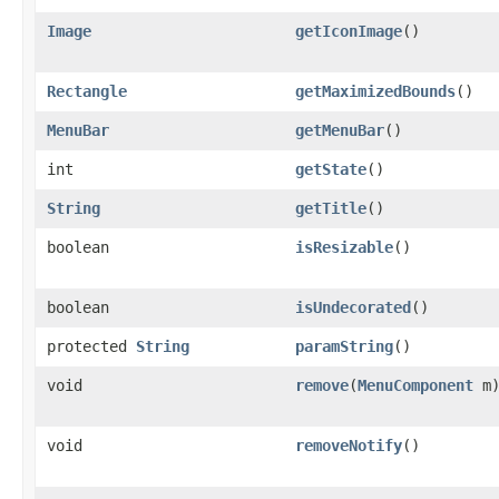
Image
getIconImage
()
Rectangle
getMaximizedBounds
()
MenuBar
getMenuBar
()
int
getState
()
String
getTitle
()
boolean
isResizable
()
boolean
isUndecorated
()
protected
String
paramString
()
void
remove
(
MenuComponent
m
void
removeNotify
()