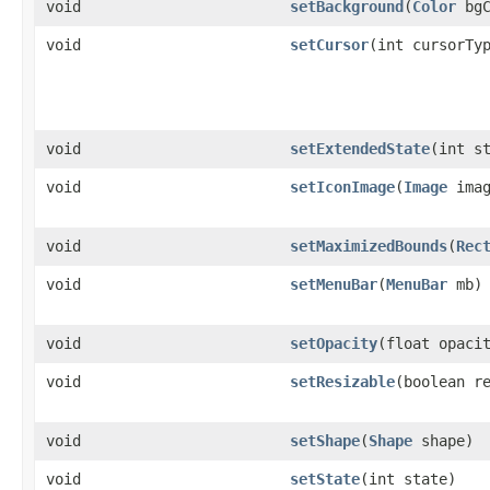
void
setBackground
(
Color
bgC
void
setCursor
(int cursorTy
void
setExtendedState
(int s
void
setIconImage
(
Image
imag
void
setMaximizedBounds
(
Rec
void
setMenuBar
(
MenuBar
mb)
void
setOpacity
(float opaci
void
setResizable
(boolean r
void
setShape
(
Shape
shape)
void
setState
(int state)