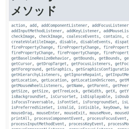
メソッド
action
,
add
,
addComponentListener
,
addFocusListener
addInputMethodListener
,
addKeyListener
,
addMouseLis
checkImage
,
checkImage
,
coalesceEvents
,
contains
,
c
createVolatileImage
,
disable
,
disableEvents
,
dispat
firePropertyChange
,
firePropertyChange
,
firePropert
firePropertyChange
,
firePropertyChange
,
firePropert
getBaselineResizeBehavior
,
getBounds
,
getBounds
,
ge
getCursor
,
getDropTarget
,
getFocusListeners
,
getFoc
getForeground
,
getGraphics
,
getGraphicsConfiguratio
getHierarchyListeners
,
getIgnoreRepaint
,
getInputMe
getLocation
,
getLocation
,
getLocationOnScreen
,
getM
getMouseWheelListeners
,
getName
,
getParent
,
getPeer
getSize
,
getSize
,
getTreeLock
,
getWidth
,
getX
,
getY
isBackgroundSet
,
isCursorSet
,
isDisplayable
,
isDoub
isFocusTraversable
,
isFontSet
,
isForegroundSet
,
isL
isPreferredSizeSet
,
isValid
,
isVisible
,
keyDown
,
ke
mouseDrag
,
mouseEnter
,
mouseExit
,
mouseMove
,
mouseU
printAll
,
processComponentEvent
,
processFocusEvent
processInputMethodEvent
,
processKeyEvent
,
processMo