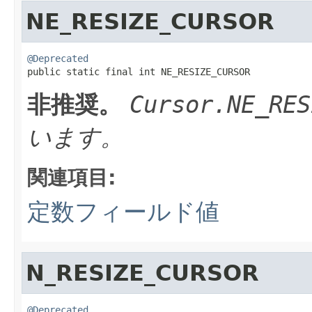
NE_RESIZE_CURSOR
@Deprecated

public static final int NE_RESIZE_CURSOR
非推奨。
Cursor.NE_RES
います。
関連項目:
定数フィールド値
N_RESIZE_CURSOR
@Deprecated