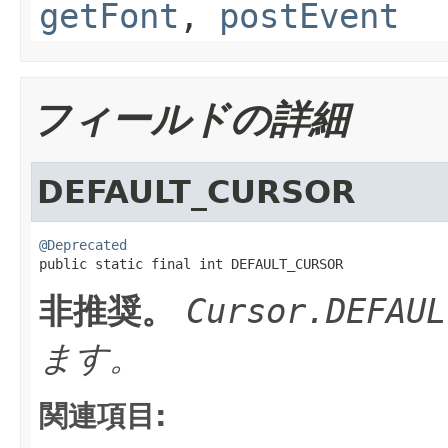
getFont
,
postEvent
フィールドの詳細
DEFAULT_CURSOR
@Deprecated

public static final int DEFAULT_CURSOR
非推奨。
Cursor.DEFAUL
ます。
関連項目: