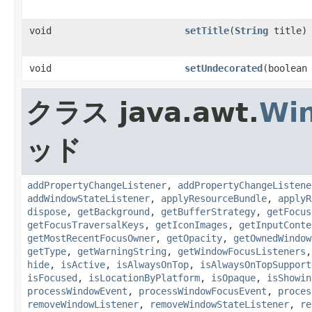
void
setTitle
(
String
title)
void
setUndecorated
(boolean
クラス java.awt.
Wi
ッド
addPropertyChangeListener
,
addPropertyChangeListene
addWindowStateListener
,
applyResourceBundle
,
applyR
dispose
,
getBackground
,
getBufferStrategy
,
getFocus
getFocusTraversalKeys
,
getIconImages
,
getInputConte
getMostRecentFocusOwner
,
getOpacity
,
getOwnedWindow
getType
,
getWarningString
,
getWindowFocusListeners
hide
,
isActive
,
isAlwaysOnTop
,
isAlwaysOnTopSupport
isFocused
,
isLocationByPlatform
,
isOpaque
,
isShowin
processWindowEvent
,
processWindowFocusEvent
,
proces
removeWindowListener
,
removeWindowStateListener
,
re