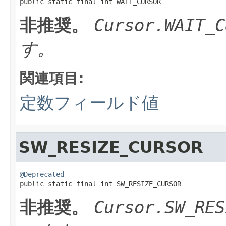

public static final int WAIT_CURSOR
非推奨。
Cursor.WAIT_C
す。
関連項目:
定数フィールド値
SW_RESIZE_CURSOR
@Deprecated

public static final int SW_RESIZE_CURSOR
非推奨。
Cursor.SW_RES