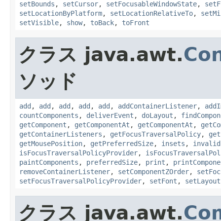
setBounds
,
setCursor
,
setFocusableWindowState
,
setF
setLocationByPlatform
,
setLocationRelativeTo
,
setMi
setVisible
,
show
,
toBack
,
toFront
クラス java.awt.
Con
ソッド
add
,
add
,
add
,
add
,
add
,
addContainerListener
,
addI
countComponents
,
deliverEvent
,
doLayout
,
findCompon
getComponent
,
getComponentAt
,
getComponentAt
,
getCo
getContainerListeners
,
getFocusTraversalPolicy
,
get
getMousePosition
,
getPreferredSize
,
insets
,
invalid
isFocusTraversalPolicyProvider
,
isFocusTraversalPol
paintComponents
,
preferredSize
,
print
,
printCompone
removeContainerListener
,
setComponentZOrder
,
setFoc
setFocusTraversalPolicyProvider
,
setFont
,
setLayout
クラス java.awt.
Co