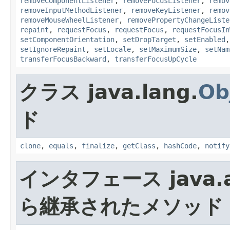
removeComponentListener
,
removeFocusListener
,
remov
removeInputMethodListener
,
removeKeyListener
,
remov
removeMouseWheelListener
,
removePropertyChangeListe
repaint
,
requestFocus
,
requestFocus
,
requestFocusIn
setComponentOrientation
,
setDropTarget
,
setEnabled
setIgnoreRepaint
,
setLocale
,
setMaximumSize
,
setNam
transferFocusBackward
,
transferFocusUpCycle
クラス java.lang.
Ob
ド
clone
,
equals
,
finalize
,
getClass
,
hashCode
,
notify
インタフェース java.a
ら継承されたメソッド