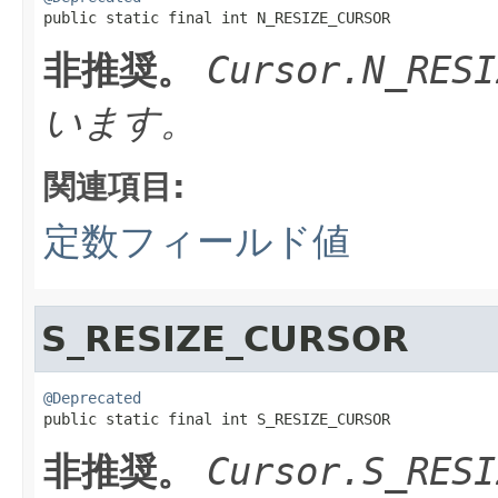

public static final int N_RESIZE_CURSOR
非推奨。
Cursor.N_RESI
います。
関連項目:
定数フィールド値
S_RESIZE_CURSOR
@Deprecated

public static final int S_RESIZE_CURSOR
非推奨。
Cursor.S_RESI