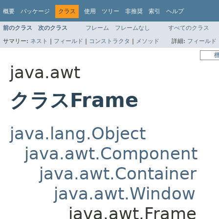
概要
パッケージ
クラス
使用
ツリー
非推奨
索引
ヘルプ
前のクラス
次のクラス
フレーム
フレームなし
すべてのクラス
サマリー:
ネスト
|
フィールド
|
コンストラクタ
|
メソッド
詳細:
フィールド
java.awt
クラスFrame
java.lang.Object
java.awt.Component
java.awt.Container
java.awt.Window
java.awt.Frame