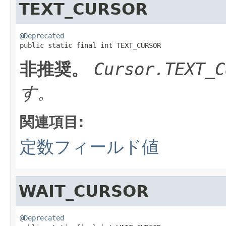
TEXT_CURSOR
@Deprecated

public static final int TEXT_CURSOR
非推奨。
Cursor.TEXT_C
す。
関連項目:
定数フィールド値
WAIT_CURSOR
@Deprecated