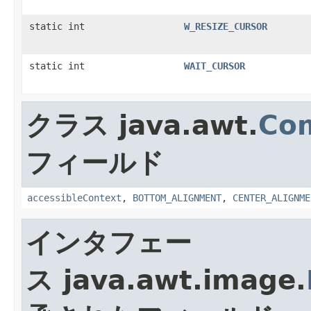
static int
W_RESIZE_CURSOR
static int
WAIT_CURSOR
クラス java.awt.
Co
フィールド
accessibleContext
,
BOTTOM_ALIGNMENT
,
CENTER_ALIGNME
インタフェー
ス java.awt.image.