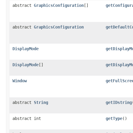
abstract
GraphicsConfiguration
[]
getConfigur
abstract
GraphicsConfiguration
getDefaultC
DisplayMode
getDisplayM
DisplayMode
[]
getDisplayM
Window
getFullScre
abstract
String
getIDstring
abstract int
getType
()