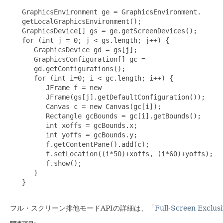
   GraphicsEnvironment ge = GraphicsEnvironment.

   getLocalGraphicsEnvironment();

   GraphicsDevice[] gs = ge.getScreenDevices();

   for (int j = 0; j < gs.length; j++) {

      GraphicsDevice gd = gs[j];

      GraphicsConfiguration[] gc =

      gd.getConfigurations();

      for (int i=0; i < gc.length; i++) {

         JFrame f = new

         JFrame(gs[j].getDefaultConfiguration());

         Canvas c = new Canvas(gc[i]);

         Rectangle gcBounds = gc[i].getBounds();

         int xoffs = gcBounds.x;

         int yoffs = gcBounds.y;

         f.getContentPane().add(c);

         f.setLocation((i*50)+xoffs, (i*60)+yoffs);

         f.show();

      }

   }

フル・スクリーン排他モードAPIの詳細は、「
Full-Screen Exclus