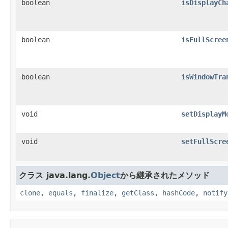
boolean
isDisplayCh
boolean
isFullScree
boolean
isWindowTra
void
setDisplayM
void
setFullScre
クラス java.lang.
Object
から継承されたメソッド
clone
,
equals
,
finalize
,
getClass
,
hashCode
,
notify