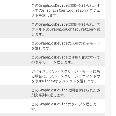
この
GraphicsDevice
に関連付けられたす
べての
GraphicsConfiguration
オブジェ
クトを返します。
この
GraphicsDevice
に関連付けられたデ
フォルトの
GraphicsConfiguration
を返
します。
この
GraphicsDevice
の現在の表示モード
を返します。
この
GraphicsDevice
に使用可能なすべて
の表示モードを返します。
デバイスがフル・スクリーン・モードにあ
る場合に、フル・スクリーン・ウィンドウ
を表す
Window
オブジェクトを返します。
この
GraphicsDevice
に関連付けられた識
別文字列を返します。
この
GraphicsDevice
のタイプを返しま
す。