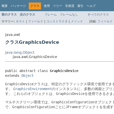
概要
パッケージ
クラス
使用
ツリー
非推奨
索引
ヘルプ
前のクラス
次のクラス
フレーム
フレームなし
すべてのクラス
サマリー:
ネスト
|
フィールド
|
コンストラクタ
|
メソッド
詳細:
フィールド
java.awt
クラスGraphicsDevice
java.lang.Object
java.awt.GraphicsDevice
public abstract class 
GraphicsDevice
extends 
Object
GraphicsDevice
クラスは、特定のグラフィックス環境で使用でき
す。
GraphicsEnvironment
のインスタンスに、多数の画面とプリ
す。
これらのオブジェクトは、
GraphicsDevice
を使用できるさま
マルチスクリーン環境では、
GraphicsConfiguration
オブジェク
で、
GraphicsConfiguration
ごとに
JFrame
オブジェクトを生成す