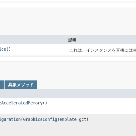
説明
ice
()
これは、インスタンスを直接には
具象メソッド
eAcceleratedMemory
()
iguration
(
GraphicsConfigTemplate
gct)