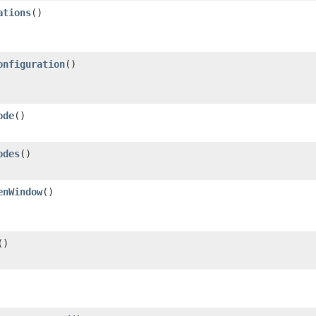
ations
()
onfiguration
()
ode
()
odes
()
enWindow
()
()