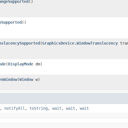
angeSupported
()
nSupported
()
nslucencySupported
(
GraphicsDevice.WindowTranslucency
tran
ode
(
DisplayMode
dm)
enWindow
(
Window
w)
,
notifyAll
,
toString
,
wait
,
wait
,
wait