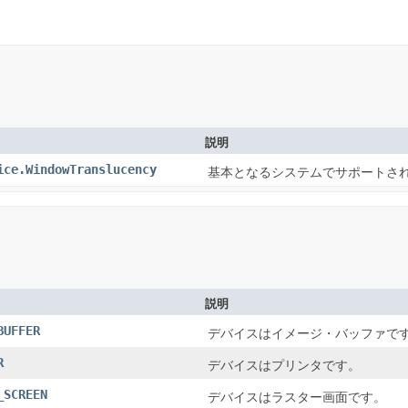
説明
ice.WindowTranslucency
基本となるシステムでサポートさ
説明
BUFFER
デバイスはイメージ・バッファで
R
デバイスはプリンタです。
_SCREEN
デバイスはラスター画面です。