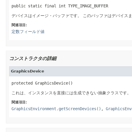
public static final int TYPE_IMAGE_BUFFER
デバイスはイメージ・バッファです。
このバッファはデバイス
関連項目:
定数フィールド値
コンストラクタの詳細
GraphicsDevice
protected GraphicsDevice()
これは、インスタンスを直接には生成できない抽象クラスです。
関連項目:
GraphicsEnvironment.getScreenDevices()
,
GraphicsEnv