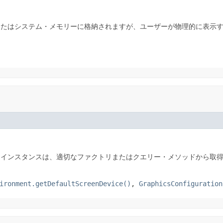
またはシステム・メモリーに格納されますが、ユーザーが物理的に表示
インスタンスは、適切なファクトリまたはクエリー・メソッドから取
ironment.getDefaultScreenDevice()
,
GraphicsConfiguration