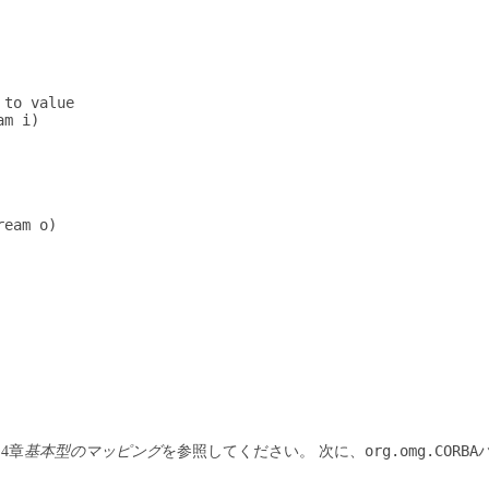
to value

m i)

eam o)

org.omg.CORBA
.4章
基本型のマッピング
を参照してください。
次に、