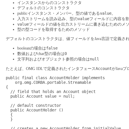
インスタンスからのコンストラクタ
デフォルトのコンストラクタ
value
publicインスタンス・メンバー。型の値である
。
value
入力ストリームを読み込み、型の
フィールドに内容を
value
フィールドの値を出力ストリームに書き込むためのメ
型の型コードを取得するためのメソッド
デフォルトのコンストラクタは、値フィールドをJava言語で定義さ
false
booleanの場合は
0
数値およびchar型の場合は
null
文字列およびオブジェクト参照の場合は
Account
たとえば、OMG IDLで定義されたインタフェース
がJav
public final class AccountHolder implements

    org.omg.CORBA.portable.Streamable

{

  // field that holds an Account object

  public Account value = null;

  // default constructor

  public AccountHolder ()

  {

  }

  // creates a new AccountHolder from initialValue
