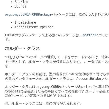
BadKind
Bounds
org.omg.CORBA.ORBPackage
パッケージには、次の2つの例外があ
InvalidName
InconsistentTypeCode
CORBA
portable
のサブパッケージである別のパッケージは、
パッケ
す。
ホルダー・クラス
outおよびinoutパラメータの引渡しモードをサポートするには、追加
す手段としてホルダー・クラスが必要になります。
ポータブル・ス
す。
ホルダー・クラスの名前は、型の名前にHolderが追加されて付けら
AccountHolder
名前のインタフェースのホルダー・クラスは、
とい
org.omg.CORBA
ホルダー・クラスは
パッケージ内のすべての基本I
typedefs
で定義されたものを除くすべての名前付きユーザー定義I
OMGサービスで定義される型が含まれます。
各ホルダー・クラスには、次の内容が含まれます。