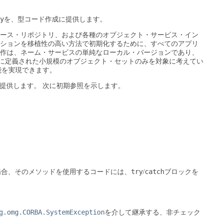
y
を、型コード作成に提供します。
インタフェース・リポジトリ、および各種のオブジェクト・サービス・イン
ションを移植性の高い方法で初期化するために、すべてのアプリ
作は、ネーム・サービスの単純なローカル・バージョンであり、
に定義された小規模のオブジェクト・セットのみを対象に考えてい
能を実現できます。
を提供します。
次に初期参照を示します。
try
catch
場合、そのメソッドを使用するコードには、
/
ブロックを
g.omg.CORBA.SystemException
を介して継承する、非チェック