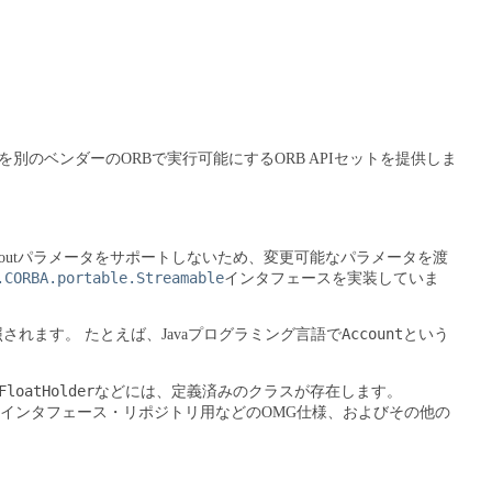
別のベンダーのORBで実行可能にするORB APIセットを提供しま
はinoutパラメータをサポートしないため、変更可能なパラメータを渡
.CORBA.portable.Streamable
インタフェースを実装していま
Account
照されます。
たとえば、Javaプログラミング言語で
という
FloatHolder
などには、定義済みのクラスが存在します。
インタフェース・リポジトリ用などのOMG仕様、およびその他の