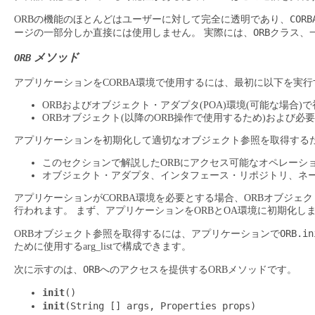
CORB
ORBの機能のほとんどはユーザーに対して完全に透明であり、
ORB
ージの一部分しか直接には使用しません。
実際には、
クラス、
メソッド
ORB
アプリケーションをCORBA環境で使用するには、最初に以下を実
ORBおよびオブジェクト・アダプタ(POA)環境(可能な場合)
ORBオブジェクト(以降のORB操作で使用するため)および必要に
アプリケーションを初期化して適切なオブジェクト参照を取得する
このセクションで解説したORBにアクセス可能なオペレーシ
オブジェクト・アダプタ、インタフェース・リポジトリ、ネ
アプリケーションがCORBA環境を必要とする場合、ORBオブジェ
行われます。
まず、アプリケーションをORBとOA環境に初期化し
ORB.in
ORBオブジェクト参照を取得するには、アプリケーションで
ために使用するarg_listで構成できます。
ORB
次に示すのは、
へのアクセスを提供するORBメソッドです。
init
()
init
(String [] args, Properties props)