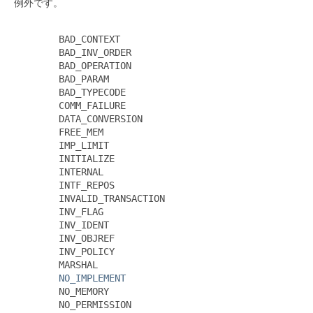
例外です。
        BAD_CONTEXT

        BAD_INV_ORDER

        BAD_OPERATION

        BAD_PARAM

        BAD_TYPECODE

        COMM_FAILURE

        DATA_CONVERSION

        FREE_MEM

        IMP_LIMIT

        INITIALIZE

        INTERNAL

        INTF_REPOS

        INVALID_TRANSACTION

        INV_FLAG

        INV_IDENT

        INV_OBJREF

        INV_POLICY

        MARSHAL

NO_IMPLEMENT
        NO_MEMORY

        NO_PERMISSION
