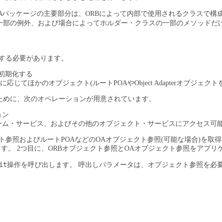
A
パッケージの主要部分は、ORBによって内部で使用されるクラスで構
一部の例外、および場合によってホルダー・クラスの一部のメソッドだ
行する必要があります。
で初期化する
応じてほかのオブジェクト(ルートPOAやObject Adapterオブジェ
ために、次のオペレーションが用意されています。
ョン
ーム・サービス、およびその他のオブジェクト・サービスにアクセス可
クト参照およびルートPOAなどのOAオブジェクト参照(可能な場合)を取
ます。
2つ目に、ORBオブジェクト参照とOAオブジェクト参照をアプリ
it
操作を呼び出します。
呼出しパラメータは、オブジェクト参照を必要