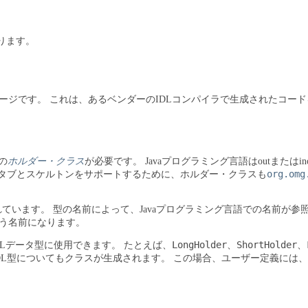
ります。
ージです。
これは、あるベンダーのIDLコンパイラで生成されたコードを
の
ホルダー・クラス
が必要です。
Javaプログラミング言語はoutまた
org.omg
タブとスケルトンをサポートするために、ホルダー・クラスも
れています。
型の名前によって、Javaプログラミング言語での名前が参
う名前になります。
LongHolder
ShortHolder
DLデータ型に使用できます。
たとえば、
、
、
DL型についてもクラスが生成されます。
この場合、ユーザー定義には、