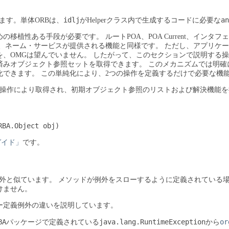
idlj
an
ます。単体ORBは、
がHelperクラス内で生成するコードに必要な
めの移植性ある手段が必要です。
ルートPOA、POA Current、
、ネーム・サービスが提供される機能と同様です。
ただし、アプリケー
、OMGは望んでいません。
したがって、このセクションで説明する操
済みオブジェクト参照セットを取得できます。
このメカニズムでは明確
化できます。
この単純化により、2つの操作を定義するだけで必要な機
の操作により取得され、初期オブジェクト参照のリストおよび解決機能
RBA.Object obj)
・ガイド」
です。
の例外と似ています。
メソッドが例外をスローするように定義されている
けません。
ー定義例外の違いを説明しています。
BA
java.lang.RuntimeException
or
パッケージで定義されている
から