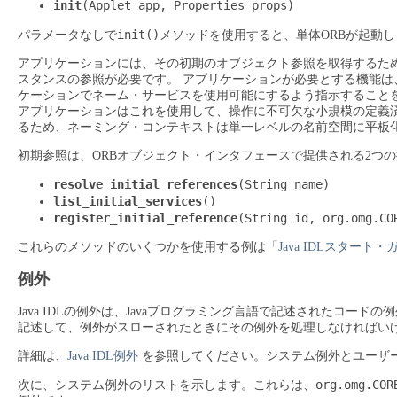
init
(Applet app, Properties props)
init()
パラメータなしで
メソッドを使用すると、単体ORBが起動し
アプリケーションには、その初期のオブジェクト参照を取得するた
スタンスの参照が必要です。
アプリケーションが必要とする機能は
ケーションでネーム・サービスを使用可能にするよう指示することを
アプリケーションはこれを使用して、操作に不可欠な小規模の定義
るため、ネーミング・コンテキストは単一レベルの名前空間に平板
初期参照は、ORBオブジェクト・インタフェースで提供される2つ
resolve_initial_references
(String name)
list_initial_services
()
register_initial_reference
(String id, org.omg.CO
これらのメソッドのいくつかを使用する例は
「Java IDLスタート
例外
Java IDLの例外は、Javaプログラミング言語で記述されたコード
記述して、例外がスローされたときにその例外を処理しなければい
詳細は、
Java IDL例外
を参照してください。システム例外とユーザ
org.omg.COR
次に、システム例外のリストを示します。これらは、