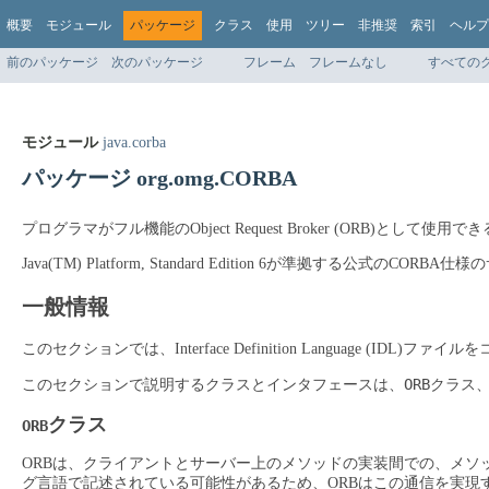
概要
モジュール
パッケージ
クラス
使用
ツリー
非推奨
索引
ヘルプ
前のパッケージ
次のパッケージ
フレーム
フレームなし
すべての
モジュール
java.corba
パッケージ org.omg.CORBA
プログラマがフル機能のObject Request Broker (ORB)として
Java(TM) Platform, Standard Edition 6が準拠する公式
一般情報
このセクションでは、Interface Definition Languag
ORBクラス
このセクションで説明するクラスとインタフェースは、
クラス
ORB
ORBは、クライアントとサーバー上のメソッドの実装間での、メソッ
グ言語で記述されている可能性があるため、ORBはこの通信を実現