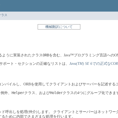
クラス
機械翻訳について
ORB
使用できるように実装されたクラス
を含む、Java™プログラミング言語へのOM
のCORBA仕様のサポート・セクションの正確なリストは、
Java(TM) SE 6での正式な
e (IDL)ファイルをコンパイルし、ORBを使用してクライアントおよびサーバーを
Helperクラス
Holderクラス
、例外、
、および
の4つにグループ化できま
ド呼出しを処理(仲介)します。
クライアントとサーバーはネットワー
するために内部でさまざまな処理を行います。