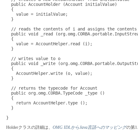
  public AccountHolder (Account initialValue)

  {

    value = initialValue;

  }

  // reads the contents of i and assigns the contents 
  public void _read (org.omg.CORBA.portable.InputStrea
  {

    value = AccountHelper.read (i);

  }

  // writes value to o

  public void _write (org.omg.CORBA.portable.OutputStr
  {

    AccountHelper.write (o, value);

  }

  // returns the typecode for Account

  public org.omg.CORBA.TypeCode _type ()

  {

    return AccountHelper.type ();

  }

Holderクラスの詳細は、
OMG IDLからJava言語へのマッピング
の第1