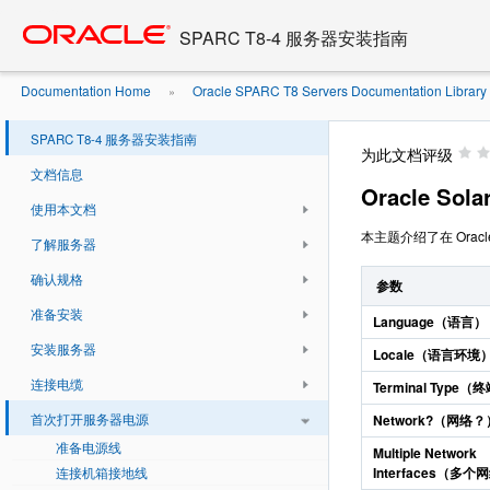
Go
oracle home
to
SPARC T8-4 服务器安装指南
main
content
Documentation Home
Oracle SPARC T8 Servers Documentation Library .
»
SPARC T8-4 服务器安装指南
为此文档评级
文档信息
Oracle Sol
使用本文档
本主题介绍了在 Orac
了解服务器
确认规格
参数
准备安装
Language（语言）
安装服务器
Locale（语言环境
连接电缆
Terminal Type
首次打开服务器电源
Network?（网络？
准备电源线
Multiple Network
Interfaces（多
连接机箱接地线