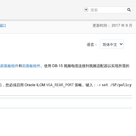
 端口
更新时间： 2017 年 9 月
语言：
见
前面板组件
和
后面板组件
。使用 DB-15 视频电缆连接到视频适配器以实现所需的
须启用 Oracle ILOM
策略。键入：
VGA_REAR_PORT
->
set /SP/policy