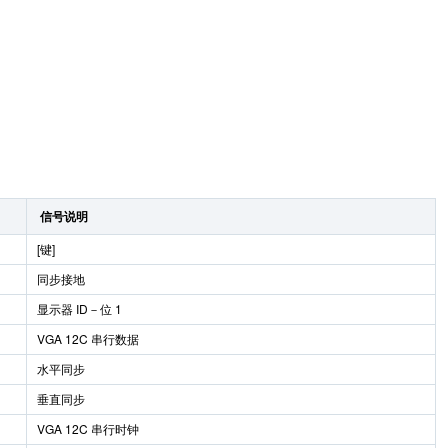
信号说明
[键]
同步接地
显示器 ID－位 1
VGA 12C 串行数据
水平同步
垂直同步
VGA 12C 串行时钟