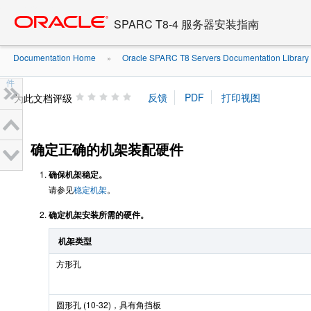
Go
oracle home
to
SPARC T8-4 服务器安装指南
main
content
Documentation Home
Oracle SPARC T8 Servers Documentation Library .
»
件
为此文档评级
确定正确的机架装配硬件
确保机架稳定。
请参见
稳定机架
。
确定机架安装所需的硬件。
机架类型
方形孔
圆形孔 (10-32)，具有角挡板