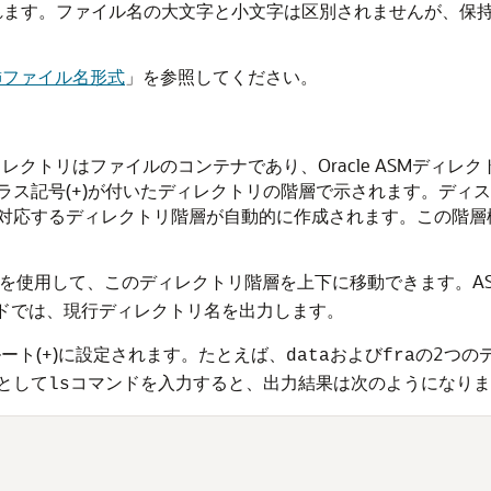
トされます。ファイル名の大文字と小文字は区別されませんが、保
飾ファイル名形式
」
を参照してください。
Mディレクトリはファイルのコンテナであり、Oracle ASMデ
記号(+)が付いたディレクトリの階層で示されます。ディスク・
対応するディレクトリ階層が自動的に作成されます。この階層
ドを使用して、このディレクトリ階層を上下に移動できます。AS
ドでは、現行ディレクトリ名を出力します。
ート(+)に設定されます。たとえば、
および
の2つのデ
data
fra
として
コマンドを入力すると、出力結果は次のようになりま
ls