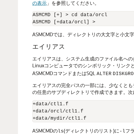
の表示
」
を参照してください。
ASMCMD [+] > cd data/orcl

ASMCMD [+data/orcl] >
ASMCMDでは、ディレクトリの大文字と小文
エイリアス
エイリアスは、システム生成のファイル名への
Linuxコンピュータでのシンボリック・リンク
ASMCMDコマンドまたはSQL
ALTER
DISKGRO
エイリアスの完全パスの一部には、少なくとも
の任意のサブディレクトリで作成できます。次
+data/ctl1.f

+data/orcl/ctl1.f

+data/mydir/ctl1.f
ASMCMDの
(ディレクトリのリスト)に
フ
ls
-l