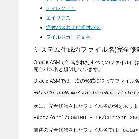
ディレクトリ
エイリアス
絶対パスおよび相対パス
ワイルドカード文字
システム生成のファイル名(完全修
Oracle ASMで作成されたすべてのファ
完全パス名と類似しています。
Oracle ASMでは、次の形式に従ってファイ
+diskGroupName/databaseName/fileT
次に、完全修飾されたファイル名の例を示しま
+data/orcl/CONTROLFILE/Current.256
前述の完全修飾されたファイル名では、
data