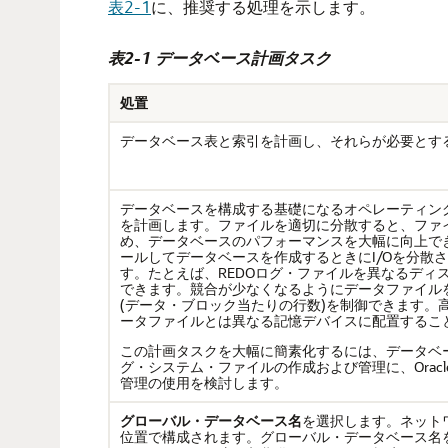
表2-1
に、推奨する処理を示します。
表2-1 データベース計画タスク
処置
データベース表と索引を計画し、それらが必要とす
データベースを構成する基礎になるオペレーティン
を計画します。ファイルを適切に分散すると、ファイ
め、データベースのパフォーマンスを大幅に向上できま
ールしてデータベースを作成するときにI/Oを分散
す。たとえば、REDOログ・ファイルを異なるディ
できます。競合が少なくなるようにデータファイル
(データ・ブロック当たりの行数)を制御できます。
ータファイルとは異なる記憶デバイスに配置するこ
この計画タスクを大幅に簡素化するには、データベ
グ・システム・ファイルの作成および管理に、Oracle M
管理の使用を検討します。
グローバル・データベース名
を選択します。ネット
位置で構成されます。グローバル・データベース名