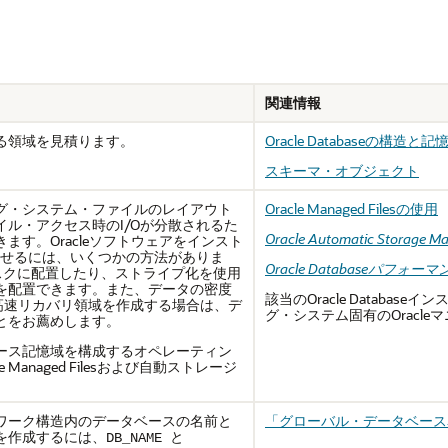
関連情報
る領域を見積ります。
Oracle Databaseの構造と記
スキーマ・オブジェクト
グ・システム・ファイルのレイアウト
Oracle Managed Filesの使用
ル・アクセス時のI/Oが分散されるた
Oracle Automatic Stora
す。Oracleソフトウェアをインスト
させるには、いくつかの方法がありま
Oracle Databaseパフ
スクに配置したり、ストライプ化を使用
を配置できます。また、データの密度
該当のOracle Datab
高速リカバリ領域を作成する場合は、デ
グ・システム固有のOracle
とをお薦めします。
ース記憶域を構成するオペレーティン
anaged Filesおよび自動ストレージ
ワーク構造内のデータベースの名前と
「グローバル・データベース
を作成するには、
と
DB_NAME