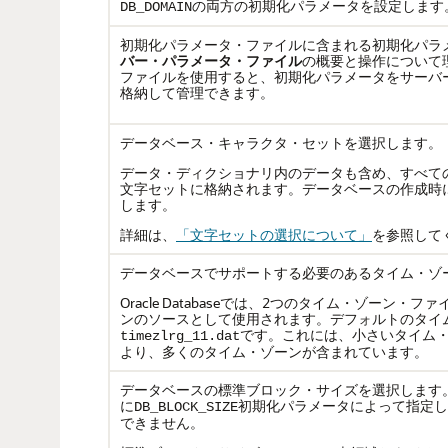
の両方の初期化パラメータを設定します
DB_DOMAIN
初期化パラメータ・ファイルに含まれる初期化パラ
バー・パラメータ・ファイル
の概要と操作について
ファイルを使用すると、初期化パラメータをサーバ
格納して管理できます。
データベース・
キャラクタ・セットを選択します。
データ・ディクショナリ内のデータも含め、すべて
文字セットに格納されます。データベースの作成時
します。
詳細は、
「文字セットの選択について」
を参照して
データベースでサポートする必要のあるタイム・ゾ
Oracle Databaseでは、2つのタイム・ゾーン
ンのソースとして使用されます。デフォルトのタイ
です。これには、小さいタイム
timezlrg_11.dat
より、多くのタイム・ゾーンが含まれています。
データベースの標準ブロック・サイズを選択します
に
初期化パラメータによって指定し
DB_BLOCK_SIZE
できません。