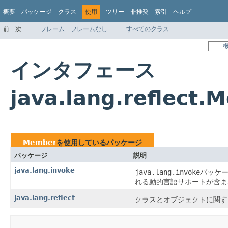
概要
パッケージ
クラス
使用
ツリー
非推奨
索引
ヘルプ
前
次
フレーム
フレームなし
すべてのクラス
インタフェース
java.lang.reflec
Member
を使用しているパッケージ
パッケージ
説明
java.lang.invoke
java.lang.invoke
パッケー
れる動的言語サポートが含ま
java.lang.reflect
クラスとオブジェクトに関す