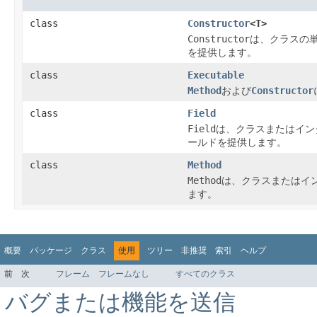
class
Constructor
<T>
Constructor
は、クラスの
を提供します。
class
Executable
Method
および
Constructor
class
Field
Field
は、クラスまたはイン
ールドを提供します。
class
Method
Method
は、クラスまたはイ
ます。
概要
パッケージ
クラス
使用
ツリー
非推奨
索引
ヘルプ
前
次
フレーム
フレームなし
すべてのクラス
バグまたは機能を送信