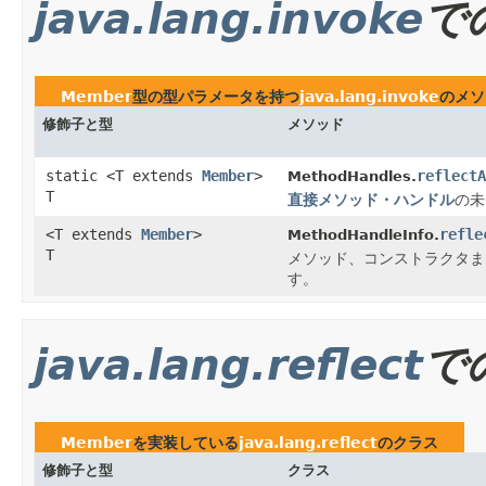
java.lang.invoke
で
Member
型の型パラメータを持つ
java.lang.invoke
のメソ
修飾子と型
メソッド
static <T extends
Member
>
reflectA
MethodHandles.
T
直接メソッド・ハンドル
の未
<T extends
Member
>
refle
MethodHandleInfo.
T
メソッド、コンストラクタま
す。
java.lang.reflect
で
Member
を実装している
java.lang.reflect
のクラス
修飾子と型
クラス