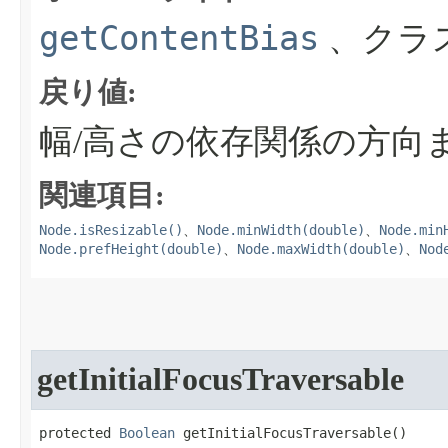
getContentBias
、クラ
戻り値:
幅/高さの依存関係の方向また
関連項目:
Node.isResizable()
Node.minWidth(double)
Node.min
、
、
Node.prefHeight(double)
Node.maxWidth(double)
Nod
、
、
getInitialFocusTraversable
protected 
Boolean
 getInitialFocusTraversable​()