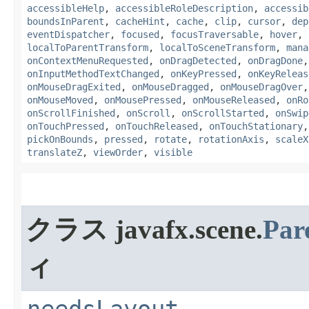
accessibleHelp
,
accessibleRoleDescription
,
accessib
boundsInParent
,
cacheHint
,
cache
,
clip
,
cursor
,
dep
eventDispatcher
,
focused
,
focusTraversable
,
hover
,
localToParentTransform
,
localToSceneTransform
,
mana
onContextMenuRequested
,
onDragDetected
,
onDragDone
onInputMethodTextChanged
,
onKeyPressed
,
onKeyReleas
onMouseDragExited
,
onMouseDragged
,
onMouseDragOver
onMouseMoved
,
onMousePressed
,
onMouseReleased
,
onRo
onScrollFinished
,
onScroll
,
onScrollStarted
,
onSwip
onTouchPressed
,
onTouchReleased
,
onTouchStationary
pickOnBounds
,
pressed
,
rotate
,
rotationAxis
,
scaleX
translateZ
,
viewOrder
,
visible
クラス javafx.scene.
Par
ィ