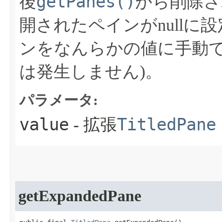
getPanes()
後
から削除さ
開されたペインがnullに
ンをなんらかの値に手動
は発生しません)。
パラメータ:
value
TitledPane
- 拡張
getExpandedPane