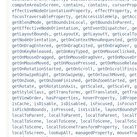
computeAreaInScreen
,
contains
,
contains
,
cursorProp
effectiveNodeOrientationProperty
,
effectProperty
,
e
focusTraversableProperty
,
getAccessibleHelp
,
getAcc
getBlendMode
,
getBoundsInLocal
,
getBoundsInParent
,
getEffectiveNodeOrientation
,
getEventDispatcher
,
ge
getLayoutBounds
,
getLayoutX
,
getLayoutY
,
getLocalTo
getNodeOrientation
,
getOnContextMenuRequested
,
getO
getOnDragEntered
,
getOnDragExited
,
getOnDragOver
,
g
getOnKeyReleased
,
getOnKeyTyped
,
getOnMouseClicked
getOnMouseDragged
,
getOnMouseDragOver
,
getOnMouseDr
getOnMouseMoved
,
getOnMousePressed
,
getOnMouseRelea
getOnRotationStarted
,
getOnScroll
,
getOnScrollFinis
getOnSwipeRight
,
getOnSwipeUp
,
getOnTouchMoved
,
get
getOnZoom
,
getOnZoomFinished
,
getOnZoomStarted
,
get
getRotate
,
getRotationAxis
,
getScaleX
,
getScaleY
,
g
getStyleClass
,
getTransforms
,
getTranslateX
,
getTra
getViewOrder
,
hasProperties
,
hoverProperty
,
idPrope
isCache
,
isDisable
,
isDisabled
,
isFocused
,
isFocusT
isPickOnBounds
,
isPressed
,
isVisible
,
layoutBoundsP
localToParent
,
localToParent
,
localToParent
,
localT
localToScene
,
localToScene
,
localToScene
,
localToSc
localToScene
,
localToSceneTransformProperty
,
localT
localToScreen
,
lookupAll
,
managedProperty
,
mouseTra