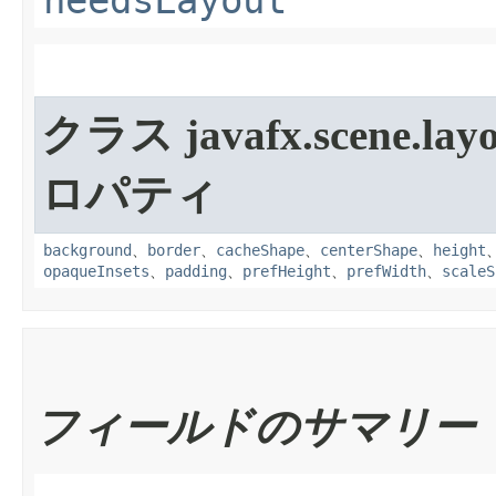
needsLayout
クラス javafx.scene.layo
ロパティ
background
、
border
、
cacheShape
、
centerShape
、
height
opaqueInsets
、
padding
、
prefHeight
、
prefWidth
、
scaleS
フィールドのサマリー