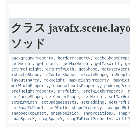
クラス javafx.scene.layo
ソッド
backgroundProperty
,
borderProperty
,
cacheShapePrope
getHeight
,
getInsets
,
getMaxHeight
,
getMaxWidth
,
ge
getPrefHeight
,
getPrefWidth
,
getShape
,
getUserAgent
isCacheShape
,
isCenterShape
,
isScaleShape
,
isSnapTo
layoutInArea
,
maxHeight
,
maxHeightProperty
,
maxWidt
minWidthProperty
,
opaqueInsetsProperty
,
paddingProp
prefHeightProperty
,
prefWidth
,
prefWidthProperty
,
r
setCacheShape
,
setCenterShape
,
setHeight
,
setMaxHei
setMinWidth
,
setOpaqueInsets
,
setPadding
,
setPrefHe
setSnapToPixel
,
setWidth
,
shapeProperty
,
snappedBot
snappedTopInset
,
snapPosition
,
snapPositionX
,
snapP
snapSpaceX
,
snapSpaceY
,
snapToPixelProperty
,
widthP