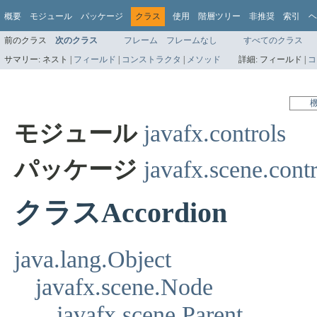
概要
モジュール
パッケージ
クラス
使用
階層ツリー
非推奨
索引
ヘ
前のクラス
次のクラス
フレーム
フレームなし
すべてのクラス
サマリー:
ネスト |
フィールド
|
コンストラクタ
|
メソッド
詳細:
フィールド |
コ
モジュール
javafx.controls
パッケージ
javafx.scene.contr
クラスAccordion
java.lang.Object
javafx.scene.Node
javafx.scene.Parent