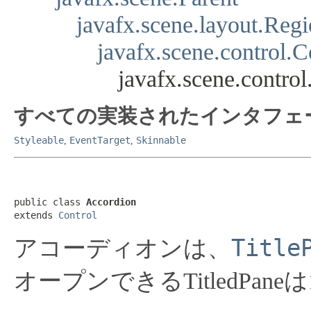
javafx.scene.layout.Reg
javafx.scene.control.C
javafx.scene.contro
すべての実装されたインタフェ
Styleable
EventTarget
Skinnable
,
,
public class 
Accordion
extends 
Control
Title
アコーディオンは、
オープンできるTitledPan