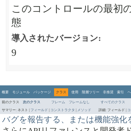
このコントロールの最初
態
導入されたバージョン:
9
概要
モジュール
パッケージ
クラス
使用
階層ツリー
非推奨
索引
ヘ
前のクラス
次のクラス
フレーム
フレームなし
すべてのクラス
サマリー:
ネスト |
フィールド
|
コンストラクタ
|
メソッド
詳細:
フィールド |
コ
バグを報告する、または機能強化
さらにAPIリファレンスと開発者