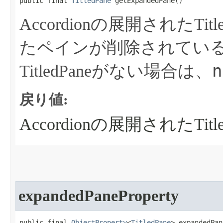
public final 
TitledPane
 getExpandedPane​()
Accordionの展開されたTi
たペインが削除されてい
n
TitledPaneがない場合は、
戻り値:
Accordionの展開されたTitle
expandedPaneProperty
public final 
ObjectProperty
<
TitledPane
> expandedPan