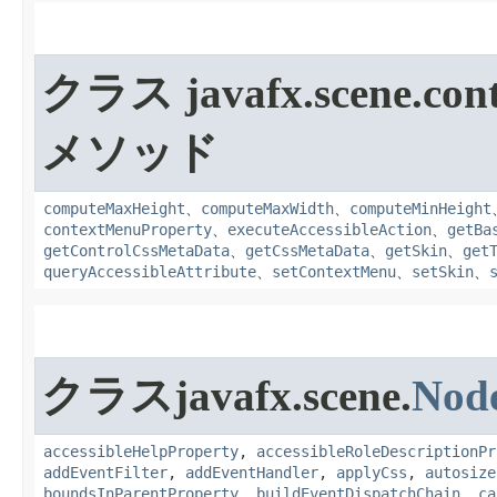
クラス javafx.scene.cont
メソッド
computeMaxHeight
、
computeMaxWidth
、
computeMinHeight
contextMenuProperty
、
executeAccessibleAction
、
getBa
getControlCssMetaData
、
getCssMetaData
、
getSkin
、
get
queryAccessibleAttribute
、
setContextMenu
、
setSkin
、
クラスjavafx.scene.
Nod
accessibleHelpProperty
,
accessibleRoleDescriptionPr
addEventFilter
,
addEventHandler
,
applyCss
,
autosize
boundsInParentProperty
,
buildEventDispatchChain
,
ca