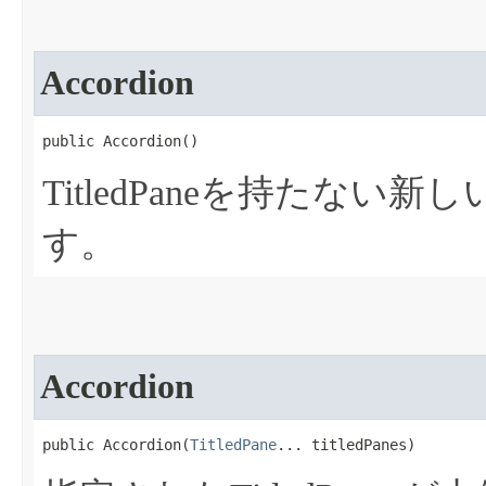
Accordion
public Accordion​()
TitledPaneを持たな
す。
Accordion
public Accordion​(
TitledPane
... titledPanes)