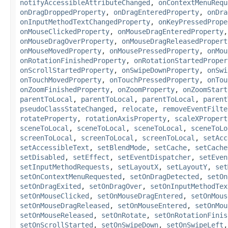
notifyAccessibleAttributeChanged
,
onContextMenuRequ
onDragDroppedProperty
,
onDragEnteredProperty
,
onDra
onInputMethodTextChangedProperty
,
onKeyPressedPrope
onMouseClickedProperty
,
onMouseDragEnteredProperty
onMouseDragOverProperty
,
onMouseDragReleasedPropert
onMouseMovedProperty
,
onMousePressedProperty
,
onMou
onRotationFinishedProperty
,
onRotationStartedProper
onScrollStartedProperty
,
onSwipeDownProperty
,
onSwi
onTouchMovedProperty
,
onTouchPressedProperty
,
onTou
onZoomFinishedProperty
,
onZoomProperty
,
onZoomStart
parentToLocal
,
parentToLocal
,
parentToLocal
,
parent
pseudoClassStateChanged
,
relocate
,
removeEventFilte
rotateProperty
,
rotationAxisProperty
,
scaleXPropert
sceneToLocal
,
sceneToLocal
,
sceneToLocal
,
sceneToLo
screenToLocal
,
screenToLocal
,
screenToLocal
,
setAcc
setAccessibleText
,
setBlendMode
,
setCache
,
setCache
setDisabled
,
setEffect
,
setEventDispatcher
,
setEven
setInputMethodRequests
,
setLayoutX
,
setLayoutY
,
set
setOnContextMenuRequested
,
setOnDragDetected
,
setOn
setOnDragExited
,
setOnDragOver
,
setOnInputMethodTex
setOnMouseClicked
,
setOnMouseDragEntered
,
setOnMous
setOnMouseDragReleased
,
setOnMouseEntered
,
setOnMou
setOnMouseReleased
,
setOnRotate
,
setOnRotationFinis
setOnScrollStarted
,
setOnSwipeDown
,
setOnSwipeLeft