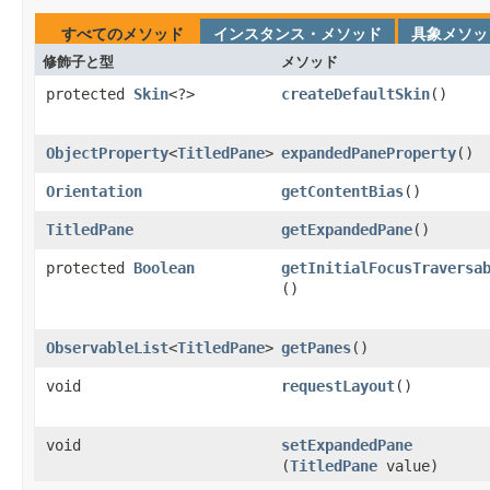
すべてのメソッド
インスタンス・メソッド
具象メソッ
修飾子と型
メソッド
protected
Skin
<?>
createDefaultSkin
​()
ObjectProperty
<
TitledPane
>
expandedPaneProperty
​()
Orientation
getContentBias
​()
TitledPane
getExpandedPane
​()
protected
Boolean
getInitialFocusTraversa
()
ObservableList
<
TitledPane
>
getPanes
​()
void
requestLayout
​()
void
setExpandedPane
(
TitledPane
value)