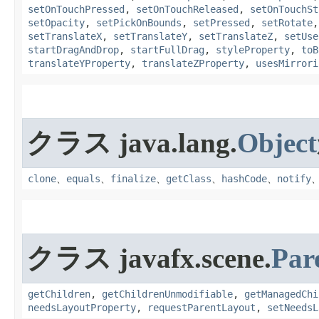
setOnTouchPressed
,
setOnTouchReleased
,
setOnTouchSt
setOpacity
,
setPickOnBounds
,
setPressed
,
setRotate
setTranslateX
,
setTranslateY
,
setTranslateZ
,
setUse
startDragAndDrop
,
startFullDrag
,
styleProperty
,
toB
translateYProperty
,
translateZProperty
,
usesMirrori
クラス java.lang.
Object
clone
、
equals
、
finalize
、
getClass
、
hashCode
、
notify
クラス javafx.scene.
Par
getChildren
,
getChildrenUnmodifiable
,
getManagedChi
needsLayoutProperty
,
requestParentLayout
,
setNeedsL