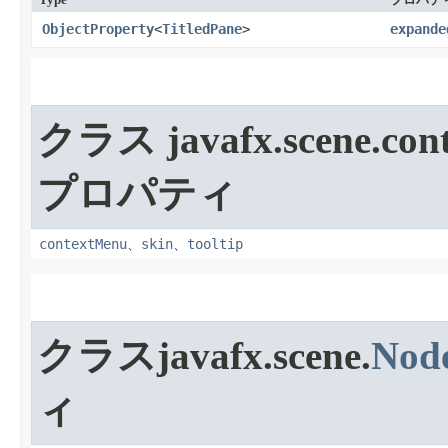
ObjectProperty
<
TitledPane
>
expande
クラス javafx.scene.cont
プロパティ
contextMenu
、
skin
、
tooltip
クラスjavafx.scene.
Nod
ィ