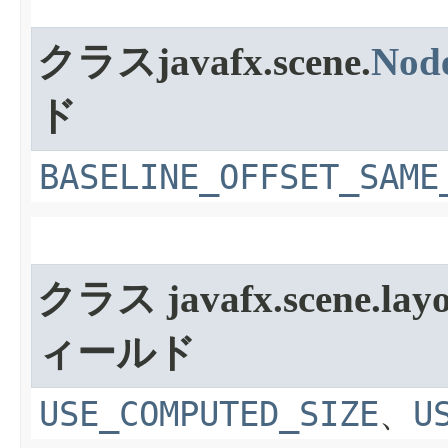
クラスjavafx.scene.
Nod
ド
BASELINE_OFFSET_SAME
クラス javafx.scene.layo
ィールド
USE_COMPUTED_SIZE
、
U