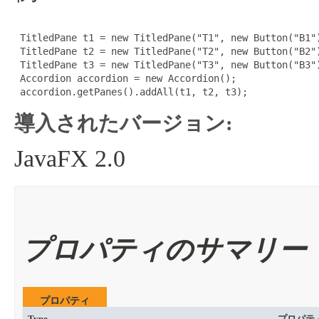
 TitledPane t1 = new TitledPane("T1", new Button("B1")
 TitledPane t2 = new TitledPane("T2", new Button("B2")
 TitledPane t3 = new TitledPane("T3", new Button("B3")
 Accordion accordion = new Accordion();

 accordion.getPanes().addAll(t1, t2, t3);
導入されたバージョン:
JavaFX 2.0
プロパティのサマリー
プロパティ
Type
プロパテ