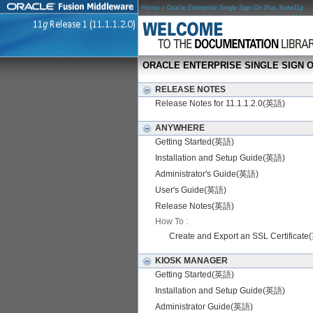
Home
> Oracle Enterprise Single Sign On Plus Suite11
g
ORACLE ENTERPRISE SINGLE SIGN O
RELEASE NOTES
Release Notes for 11.1.1.2.0(英語)
ANYWHERE
Getting Started(英語)
Installation and Setup Guide(英語)
Administrator's Guide(英語)
User's Guide(英語)
Release Notes(英語)
How To :
Create and Export an SSL Certificat
KIOSK MANAGER
Getting Started(英語)
Installation and Setup Guide(英語)
Administrator Guide(英語)