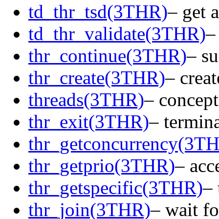
td_thr_tsd(3THR)
– get a
td_thr_validate(3THR)
–
thr_continue(3THR)
– su
thr_create(3THR)
– creat
threads(3THR)
– concept
thr_exit(3THR)
– termina
thr_getconcurrency(3T
thr_getprio(3THR)
– acc
thr_getspecific(3THR)
– 
thr_join(3THR)
– wait f