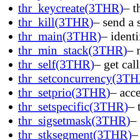
thr_keycreate(3THR)
– t
thr_kill(3THR)
– send a 
thr_main(3THR)
– ident
thr_min_stack(3THR)
– 
thr_self(3THR)
– get cal
thr_setconcurrency(3TH
thr_setprio(3THR)
– acc
thr_setspecific(3THR)
– 
thr_sigsetmask(3THR)
–
thr_stksegment(3THR)
–