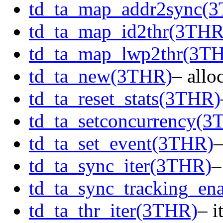
td_ta_map_addr2sync(
td_ta_map_id2thr(3THR
td_ta_map_lwp2thr(3T
td_ta_new(3THR)
– allo
td_ta_reset_stats(3THR)
td_ta_setconcurrency(3
td_ta_set_event(3THR)
–
td_ta_sync_iter(3THR)
–
td_ta_sync_tracking_en
td_ta_thr_iter(3THR)
– i