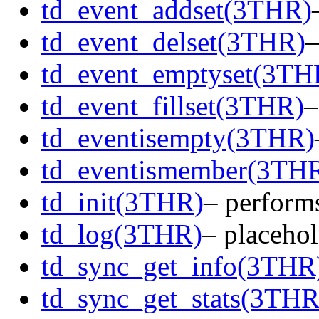
td_event_addset(3THR)
td_event_delset(3THR)
–
td_event_emptyset(3TH
td_event_fillset(3THR)
–
td_eventisempty(3THR)
td_eventismember(3TH
td_init(3THR)
– performs
td_log(3THR)
– placehol
td_sync_get_info(3THR
td_sync_get_stats(3THR