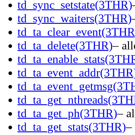
td_sync_setstate(3THR)
td_sync_waiters(3THR)
td_ta_clear_event(3THR
td_ta_delete(3THR)
– al
td_ta_enable_stats(3TH
td_ta_event_addr(3THR
td_ta_event_getmsg(3T
td_ta_get_nthreads(3TH
td_ta_get_ph(3THR)
– a
td_ta_get_stats(3THR)
– 