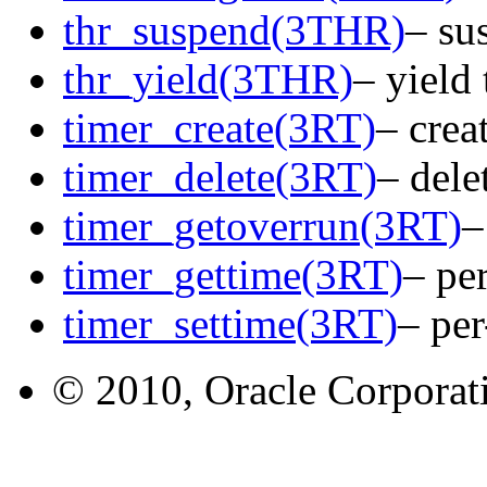
thr_suspend(3THR)
– su
thr_yield(3THR)
– yield
timer_create(3RT)
– crea
timer_delete(3RT)
– dele
timer_getoverrun(3RT)
–
timer_gettime(3RT)
– pe
timer_settime(3RT)
– per
© 2010, Oracle Corporatio