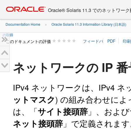
Go
oracle home
to
Oracle® Solaris 11.3 でのネット
main
content
Documentation Home
Oracle Solaris 11.3 Information Library (日本語)
»
»
の取得
このドキュメントの評価
ネットワークの IP 
IPv4 ネットワークは、IPv4
) の組み合わせによ
ットマスク
は、「
」、および
サイト接頭辞
」で定義されます
ネット接頭辞