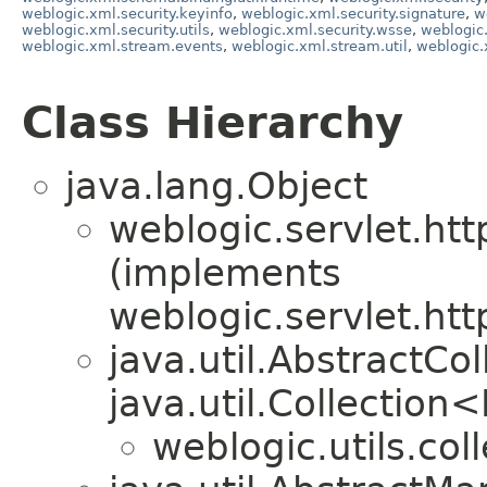
weblogic.xml.security.keyinfo
,
weblogic.xml.security.signature
,
w
weblogic.xml.security.utils
,
weblogic.xml.security.wsse
,
weblogic
weblogic.xml.stream.events
,
weblogic.xml.stream.util
,
weblogic.
Class Hierarchy
java.lang.Object
weblogic.servlet.htt
(implements
weblogic.servlet.htt
java.util.AbstractC
java.util.Collection
weblogic.utils.coll