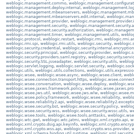
weblogic.management.commo
,
weblogic.management.configurat
weblogic.management.deploy.internal
,
weblogic.management.lo
weblogic.management.mbeanservers
,
weblogic.management.mb
weblogic.management.mbeanservers.edit.internal
,
weblogic.man
weblogic.management.provider
,
weblogic.management.provider.i
weblogic.management.security
,
weblogic.management.security.a
weblogic.management.security.authorization
,
weblogic.managemen
weblogic.management.timer
,
weblogic.management.utils
,
weblo
weblogic.protocol
,
weblogic.restart
,
weblogic.rmi
,
weblogic.rmi.a
weblogic.rmi.spi
,
weblogic.rmi.utils
,
weblogic.security
,
weblogic.s
weblogic.security.credential
,
weblogic.security.internal.encryption
weblogic.security.principal
,
weblogic.security.provider
,
weblogic.s
weblogic.security.providers.saml.registry
,
weblogic.security.servi
weblogic.security.SSL.jsseadapter
,
weblogic.security.utils
,
weblogi
weblogic.servlet.logging
,
weblogic.servlet.security
,
weblogic.soc
weblogic.utils
,
weblogic.utils.collections
,
weblogic.utils.expressi
weblogic.wsee
,
weblogic.wsee.async
,
weblogic.wsee.client
,
webl
weblogic.wsee.connection.transport.https
,
weblogic.wsee.connect
weblogic.wsee.conversation
,
weblogic.wsee.deploy
,
weblogic.ws
weblogic.wsee.jaxws.framework.policy
,
weblogic.wsee.jaxws.pr
weblogic.wsee.jws.util
,
weblogic.wsee.jws.wlw
,
weblogic.wsee.
weblogic.wsee.policy.framework
,
weblogic.wsee.reliability
,
weblog
weblogic.wsee.reliability2.api
,
weblogic.wsee.reliability2.excepti
weblogic.wsee.security.bst
,
weblogic.wsee.security.policy
,
weblog
weblogic.wsee.security.wss
,
weblogic.wsee.security.wssc.utils
,
we
weblogic.wsee.tools
,
weblogic.wsee.tools.anttasks
,
weblogic.wsee
weblogic.wtc.gwt
,
weblogic.wtc.jatmi
,
weblogic.xml.crypto.api
,
w
weblogic.xml.crypto.dsig.api.keyinfo
,
weblogic.xml.crypto.encryp
weblogic.xml.crypto.wss.api
,
weblogic.xml.crypto.wss.provider
,
w
weblogic.xml.schema.binding.util.runtime
,
weblogic.xml.security