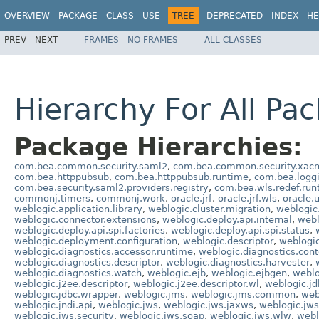
OVERVIEW
PACKAGE
CLASS
USE
TREE
DEPRECATED
INDEX
HE
PREV
NEXT
FRAMES
NO FRAMES
ALL CLASSES
Hierarchy For All Pa
Package Hierarchies:
com.bea.common.security.saml2
,
com.bea.common.security.xac
com.bea.httppubsub
,
com.bea.httppubsub.runtime
,
com.bea.logg
com.bea.security.saml2.providers.registry
,
com.bea.wls.redef.run
commonj.timers
,
commonj.work
,
oracle.jrf
,
oracle.jrf.wls
,
oracle.
weblogic.application.library
,
weblogic.cluster.migration
,
weblogic.
weblogic.connector.extensions
,
weblogic.deploy.api.internal
,
webl
weblogic.deploy.api.spi.factories
,
weblogic.deploy.api.spi.status
,
weblogic.deployment.configuration
,
weblogic.descriptor
,
weblogic
weblogic.diagnostics.accessor.runtime
,
weblogic.diagnostics.cont
weblogic.diagnostics.descriptor
,
weblogic.diagnostics.harvester
,
weblogic.diagnostics.watch
,
weblogic.ejb
,
weblogic.ejbgen
,
weblo
weblogic.j2ee.descriptor
,
weblogic.j2ee.descriptor.wl
,
weblogic.j
weblogic.jdbc.wrapper
,
weblogic.jms
,
weblogic.jms.common
,
web
weblogic.jndi.api
,
weblogic.jws
,
weblogic.jws.jaxws
,
weblogic.jws
weblogic.jws.security
,
weblogic.jws.soap
,
weblogic.jws.wlw
,
webl