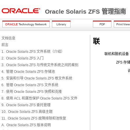
Oracle Solaris ZFS 管理指南
文档信息
联
前言
1. Oracle Solaris ZFS 文件系统（介绍）
联机和脱机设备
2. Oracle Solaris ZFS 入门
ZFS 存
3. Oracle Solaris ZFS 与传统文件系统之间的差别
4. 管理 Oracle Solaris ZFS 存储池
5. 安装和引导 Oracle Solaris ZFS 根文件系统
6. 管理 Oracle Solaris ZFS 文件系统
7. 使用 Oracle Solaris ZFS 快照和克隆
8. 使用 ACL 和属性保护 Oracle Solaris ZFS 文件
9. Oracle Solaris ZFS 委托管理
10. Oracle Solaris ZFS 高级主题
11. Oracle Solaris ZFS 故障排除和池恢复
A. Oracle Solaris ZFS 版本说明