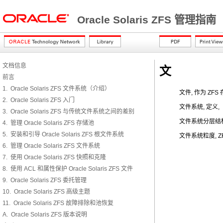
Oracle Solaris ZFS 管理指南
文档信息
文
前言
1. Oracle Solaris ZFS 文件系统（介绍）
文件, 作为 ZF
2. Oracle Solaris ZFS 入门
文件系统, 定义,
3. Oracle Solaris ZFS 与传统文件系统之间的差别
文件系统分层结构
4. 管理 Oracle Solaris ZFS 存储池
5. 安装和引导 Oracle Solaris ZFS 根文件系统
文件系统粒度, 
6. 管理 Oracle Solaris ZFS 文件系统
7. 使用 Oracle Solaris ZFS 快照和克隆
8. 使用 ACL 和属性保护 Oracle Solaris ZFS 文件
9. Oracle Solaris ZFS 委托管理
10. Oracle Solaris ZFS 高级主题
11. Oracle Solaris ZFS 故障排除和池恢复
A. Oracle Solaris ZFS 版本说明