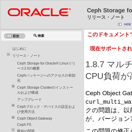
Ceph Storage 
リリース・ノート
HIDE
このドキュメント
検索
目次
現在サポートさ
はじめに
リリース・ノート
1.8.7 マル
Ceph Storage for Oracle® Linuxリリ
ース2.0の概要
CPU負荷
Cephパッケージへのアクセスの有効
化
Ceph Storage Clusterのインストー
Ceph Objec
ルおよび構成
アップグレード
curl_multi_wa
Cephブロック・デバイスの設定およ
クの問題は、以
び使用方法
が、バージョン7
Ceph Object Gateway
Ceph FS
この問題の修正
既知の問題