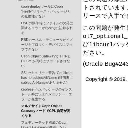
トされています
ceph-deployツールにCeph
"Firefly"リリース・パッケージと
リースで入手で
の互換性がない
OSDの操作時にファイルの欠落に
この問題が発生
関するエラーがSyslogに記録され
る
ol7_optional_
RBDカーネル・モジュールがイメ
び
パッ
libcurl
ージをブロック・デバイスにマッ
プできない
ださい。
Ceph Object GatewayでHTTPと
HTTPSが同時にサポートされな
(Oracle Bug#24
い
SSLセキュリティ警告: Certificate
has no subjectAltName (証明書に
Copyright © 2019, O
subjectAltNameがありません)
ceph-selinuxパッケージのインス
トール時にSELinuxポリシー・エ
ラーが発生する
マルチサイトCeph Object
GatewayノードでCPU負荷が高
くなる
フェデレーテッド構成のCeph
Object Gatewayが機能しない