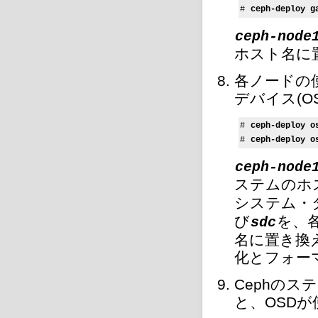
# 
ceph-deploy g
ceph-node
ホスト名に
各ノードの
デバイス(
# 
ceph-deploy o
# 
ceph-deploy o
ceph-node
ステムのホ
システム・
び
を、
sdc
名に置き換
化とフォー
Cephの
と、OSD