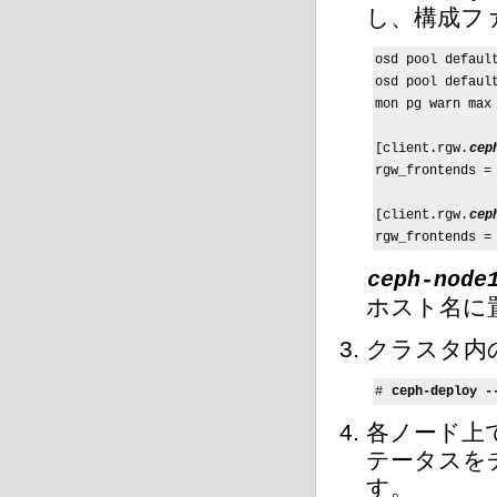
し、構成フ
osd pool default
osd pool default
mon pg warn max 
[client.rgw.
cep
rgw_frontends = 
[client.rgw.
cep
rgw_frontends =
ceph-node
ホスト名に
クラスタ内
# 
ceph-deploy -
各
ノード上でC
テータスを
す。