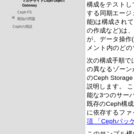
マルチサイトCeph Object
構成をテストし
Gateway
する同期エージ
Ceph FS
既知の問題
能)は構成され
Cephの用語
の作成など)は
が、データ操作
メント内のどの
次の構成手順で
の異なるゾーン
のCeph Sto
説明します。
こ
能な3つのサー
既存のCeph構
に依存するファ
項 「Cephパ
このサンプル構