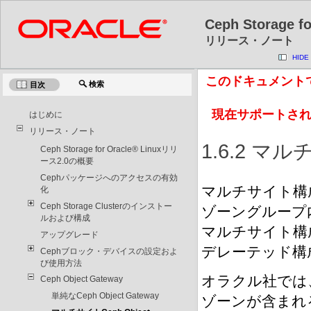
Ceph Storage 
リリース・ノート
HIDE
このドキュメント
検索
目次
現在サポートさ
はじめに
リリース・ノート
1.6.2 マルチ
Ceph Storage for Oracle® Linuxリリ
ース2.0の概要
Cephパッケージへのアクセスの有効
マルチサイト構成の
化
Ceph Storage Clusterのインストー
ゾーングループ
ルおよび構成
マルチサイト構
アップグレード
デレーテッド構成の
Cephブロック・デバイスの設定およ
び使用方法
オラクル社では
Ceph Object Gateway
単純なCeph Object Gateway
ゾーンが含まれ