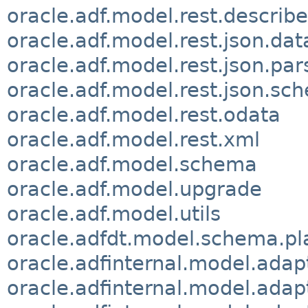
oracle.adf.model.rest.describe
oracle.adf.model.rest.json.dat
oracle.adf.model.rest.json.par
oracle.adf.model.rest.json.sc
oracle.adf.model.rest.odata
oracle.adf.model.rest.xml
oracle.adf.model.schema
oracle.adf.model.upgrade
oracle.adf.model.utils
oracle.adfdt.model.schema.p
oracle.adfinternal.model.adap
oracle.adfinternal.model.adap