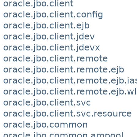
oracle.jbo.client
oracle.jbo.client.config
oracle.jbo.client.ejb
oracle.jbo.client.jdev
oracle.jbo.client.jdevx
oracle.jbo.client.remote
oracle.jbo.client.remote.ejb
oracle.jbo.client.remote.ejb.ia
oracle.jbo.client.remote.ejb.wl
oracle.jbo.client.svc
oracle.jbo.client.svc.resource
oracle.jbo.common
oracle.jbo.common.ampool