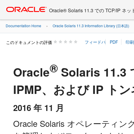
Go
oracle home
to
Oracle® Solaris 11.3 での TCP
main
content
Documentation Home
Oracle Solaris 11.3 Information Library (日本語)
»
このドキュメントの評価
®
Oracle
Solaris 11
IPMP、および IP 
2016 年 11 月
Oracle Solaris オペレーティ