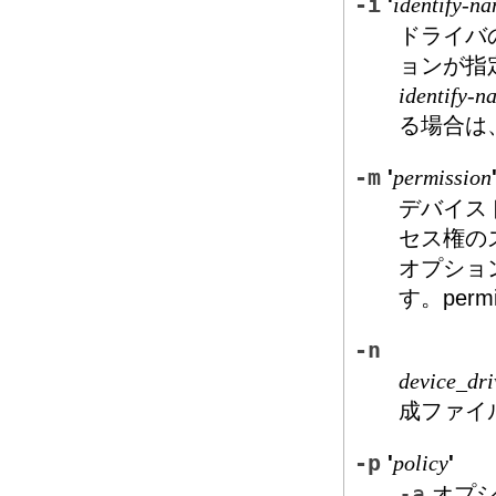
-i
'
identify-n
ドライバ
ョンが指
identify-n
る場合は
-m
'
permission
デバイス
セス権の
オプショ
す。perm
-n
device_dri
成ファイ
-p
'
'
policy
-a
オプシ