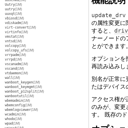
機能説明
uusched
(1M)
Uutry
(1M)
uutry
(1M)
uuxqt
(1M)
update_drv
vbiosd
(1M)
の属性変更に
vdiskadm
(1M)
virt-convert
(1M)
すると、
driv
virtinfo
(1M)
vmstat
(1M)
ナーノードの
vntsd
(1M)
とができます
volcopy
(1M)
volcopy_ufs
(1M)
vrrpadm
(1M)
オプションを
vrrpd
(1M)
vscanadm
(1M)
再読み込みし
vscand
(1M)
vtdaemon
(1M)
wall
(1M)
別名が正常に
wanboot_keygen
(1M)
たはデバイス
wanboot_keymgmt
(1M)
wanboot_p12split
(1M)
wanbootutil
(1M)
アクセス権が
wbemadmin
(1M)
wbemconfig
(1M)
のみが、変更
wbemlogviewer
(1M)
す。 既存の
wcadmin
(1M)
whodo
(1M)
wpad
(1M)