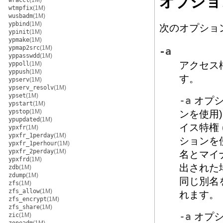
オプショ
wracct
(1M)
wtmpfix
(1M)
wusbadm
(1M)
ypbind
(1M)
次のオプショ
ypinit
(1M)
ypmake
(1M)
ypmap2src
(1M)
-a
yppasswdd
(1M)
アクセス
yppoll
(1M)
yppush
(1M)
す。
ypserv
(1M)
ypserv_resolv
(1M)
ypset
(1M)
-a
オプシ
ypstart
(1M)
ypstop
(1M)
ンを使用
ypupdated
(1M)
イス特権 
ypxfr
(1M)
ypxfr_1perday
(1M)
ションを
ypxfr_1perhour
(1M)
ypxfr_2perday
(1M)
名とマイ
ypxfrd
(1M)
出された
zdb
(1M)
zdump
(1M)
同じ別名
zfs
(1M)
zfs_allow
(1M)
れます。
zfs_encrypt
(1M)
zfs_share
(1M)
-a
オプ
zic
(1M)