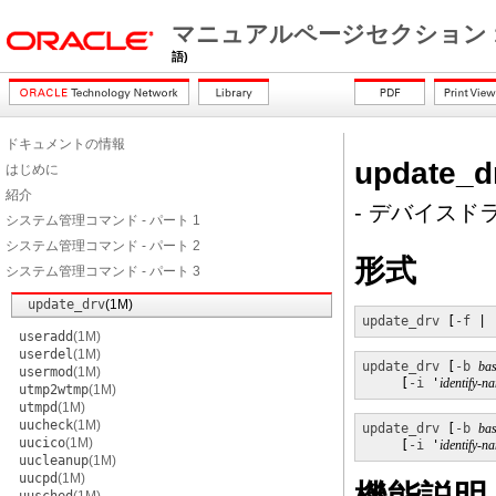
マニュアルページセクション 
語)
ドキュメントの情報
update_d
はじめに
紹介
- デバイスド
システム管理コマンド - パート 1
システム管理コマンド - パート 2
形式
システム管理コマンド - パート 3
update_drv
(1M)
update_drv
 [
-f
 | 
useradd
(1M)
userdel
(1M)
update_drv
 [
-b
bas
usermod
(1M)
     [
-i
 '
identify-n
utmp2wtmp
(1M)
utmpd
(1M)
uucheck
(1M)
update_drv
 [
-b
bas
uucico
(1M)
     [
-i
 '
identify-n
uucleanup
(1M)
uucpd
(1M)