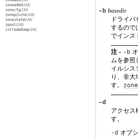
zoneadm
(1M)
zoneadmd
(1M)
-b
basedir
zonecfg
(1M)
zonep2vchk
(1M)
ドライバ
zonestatd
(1M)
zpool
(1M)
するのでは
zstreamdump
(1M)
でインス
注 -
-b
オ
ムを参照
イルシス
り、非大
す。
zone
-d
アクセス
す。
-d
オプシ