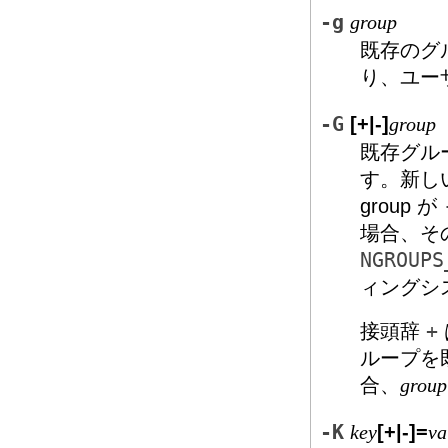
-g
group
既存のグ
り、ユー
-G
[+|-]
group
既存グルー
す。新し
group が
場合、そ
NGROUPS
ィングシ
接頭辞
+
ループを
合、
group
-K
[+|-]=
key
va