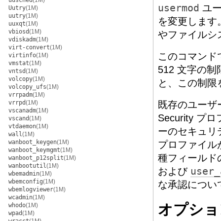
uusched
(1M)
usermod
ユー
Uutry
(1M)
uutry
(1M)
を変更します
uuxqt
(1M)
vbiosd
(1M)
やファイルシ
vdiskadm
(1M)
virt-convert
(1M)
このコマンド
virtinfo
(1M)
vmstat
(1M)
512 文字
vntsd
(1M)
volcopy
(1M)
と、この制限
volcopy_ufs
(1M)
vrrpadm
(1M)
vrrpd
(1M)
既存のユーザ
vscanadm
(1M)
Securit
vscand
(1M)
vtdaemon
(1M)
ーのセキュリテ
wall
(1M)
wanboot_keygen
(1M)
プロファイル
wanboot_keymgmt
(1M)
種フィールド
wanboot_p12split
(1M)
wanbootutil
(1M)
および
user_
wbemadmin
(1M)
wbemconfig
(1M)
な承認につい
wbemlogviewer
(1M)
wcadmin
(1M)
オプショ
whodo
(1M)
wpad
(1M)