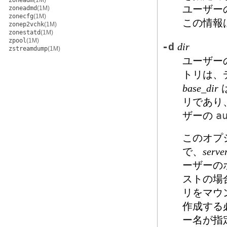
zoneadm
(1M)
ユーザー
zoneadmd
(1M)
zonecfg
(1M)
この情報
zonep2vchk
(1M)
zonestatd
(1M)
zpool
(1M)
-d
dir
zstreamdump
(1M)
ユーザー
トリは、
base_dir
リであり
ザーの
a
このオプ
で、
serve
ーザーの
ストの場
リをマウ
作成する
ー名が指