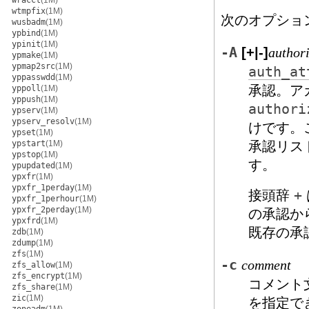
wracct
(1M)
wtmpfix
(1M)
次のオプショ
wusbadm
(1M)
ypbind
(1M)
ypinit
(1M)
-A
[+|-]
author
ypmake
(1M)
ypmap2src
(1M)
auth_at
yppasswdd
(1M)
承認。ア
yppoll
(1M)
yppush
(1M)
authori
ypserv
(1M)
ypserv_resolv
(1M)
けです。
ypset
(1M)
ypstart
(1M)
承認リス
ypstop
(1M)
す。
ypupdated
(1M)
ypxfr
(1M)
ypxfr_1perday
(1M)
接頭辞
+
ypxfr_1perhour
(1M)
ypxfr_2perday
(1M)
の承認か
ypxfrd
(1M)
既存の承
zdb
(1M)
zdump
(1M)
zfs
(1M)
-c
comment
zfs_allow
(1M)
zfs_encrypt
(1M)
コメント
zfs_share
(1M)
zic
(1M)
を指定で