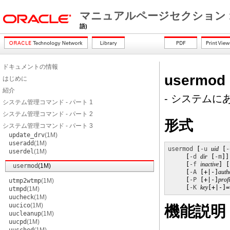
マニュアルページセクション 
語)
ドキュメントの情報
usermod
はじめに
紹介
- システム
システム管理コマンド - パート 1
システム管理コマンド - パート 2
形式
システム管理コマンド - パート 3
update_drv
(1M)
useradd
(1M)
usermod
 [
-u
uid
 [
-
userdel
(1M)
     [
-d
dir
 [
-m
]]
     [
-f
inactive
] [
usermod
(1M)
     [
-A
 [+|-]
auth
     [
-P
 [+|-]
profi
utmp2wtmp
(1M)
     [
-K
key
[+|-]=
utmpd
(1M)
uucheck
(1M)
uucico
(1M)
機能説明
uucleanup
(1M)
uucpd
(1M)