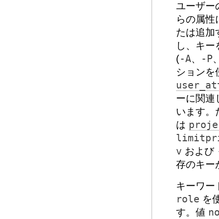
ユーザー
らの属性
たは追加
し、キー
(
-A
、
-P
ションを
user_at
ーに関連
います。
は
proje
limitpr
v
および
存のキー
キーワー
role
を
す。値
n