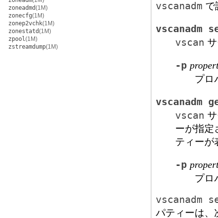
zoneadm
(1M)
vscanadm
で
zoneadmd
(1M)
zonecfg
(1M)
zonep2vchk
(1M)
vscanadm s
zonestatd
(1M)
zpool
(1M)
vscan
サ
zstreamdump
(1M)
-p
proper
プロ
vscanadm g
vscan
サ
ーが指定
ティーが
-p
proper
プロ
vscanadm s
パティーは、