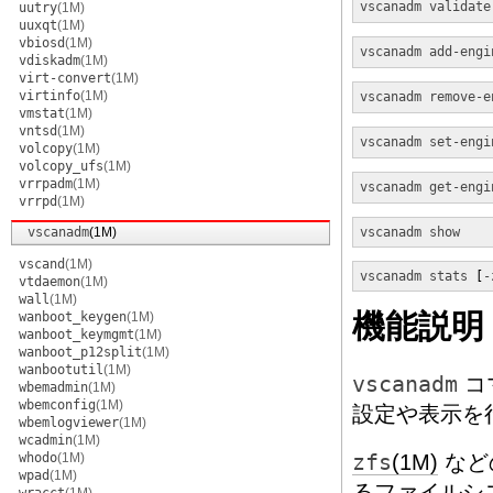
vscanadm
validate
uutry
(1M)
uuxqt
(1M)
vbiosd
(1M)
vscanadm
add-engi
vdiskadm
(1M)
virt-convert
(1M)
virtinfo
(1M)
vscanadm
remove-e
vmstat
(1M)
vntsd
(1M)
vscanadm
set-engi
volcopy
(1M)
volcopy_ufs
(1M)
vrrpadm
(1M)
vscanadm
get-engi
vrrpd
(1M)
vscanadm
(1M)
vscanadm
show
vscand
(1M)
vscanadm
stats
 [
-
vtdaemon
(1M)
wall
(1M)
機能説明
wanboot_keygen
(1M)
wanboot_keymgmt
(1M)
wanboot_p12split
(1M)
wanbootutil
(1M)
vscanadm
コ
wbemadmin
(1M)
wbemconfig
(1M)
設定や表示を
wbemlogviewer
(1M)
wcadmin
(1M)
whodo
(1M)
zfs
(1M)
など
wpad
(1M)
るファイルシ