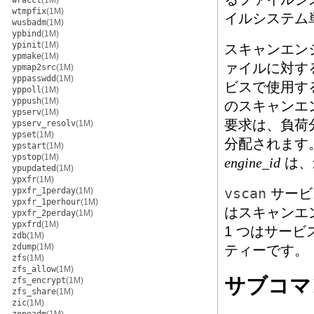
wracct
(1M)
wtmpfix
(1M)
イルシステム
wusbadm
(1M)
ypbind
(1M)
ypinit
(1M)
スキャンエン
ypmake
(1M)
ァイルに対す
ypmap2src
(1M)
yppasswdd
(1M)
ビスで使用す
yppoll
(1M)
yppush
(1M)
のスキャンエ
ypserv
(1M)
要求は、負荷
ypserv_resolv
(1M)
ypset
(1M)
分配されます
ypstart
(1M)
ypstop
(1M)
は、
engine_id
ypupdated
(1M)
ypxfr
(1M)
ypxfr_1perday
(1M)
vscan
サービ
ypxfr_1perhour
(1M)
はスキャンエ
ypxfr_2perday
(1M)
ypxfrd
(1M)
1 つはサー
zdb
(1M)
zdump
(1M)
ティーです。
zfs
(1M)
zfs_allow
(1M)
サブコマ
zfs_encrypt
(1M)
zfs_share
(1M)
zic
(1M)