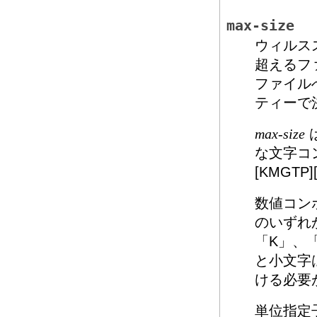
max-size
ウィルス
超えるフ
ファイル
ティーで
max-size
な文字コ
[KMGTP
数値コン
のいずれ
「K」、
と小文字
ける必要
単位指定