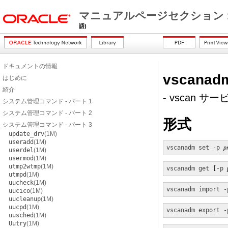
マニュアルページセクション 
語)
ドキュメントの情報
vscanad
はじめに
紹介
- vscan 
システム管理コマンド - パート 1
システム管理コマンド - パート 2
形式
システム管理コマンド - パート 3
update_drv
(1M)
useradd
(1M)
vscanadm
set
-p
p
userdel
(1M)
usermod
(1M)
utmp2wtmp
(1M)
vscanadm
get
 [
-p
utmpd
(1M)
uucheck
(1M)
vscanadm
import
-
uucico
(1M)
uucleanup
(1M)
uucpd
(1M)
vscanadm
export
-
uusched
(1M)
Uutry
(1M)