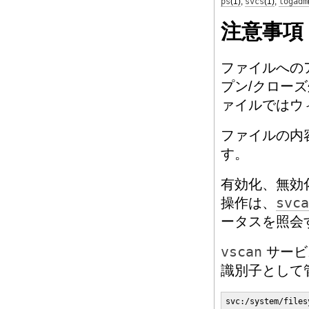
ps
(1)
,
svcs
(1)
,
logadm
注意事項
ファイルへの
プン/クロー
ァイルではウ
ファイルの内
す。
有効化、無効
操作は、
svca
ータスを照会
vscan
サービ
識別子として
svc:/system/files