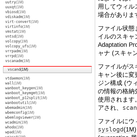
uutry
(1M)
用してウィル
uuxqt
(1M)
vbiosd
(1M)
場合がありま
vdiskadm
(1M)
virt-convert
(1M)
virtinfo
(1M)
ファイル状態
vmstat
(1M)
イルのスキャ
vntsd
(1M)
volcopy
(1M)
Adaptatio
volcopy_ufs
(1M)
vrrpadm
(1M)
ャナ (スキ
vrrpd
(1M)
vscanadm
(1M)
ファイルがス
vscand
(1M)
キャン後に変
vtdaemon
(1M)
ジン構成 (
wall
(1M)
wanboot_keygen
(1M)
の情報の格納先
wanboot_keymgmt
(1M)
wanboot_p12split
(1M)
使用されます。
wanbootutil
(1M)
アされ、
scan
wbemadmin
(1M)
wbemconfig
(1M)
wbemlogviewer
(1M)
ファイルにウ
wcadmin
(1M)
whodo
(1M)
syslogd
(1M)
wpad
(1M)