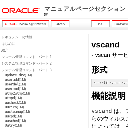
マニュアルページセクション 
語)
ドキュメントの情報
vscand
はじめに
紹介
- vscan 
システム管理コマンド - パート 1
システム管理コマンド - パート 2
形式
システム管理コマンド - パート 3
update_drv
(1M)
useradd
(1M)
/usr/lib/vscan/vs
userdel
(1M)
usermod
(1M)
機能説明
utmp2wtmp
(1M)
utmpd
(1M)
uucheck
(1M)
uucico
(1M)
vscand
は、
uucleanup
(1M)
uucpd
(1M)
らのウィルス
uusched
(1M)
によっては、
Uutry
(1M)