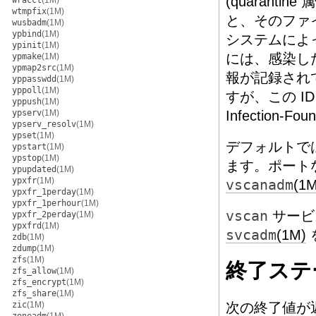
(quarant
wracct
(1M)
wtmpfix
(1M)
と、そのファ
wusbadm
(1M)
ypbind
(1M)
システムによ
ypinit
(1M)
には、感染し
ypmake
(1M)
ypmap2src
(1M)
報が記録されて
yppasswdd
(1M)
yppoll
(1M)
すが、この ID
yppush
(1M)
ypserv
(1M)
Infection
ypserv_resolv
(1M)
ypset
(1M)
デフォルトで
ypstart
(1M)
ypstop
(1M)
ます。ポート
ypupdated
(1M)
ypxfr
(1M)
vscanadm
(1M
ypxfr_1perday
(1M)
ypxfr_1perhour
(1M)
vscan
サービ
ypxfr_2perday
(1M)
ypxfrd
(1M)
svcadm
(1M)
zdb
(1M)
zdump
(1M)
zfs
(1M)
終了ステ
zfs_allow
(1M)
zfs_encrypt
(1M)
zfs_share
(1M)
zic
(1M)
次の終了値が