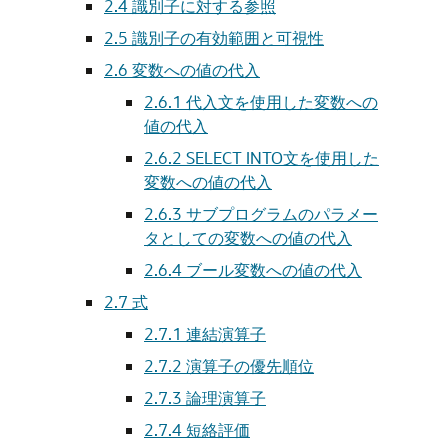
2.4
識別子に対する参照
2.5
識別子の有効範囲と可視性
2.6
変数への値の代入
2.6.1
代入文を使用した変数への
値の代入
2.6.2
SELECT INTO文を使用した
変数への値の代入
2.6.3
サブプログラムのパラメー
タとしての変数への値の代入
2.6.4
ブール変数への値の代入
2.7
式
2.7.1
連結演算子
2.7.2
演算子の優先順位
2.7.3
論理演算子
2.7.4
短絡評価