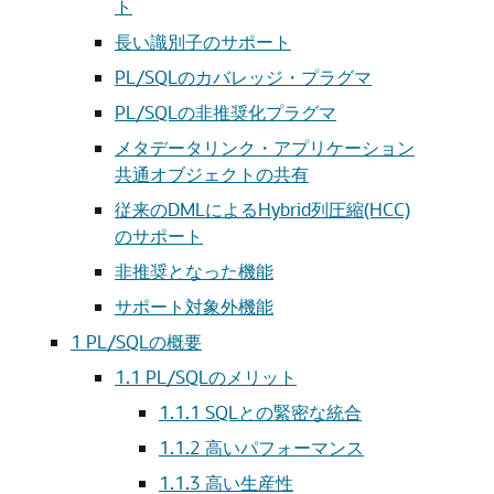
ト
長い識別子のサポート
PL/SQLのカバレッジ・プラグマ
PL/SQLの非推奨化プラグマ
メタデータリンク・アプリケーション
共通オブジェクトの共有
従来のDMLによるHybrid列圧縮(HCC)
のサポート
非推奨となった機能
サポート対象外機能
1
PL/SQLの概要
1.1
PL/SQLのメリット
1.1.1
SQLとの緊密な統合
1.1.2
高いパフォーマンス
1.1.3
高い生産性