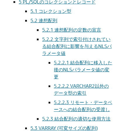
5
PL/SQLのコレクションとレコード
5.1
コレクション型
5.2
連想配列
5.2.1
連想配列の定数の宣言
5.2.2
文字列で索引付けされてい
る結合配列に影響を与えるNLSパ
ラメータ値
5.2.2.1
結合配列に移入した
後のNLSパラメータ値の変
更
5.2.2.2
VARCHAR2以外の
データ型の索引
5.2.2.3
リモート・データベ
ースへの結合配列の受渡し
5.2.3
結合配列の適切な使用方法
5.3
VARRAY (可変サイズの配列)