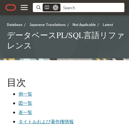
Database
/
Japanese Translations
/
Not Applicable
/
Latest
データベースPL/SQL言語リファ
レンス
目次
例一覧
図一覧
表一覧
タイトルおよび著作権情報