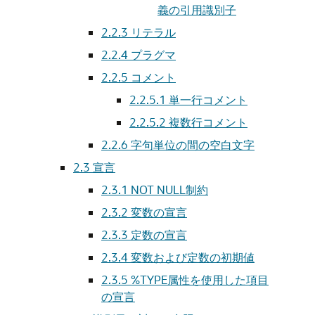
義の引用識別子
2.2.3
リテラル
2.2.4
プラグマ
2.2.5
コメント
2.2.5.1
単一行コメント
2.2.5.2
複数行コメント
2.2.6
字句単位の間の空白文字
2.3
宣言
2.3.1
NOT NULL制約
2.3.2
変数の宣言
2.3.3
定数の宣言
2.3.4
変数および定数の初期値
2.3.5
%TYPE属性を使用した項目
の宣言