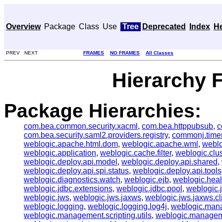
Overview
Package
Class
Use
Tree
Deprecated
Index
H
PREV NEXT
FRAMES
NO FRAMES
All Classes
Hierarchy 
Package Hierarchies:
com.bea.common.security.xacml
,
com.bea.httppubsub
,
c
com.bea.security.saml2.providers.registry
,
commonj.time
weblogic.apache.html.dom
,
weblogic.apache.wml
,
webl
weblogic.application
,
weblogic.cache.filter
,
weblogic.clus
weblogic.deploy.api.model
,
weblogic.deploy.api.shared
,
weblogic.deploy.api.spi.status
,
weblogic.deploy.api.tools
weblogic.diagnostics.watch
,
weblogic.ejb
,
weblogic.heal
weblogic.jdbc.extensions
,
weblogic.jdbc.pool
,
weblogic.
weblogic.jws
,
weblogic.jws.jaxws
,
weblogic.jws.jaxws.cl
weblogic.logging
,
weblogic.logging.log4j
,
weblogic.man
weblogic.management.scripting.utils
,
weblogic.managem