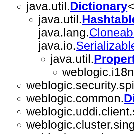
java.util.
Dictionary
<
java.util.
Hashtabl
java.lang.
Cloneab
java.io.
Serializabl
java.util.
Proper
weblogic.i18n
weblogic.security.spi
weblogic.common.
D
weblogic.uddi.client
weblogic.cluster.sing