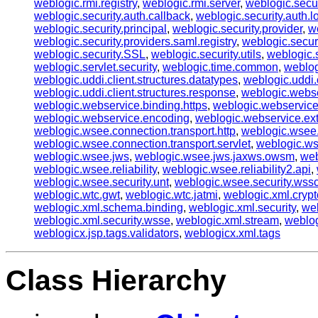
weblogic.rmi.registry
,
weblogic.rmi.server
,
weblogic.secur
weblogic.security.auth.callback
,
weblogic.security.auth.l
weblogic.security.principal
,
weblogic.security.provider
,
w
weblogic.security.providers.saml.registry
,
weblogic.securi
weblogic.security.SSL
,
weblogic.security.utils
,
weblogic.s
weblogic.servlet.security
,
weblogic.time.common
,
weblog
weblogic.uddi.client.structures.datatypes
,
weblogic.uddi.c
weblogic.uddi.client.structures.response
,
weblogic.webs
weblogic.webservice.binding.https
,
weblogic.webservice
weblogic.webservice.encoding
,
weblogic.webservice.ex
weblogic.wsee.connection.transport.http
,
weblogic.wsee.
weblogic.wsee.connection.transport.servlet
,
weblogic.ws
weblogic.wsee.jws
,
weblogic.wsee.jws.jaxws.owsm
,
web
weblogic.wsee.reliability
,
weblogic.wsee.reliability2.api
,
weblogic.wsee.security.unt
,
weblogic.wsee.security.wssc.
weblogic.wtc.gwt
,
weblogic.wtc.jatmi
,
weblogic.xml.cryp
weblogic.xml.schema.binding
,
weblogic.xml.security
,
web
weblogic.xml.security.wsse
,
weblogic.xml.stream
,
weblog
weblogicx.jsp.tags.validators
,
weblogicx.xml.tags
Class Hierarchy