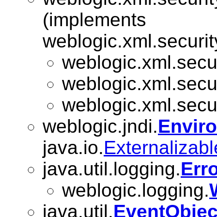
(implements
weblogic.xml.securit
weblogic.xml.secur
weblogic.xml.secur
weblogic.xml.secur
weblogic.jndi.
Envir
java.io.
Externalizabl
java.util.logging.
Err
weblogic.logging.
java.util.
EventObjec