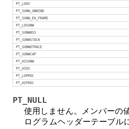
PT_LOOS
PT_SUNW_UNWIND
PT_SUNW_EH_FRAME
PT_LOSUNW
PT_SUNWBSS
PT_SUNWSTACK
PT_SUNWDTRACE
PT_SUNWCAP
PT_HISUNW
PT_HIOS
PT_LOPROC
PT_HIPROC
PT_NULL
使用しません。メンバーの
ログラムヘッダーテーブル