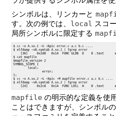
ラが提供するシンボル属性を使
mapf
シンボルは、リンカーと
local
す。次の例では、
スコー
mapf
局所シンボルに限定する
$ 
cc -o A.so.1 -G -Kpic error.c a.c b.c ....
$ 
elfdump -sN.symtab A.so.1 | fgrep error
    [36]     0x2d0   0x14  FUNC GLOB  D    0 .text      e
$ 
cat mapfile
$mapfile_version 2

SYMBOL_SCOPE {

        local:

                error;

};

$ 
cc -o A.so.2 -G -Kpic -M mapfile error.c a.c b.c ....
$ 
elfdump -sN.symtab A.so.2 | fgrep error
    [24]     0x2c8   0x14  FUNC LOCL  H    0 .text      
mapfile
の明示的な定義を使
ことはできますが、シンボルの