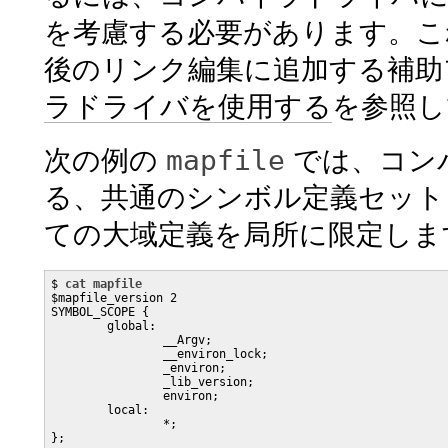
を考慮する必要があります。こ
後のリンク編集に追加する補助
ラドライバを使用する
を参照し
mapfile
次の例の
では、コン
る、共通のシンボル定義セット
ての大域定義を局所に限定しま
$ 
cat mapfile
$mapfile_version 2

SYMBOL_SCOPE {

        global:

                __Argv;

                __environ_lock;

                _environ;

                _lib_version;

                environ;

        local:

                *;

};