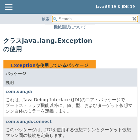
Java SE 19 & JDK 19
検索
概要
機械翻訳について
モジュール
クラスjava.lang.Exception
パッケージ
の使用
クラス
使用
Exception
を使用しているパッケージ
ツリー
パッケージ
プレビュー
説明
新規
com.sun.jdi
非推奨
これは、Java Debug Interface (JDI)のコア・パッケージで、
ブートストラップ機能以外に、値、型、およびターゲット仮想マ
索引
シン自体のミラーを定義します。
ヘルプ
com.sun.jdi.connect
このパッケージは、JDIを使用する仮想マシンとターゲット仮想
マシン間の接続を定義します。