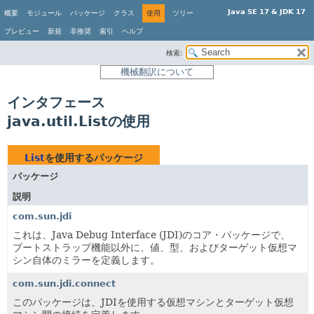
Java SE 17 & JDK 17
概要
モジュール
パッケージ
クラス
使用
ツリー
プレビュー
新規
非推奨
索引
ヘルプ
検索:
機械翻訳について
インタフェース
java.util.Listの使用
List
を使用するパッケージ
パッケージ
説明
com.sun.jdi
これは、Java Debug Interface (JDI)のコア・パッケージで、
ブートストラップ機能以外に、値、型、およびターゲット仮想マ
シン自体のミラーを定義します。
com.sun.jdi.connect
このパッケージは、JDIを使用する仮想マシンとターゲット仮想