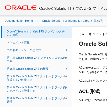
Go
oracle home
to
Oracle® Solaris 11.3 での ZFS
main
content
Documentation Home
Oracle Solaris 11.3 Information Library (日本語)
»
護
Oracle Solaris ACL モデル
»
®
Oracle
Solaris 11.3 での ZFS ファイルシステ
このドキュメント
ムの管理
Oracle S
ドキュメント情報
このドキュメントの使用法
Oracle Solar
第 1 章 Oracle Solaris ZFS ファイルシステムの
ており、標準のファ
概要
ACL モデルには、
第 2 章 Oracle Solaris ZFS の概要
ACE に定義されて
第 3 章 Oracle Solaris ZFS ストレージプールを
作成および破棄する
ACL およびバック
第 4 章 Oracle Solaris ZFS ストレージプール内
ACL 形式
のデバイスを管理する
第 5 章 Oracle Solaris ZFS ストレージプールの
ACL には 2 つの
管理