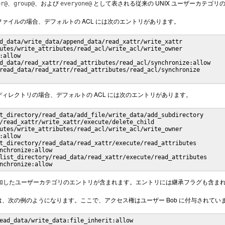
、
、および
として表される従来の UNIX ユーザーカテゴ
er@
group@
everyone@
ァイルの場合、デフォルトの ACL には次のエントリがあります。
d_data/write_data/append_data/read_xattr/write_xattr

utes/write_attributes/read_acl/write_acl/write_owner

:allow

d_data/read_xattr/read_attributes/read_acl/synchronize:allow

read_data/read_xattr/read_attributes/read_acl/synchronize

ィレクトリの場合、デフォルトの ACL には次のエントリがあります。
t_directory/read_data/add_file/write_data/add_subdirectory

/read_xattr/write_xattr/execute/delete_child

utes/write_attributes/read_acl/write_acl/write_owner

:allow

t_directory/read_data/read_xattr/execute/read_attributes

nchronize:allow

list_directory/read_data/read_xattr/execute/read_attributes

nchronize:allow
追加したユーザーカテゴリのエントリが含まれます。エントリには継承フラグも含ま
、次の例のようになります。ここで、アクセス権はユーザー Bob に付与されてい