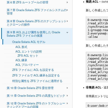
簡易 ACL
–
own
第 6 章 ZFS ルートプールの管理
第 7 章 Oracle Solaris ZFS ファイルシステムの
新しく作成したフ
管理
0:owner@:rea
第 8 章 Oracle Solaris ZFS のスナップショット
/read_attrib
とクローンの操作
/synchronize
1:group@:rea
第 9 章 ACL および属性を使用した Oracle
2:everyone@:
Solaris ZFS ファイルの保護
:allow
Oracle Solaris ACL モデル
新しく作成したデ
ACL 形式
ACL エントリの説明
ZFS ACL セット
0:owner@:lis
/append_data
ACL 継承
/read_attrib
ACL プロパティー
/synchronize
1:group@:lis
ZFS ファイルに ACL を設定する
/read_acl/sy
ZFS ファイルで ACL 継承を設定する
2:everyone@:
/read_acl/sy
特別な属性を ZFS ファイルに適用する
非簡易 ACL
- 
第 10 章 Oracle Solaris ZFS 委任管理
第 11 章 Oracle Solaris ZFS の高度なトピック
非簡易エントリは
第 12 章 Oracle Solaris ZFS のトラブルシュー
ティングとプールの回復