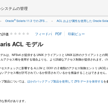
 ファイルシステムの管理
®
Oracle
Solaris 11.3 での ZFS ...
ACL および属性を使用した Oracle Sola
»
»
の評価
olaris ACL モデル
is ACL モデルは、NFSv4 が提供する UNIX クライアントと UNIX 以外のクライアン
イルアクセス権を使用する場合よりも、より詳細なアクセス制御が提供されます。
ch
アクセスチェックに影響する
と
の 2 種類のアクセス制御エントリ (ACE
ALLOW
DENY
いないアクセス権が許可されているか拒否されているかを推論することはできません
アップ製品については、
ほかのバックアップ製品を使用して ZFS データを保存する
を
基本的な形式があります。