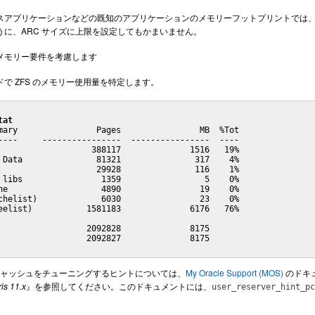
スアプリケーションなどの既知のアプリケーションのメモリーフットプリントでは、ア
うに、ARC サイズに上限を設定してもかまいません。
メモリー要件を考慮します
で ZFS のメモリー使用量を特定します。
tat
mary                Pages                MB  %Tot

----     ----------------  ----------------  ----

                   388117              1516   19%

 Data               81321               317    4%

                    29928               116    1%

 libs                1359                 5    0%

he                   4890                19    0%

chelist)             6030                23    0%

eelist)           1581183              6176   76%

                  2092828              8175

                  2092827              8175

C キャッシュをチューニングするヒントについては、
My Oracle Support (MOS)
のドキュ
is 11.x
』を参照してください。このドキュメントには、
user_reserver_hint_pc