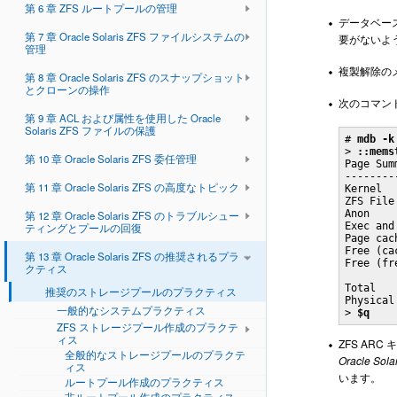
第 6 章 ZFS ルートプールの管理
データベー
第 7 章 Oracle Solaris ZFS ファイルシステムの
要がないよ
管理
複製解除の
第 8 章 Oracle Solaris ZFS のスナップショット
とクローンの操作
次のコマンド
第 9 章 ACL および属性を使用した Oracle
Solaris ZFS ファイルの保護
# 
mdb -k
> 
::mems
第 10 章 Oracle Solaris ZFS 委任管理
Page Sum
--------
第 11 章 Oracle Solaris ZFS の高度なトピック
Kernel  
ZFS File
Anon    
第 12 章 Oracle Solaris ZFS のトラブルシュー
Exec and
ティングとプールの回復
Page cac
Free (ca
第 13 章 Oracle Solaris ZFS の推奨されるプラ
Free (fr
クティス
Total   
推奨のストレージプールのプラクティス
Physical
一般的なシステムプラクティス
> 
$q
ZFS ストレージプール作成のプラクテ
ィス
ZFS AR
全般的なストレージプールのプラクテ
Oracle Solar
ィス
います。
ルートプール作成のプラクティス
非ルートプール作成のプラクティス