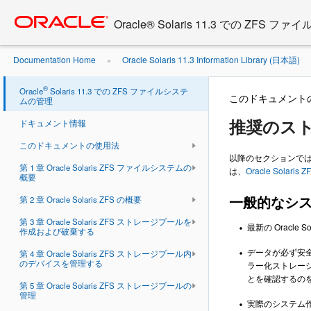
Go
oracle home
to
Oracle® Solaris 11.3 での ZFS
main
content
Documentation Home
Oracle Solaris 11.3 Information Library (日本語)
»
ールのプラクティス
®
Oracle
Solaris 11.3 での ZFS ファイルシステ
このドキュメント
ムの管理
推奨のス
ドキュメント情報
このドキュメントの使用法
以降のセクションでは
第 1 章 Oracle Solaris ZFS ファイルシステムの
は、
Oracle Sol
概要
一般的なシ
第 2 章 Oracle Solaris ZFS の概要
第 3 章 Oracle Solaris ZFS ストレージプールを
最新の Oracl
作成および破棄する
データが必ず安
第 4 章 Oracle Solaris ZFS ストレージプール内
のデバイスを管理する
ラー化ストレージ
とを確認するの
第 5 章 Oracle Solaris ZFS ストレージプールの
管理
実際のシステム