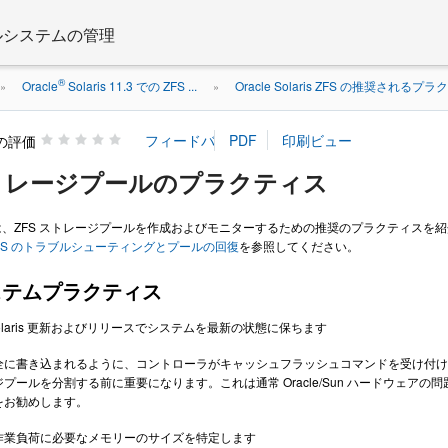
 ファイルシステムの管理
®
Oracle
Solaris 11.3 での ZFS ...
Oracle Solaris ZFS の推奨されるプ
»
»
の評価
トレージプールのプラクティス
、ZFS ストレージプールを作成およびモニターするための推奨のプラクティスを
aris ZFS のトラブルシューティングとプールの回復
を参照してください。
ステムプラクティス
e Solaris 更新およびリリースでシステムを最新の状態に保ちます
全に書き込まれるように、コントローラがキャッシュフラッシュコマンドを受け付け
プールを分割する前に重要になります。これは通常 Oracle/Sun ハードウェ
をお勧めします。
作業負荷に必要なメモリーのサイズを特定します