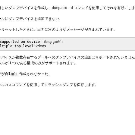
新しいダンプデバイスを作成し、
コマンドを使用してそれを有効にし
dumpadm
–d
ールにダンプデバイスを追加できない。
をリセットしたときに、出力に次のようなメッセージが含まれています。
supported on device '
dump-path
':

ltiple top level vdevs
デバイスが複数存在するプールへのダンプデバイスの追加はサポートされていません
ルが 1 つである構成のみがサポートされます。
プが自動的に作成されなかった。
コマンドを使用してクラッシュダンプを保存します。
vecore