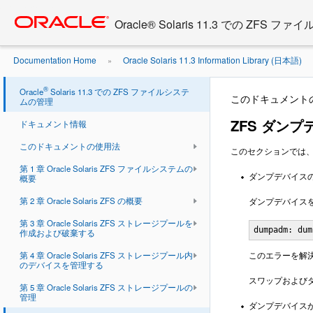
Go
oracle home
to
Oracle® Solaris 11.3 での ZFS
main
content
Documentation Home
Oracle Solaris 11.3 Information Library (日本語)
»
スの問題のトラブルシューティング
®
Oracle
Solaris 11.3 での ZFS ファイルシステ
このドキュメント
ムの管理
ZFS ダン
ドキュメント情報
このドキュメントの使用法
このセクションでは
第 1 章 Oracle Solaris ZFS ファイルシステムの
ダンプデバイス
概要
第 2 章 Oracle Solaris ZFS の概要
ダンプデバイス
第 3 章 Oracle Solaris ZFS ストレージプールを
dumpadm: dum
作成および破棄する
このエラーを解
第 4 章 Oracle Solaris ZFS ストレージプール内
のデバイスを管理する
スワップおよび
第 5 章 Oracle Solaris ZFS ストレージプールの
管理
ダンプデバイス