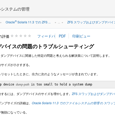
 ファイルシステムの管理
®
Oracle
Solaris 11.3 での ZFS ...
ZFS スワップおよびダンプデバイ
»
» ...
»
の評価
プデバイスの問題のトラブルシューティング
、ダンプデバイスに関連した特定の問題と考えられる解決策について説明します。
のサイズが小さすぎる。
をリセットしたときに、出力に次のようなメッセージが含まれています。
p device 
dump-path
 is too small to hold a system dump
決するには、ダンプデバイスのサイズを増やします。
ZFS スワップおよびダンプデ
ダンプサイズの詳細は、
Oracle Solaris 11.3 でのファイルシステムの管理
の スワッ
が無効になっている。