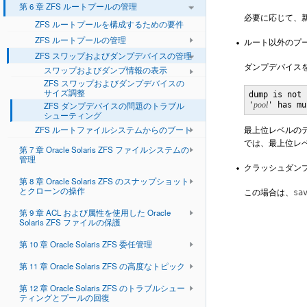
第 6 章 ZFS ルートプールの管理
必要に応じて、
ZFS ルートプールを構成するための要件
ZFS ルートプールの管理
ルート以外のプ
ZFS スワップおよびダンプデバイスの管理
ダンプデバイス
スワップおよびダンプ情報の表示
ZFS スワップおよびダンプデバイスの
サイズ調整
dump is not 
ZFS ダンプデバイスの問題のトラブル
'
pool
' has mu
シューティング
最上位レベルの
ZFS ルートファイルシステムからのブート
では、最上位レベ
第 7 章 Oracle Solaris ZFS ファイルシステムの
管理
クラッシュダン
第 8 章 Oracle Solaris ZFS のスナップショット
とクローンの操作
この場合は、
sa
第 9 章 ACL および属性を使用した Oracle
Solaris ZFS ファイルの保護
第 10 章 Oracle Solaris ZFS 委任管理
第 11 章 Oracle Solaris ZFS の高度なトピック
第 12 章 Oracle Solaris ZFS のトラブルシュー
ティングとプールの回復