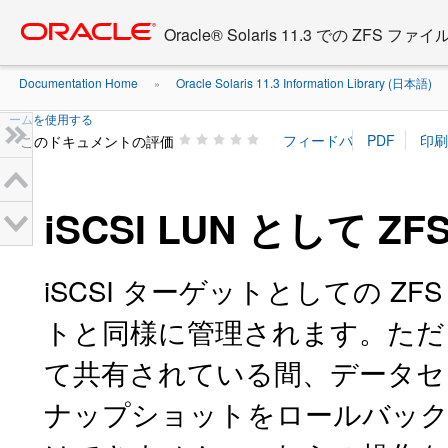
Go
oracle home
to
Oracle® Solaris 11.3 での ZFS
main
content
Documentation Home
Oracle Solaris 11.3 Information Library (日本語)
»
»
ームを使用する
このドキュメントの評価
iSCSI LUN として
iSCSI ターゲットとしての Z
トと同様に管理されます。ただし、Z
て共有されている間、データセ
ナップショットをロールバッ